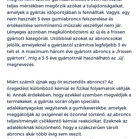
teljes mértékben megőrzik azokat a tulajdonságaikat,
amelyek a gyártás időpontjában is fennálltak. Vagyis, egy
nem használt 5 éves gumiabroncs felszerelése és
értékesítése semminemű műszaki veszéllyel nem jár.
Lényeges azonban megkülönböztetni az új és a frissen
gyártott kategóriát. Utóbbival azokat az abroncsokat
jelölik, amelyeknél a gyártástól számítva legfeljebb 3 év
telt el. A maximum három éve gyártott abroncs a „frissen
gyártott”, míg a 3-5 éve gyártottnál használható az „új”
megnevezés.
Miért számít újnak egy öt esztendős abroncs? Az
öregedést különböző kémiai és fizikai folyamatok váltják
ki. Annak érdekében, hogy ezekkel szemben megvédjék a
termékeket, a gyártás során olyan speciális
adalékanyagokat vegyítenek a gumikeverékbe, amelyek
meggátolják az oxigénnel és ózonnal történő, az abroncs
teljesítményét csökkentő kémiai reakciókat. Ezeknek az
adalékoknak köszönhető, hogy a szakszerűen tárolt
abroncs akár több évig sem veszít