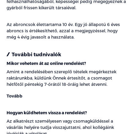
felhasználhatóságából, képességei pedig megegyeznek a
gyárból frissen kikerült társaiéval.
Az abroncsok élettartama 10 év. Egy jó állapotú 6 éves
abroncs is értékesíthető, azzal a megjegyzéssel, hogy
még 4 évig javasolt a használata.
További tudnivalók
Mikor vehetem át az online rendelést?
Amint a rendelésében szereplő tételek megérkeztek
raktárunkba, küldünk Önnek értesítőt, a csomagot
hétfőtől péntekig 7-órától 18-óráig lehet átvenni.
Tovább
Hogyan küldhetem vissza a rendelést?
Az alkatrészt személyesen vagy csomagküldéssel a
vásárlás helyére tudja visszajuttatni, ahol kollégáink
jóváírják a vételárat.