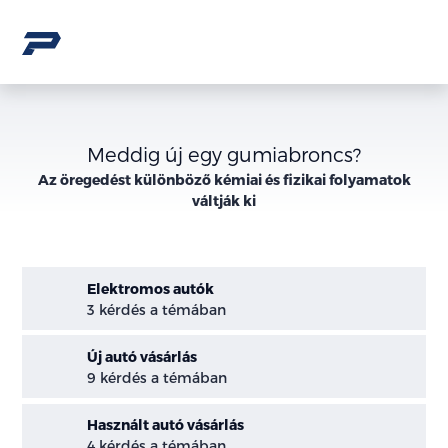
Meddig új egy gumiabroncs?
Az öregedést különböző kémiai és fizikai folyamatok
váltják ki
Elektromos autók
3 kérdés a témában
Új autó vásárlás
9 kérdés a témában
Használt autó vásárlás
4 kérdés a témában