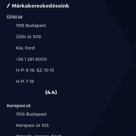
Márkakereskedéseink
Üllői út
Település:
1195 Budapest
Cím:
Üllői út 309.
Márkák:
Kia, Ford
Telefon:
+36 1 281 8000
Új-
H-P: 8-18, SZ: 10-13
és
Alkatrész,
H-P: 7-18
használt
szerviz:
autó:
4.4
Kerepesi út
Település:
1106 Budapest
Cím:
Kerepesi út 105.
Márkák: