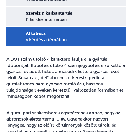
Szerviz & karbantartás
11 kérdés a témában
Alkatrész
4 kérdés a témában
A DOT szám utolsó 4 karaktere árulja el a gyártás
időpontját. Ebből az utolsó 4 számjegyből az első kettő a
gyártási év adott hetét, a második kettő a gyártási évet
jelöli. Sokan az „idei” abroncsot keresik, pedig a
gumiabroncs nem gyorsan romló áru, hasznos
tulajdonságait éveken keresztül, változatlan formában és
minőségben képes megőrizni!
A gumiipari szakemberek egyetértenek abban, hogy az
abroncsok élettartama 10 év. Ugyanakkor nagyon
lényeges, hogy az előírt körülmények között tárolt, és
még fel nem szerelt gumiabroncsok 5 éven keresztül