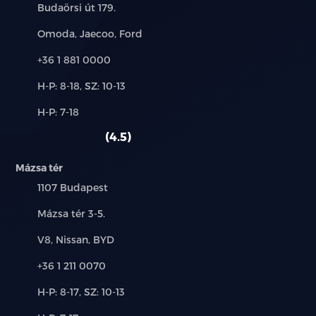
Cím:
Budaörsi út 179.
Márkák:
Omoda, Jaecoo, Ford
Telefon:
+36 1 881 0000
Új-
H-P: 8-18, SZ: 10-13
és
Alkatrész,
H-P: 7-18
használt
szerviz:
autó:
4.5
Mázsa tér
Település:
1107 Budapest
Cím:
Mázsa tér 3-5.
Márkák:
V8, Nissan, BYD
Telefon:
+36 1 211 0070
Új-
H-P: 8-17, SZ: 10-13
és