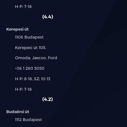
és
Alkatrész,
H-P: 7-18
használt
szerviz:
autó:
4.4
Kerepesi út
Település:
1106 Budapest
Cím:
Kerepesi út 105.
Márkák:
Omoda, Jaecoo, Ford
Telefon:
+36 1 260 5050
Új-
H-P: 8-18, SZ: 10-13
és
Alkatrész,
H-P: 7-18
használt
szerviz:
autó:
4.2
Budaörsi út
Település:
1112 Budapest