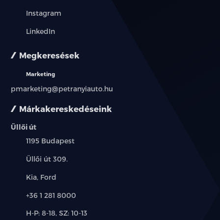
Instagram
LinkedIn
Megkeresések
Marketing
pmarketing@petranyiauto.hu
Márkakereskedéseink
Üllői út
Település:
1195 Budapest
Cím:
Üllői út 309.
Márkák:
Kia, Ford
Telefon:
+36 1 281 8000
Új-
H-P: 8-18, SZ: 10-13