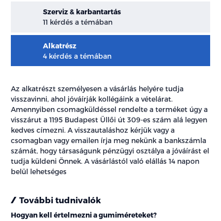
Szerviz & karbantartás
11 kérdés a témában
Alkatrész
4 kérdés a témában
Az alkatrészt személyesen a vásárlás helyére tudja
visszavinni, ahol jóváírják kollégáink a vételárat.
Amennyiben csomagküldéssel rendelte a terméket úgy a
visszárut a 1195 Budapest Üllői út 309-es szám alá legyen
kedves címezni. A visszautaláshoz kérjük vagy a
csomagban vagy emailen írja meg nekünk a bankszámla
számát, hogy társaságunk pénzügyi osztálya a jóváírást el
tudja küldeni Önnek. A vásárlástól való elállás 14 napon
belül lehetséges
További tudnivalók
Hogyan kell értelmezni a gumiméreteket?