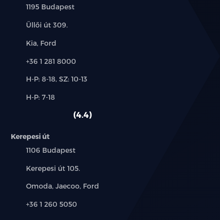
Település:
1195 Budapest
Cím:
Üllői út 309.
Márkák:
Kia, Ford
Telefon:
+36 1 281 8000
Új-
H-P: 8-18, SZ: 10-13
és
Alkatrész,
H-P: 7-18
használt
szerviz:
autó:
4.4
Kerepesi út
Település:
1106 Budapest
Cím:
Kerepesi út 105.
Márkák:
Omoda, Jaecoo, Ford
Telefon:
+36 1 260 5050