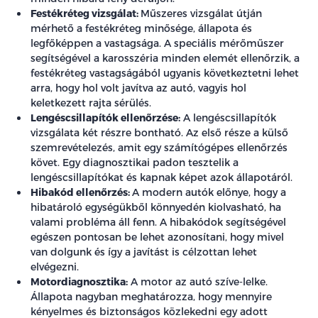
Festékréteg vizsgálat:
Műszeres vizsgálat útján
mérhető a festékréteg minősége, állapota és
legfőképpen a vastagsága. A speciális mérőműszer
segítségével a karosszéria minden elemét ellenőrzik, a
festékréteg vastagságából ugyanis következtetni lehet
arra, hogy hol volt javítva az autó, vagyis hol
keletkezett rajta sérülés.
Lengéscsillapítók ellenőrzése:
A lengéscsillapítók
vizsgálata két részre bontható. Az első része a külső
szemrevételezés, amit egy számítógépes ellenőrzés
követ. Egy diagnosztikai padon tesztelik a
lengéscsillapítókat és kapnak képet azok állapotáról.
Hibakód ellenőrzés:
A modern autók előnye, hogy a
hibatároló egységükből könnyedén kiolvasható, ha
valami probléma áll fenn. A hibakódok segítségével
egészen pontosan be lehet azonosítani, hogy mivel
van dolgunk és így a javítást is célzottan lehet
elvégezni.
Motordiagnosztika:
A motor az autó szíve-lelke.
Állapota nagyban meghatározza, hogy mennyire
kényelmes és biztonságos közlekedni egy adott