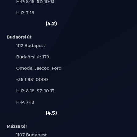
Új-
H-P: 8-18, SZ: 10-13
és
Alkatrész,
H-P: 7-18
használt
szerviz:
autó:
4.2
Budaörsi út
Település:
1112 Budapest
Cím:
Budaörsi út 179.
Márkák:
Omoda, Jaecoo, Ford
Telefon:
+36 1 881 0000
Új-
H-P: 8-18, SZ: 10-13
és
Alkatrész,
H-P: 7-18
használt
szerviz:
autó:
4.5
Mázsa tér
Település:
1107 Budapest