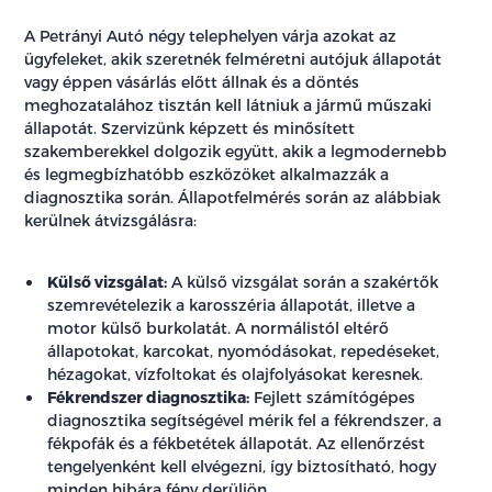
A Petrányi Autó négy telephelyen várja azokat az
ügyfeleket, akik szeretnék felméretni autójuk állapotát
vagy éppen vásárlás előtt állnak és a döntés
meghozatalához tisztán kell látniuk a jármű műszaki
állapotát. Szervizünk képzett és minősített
szakemberekkel dolgozik együtt, akik a legmodernebb
és legmegbízhatóbb eszközöket alkalmazzák a
diagnosztika során. Állapotfelmérés során az alábbiak
kerülnek átvizsgálásra:
Külső vizsgálat:
A külső vizsgálat során a szakértők
szemrevételezik a karosszéria állapotát, illetve a
motor külső burkolatát. A normálistól eltérő
állapotokat, karcokat, nyomódásokat, repedéseket,
hézagokat, vízfoltokat és olajfolyásokat keresnek.
Fékrendszer diagnosztika:
Fejlett számítógépes
diagnosztika segítségével mérik fel a fékrendszer, a
fékpofák és a fékbetétek állapotát. Az ellenőrzést
tengelyenként kell elvégezni, így biztosítható, hogy
minden hibára fény derüljön.