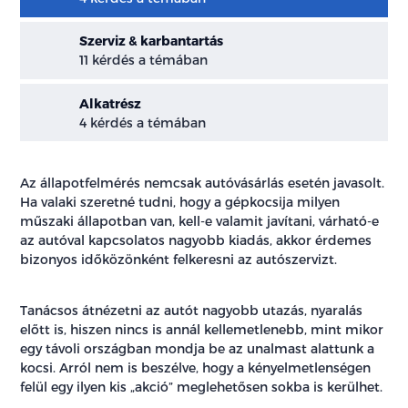
Szerviz & karbantartás
11 kérdés a témában
Alkatrész
4 kérdés a témában
Az állapotfelmérés nemcsak autóvásárlás esetén javasolt.
Ha valaki szeretné tudni, hogy a gépkocsija milyen
műszaki állapotban van, kell-e valamit javítani, várható-e
az autóval kapcsolatos nagyobb kiadás, akkor érdemes
bizonyos időközönként felkeresni az autószervizt.
Tanácsos átnézetni az autót nagyobb utazás, nyaralás
előtt is, hiszen nincs is annál kellemetlenebb, mint mikor
egy távoli országban mondja be az unalmast alattunk a
kocsi. Arról nem is beszélve, hogy a kényelmetlenségen
felül egy ilyen kis „akció” meglehetősen sokba is kerülhet.