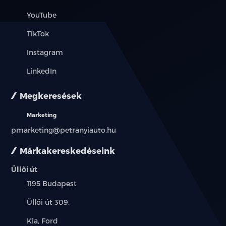
YouTube
TikTok
Instagram
LinkedIn
Megkeresések
Marketing
pmarketing@petranyiauto.hu
Márkakereskedéseink
Üllői út
Település:
1195 Budapest
Cím:
Üllői út 309.
Márkák:
Kia, Ford