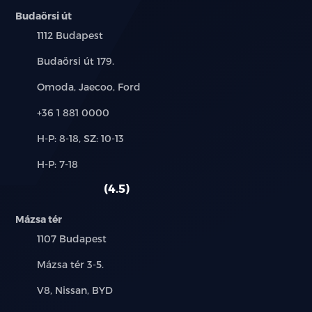
Budaörsi út
Település:
1112 Budapest
Cím:
Budaörsi út 179.
Márkák:
Omoda, Jaecoo, Ford
Telefon:
+36 1 881 0000
Új-
H-P: 8-18, SZ: 10-13
és
Alkatrész,
H-P: 7-18
használt
szerviz:
autó:
4.5
Mázsa tér
Település:
1107 Budapest
Cím:
Mázsa tér 3-5.
Márkák:
V8, Nissan, BYD