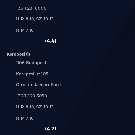
Telefon:
+36 1 281 8000
Új-
H-P: 8-18, SZ: 10-13
és
Alkatrész,
H-P: 7-18
használt
szerviz:
autó:
4.4
Kerepesi út
Település:
1106 Budapest
Cím:
Kerepesi út 105.
Márkák:
Omoda, Jaecoo, Ford
Telefon:
+36 1 260 5050
Új-
H-P: 8-18, SZ: 10-13
és
Alkatrész,
H-P: 7-18
használt
szerviz:
autó:
4.2