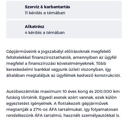
Szerviz & karbantartás
11 kérdés a témában
Alkatrész
4 kérdés a témában
Gépjárműveink a jogszabályi előírásoknak megfelelő
feltételekkel finanszíroztathatók, amennyiben az ügyfél
megfelel a finanszírozási követelményeknek. Több
kereskedelmi bankkal vagyunk üzleti viszonyban, így
általában megtaláljuk az ügyfélnek kedvező konstrukciót.
Autóbeszámítás maximum 10 éves korig és 200.000 km
futásig történik. Egyedi esetek azért vannak, ezek külön
egyeztetést igényelnek. A flottakezelt gépjárművek
megtartják a 27%-os ÁFA tartalmukat, így folyamatosan
rendelkezünk ÁFA tartalmú, használt személyautókkal is.