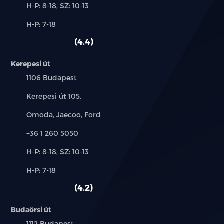
Új-
H-P: 8-18, SZ: 10-13
és
Alkatrész,
H-P: 7-18
használt
szerviz:
autó:
4.4
Kerepesi út
Település:
1106 Budapest
Cím:
Kerepesi út 105.
Márkák:
Omoda, Jaecoo, Ford
Telefon:
+36 1 260 5050
Új-
H-P: 8-18, SZ: 10-13
és
Alkatrész,
H-P: 7-18
használt
szerviz:
autó:
4.2
Budaörsi út
Település:
1112 Budapest