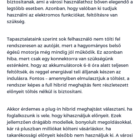
biztosítanak, ami a városi használathoz bőven elegendő a
legtöbb esetben. Azonban, hogy valóban ki tudjuk
használni az elektromos funkciókat, feltöltésre van
szükség.
Tapasztalataink szerint sok felhasználó nem tölti fel
rendszeresen az autóját, mert a hagyományos belső
égésű motorja még mindig jól működik. Ez azonban
hiba, mert csak egy konnektorra van szükségünk
esténként, hogy az akkumulátorok 6-8 óra alatt teljesen
feltöltsék, és reggel energiával teli álljanak készen az
indulásra. Fontos – amennyiben elmulasztjuk a töltést, a
rendszer képes a full hibrid meghajtás fent részletezett
előnyeit töltés nélkül is biztosítani.
Akkor érdemes a plug-in hibrid meghajtást választani, ha
foglalkozunk is vele, hogy kihasználjuk előnyeit. Ezek
jellemzően drágább modellek, bonyolult megoldásokkal,
kár rá pluszban milliókat költeni vásárláskor, ha
takarékossági előnyeit később nem használjuk ki. A városi