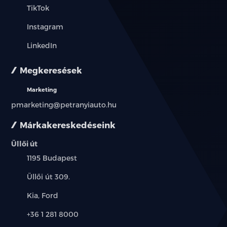
TikTok
Instagram
LinkedIn
Megkeresések
Marketing
pmarketing@petranyiauto.hu
Márkakereskedéseink
Üllői út
Település:
1195 Budapest
Cím:
Üllői út 309.
Márkák:
Kia, Ford
Telefon:
+36 1 281 8000