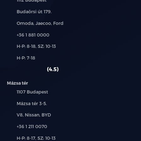
Cím:
Budaörsi út 179.
Márkák:
Omoda, Jaecoo, Ford
Telefon:
+36 1 881 0000
Új-
H-P: 8-18, SZ: 10-13
és
Alkatrész,
H-P: 7-18
használt
szerviz:
autó:
4.5
Mázsa tér
Település:
1107 Budapest
Cím:
Mázsa tér 3-5.
Márkák:
V8, Nissan, BYD
Telefon:
+36 1 211 0070
Új-
H-P: 8-17, SZ: 10-13