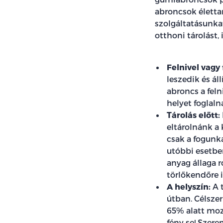
abroncsok élett
szolgáltatásunka
otthoni tárolást,
Felnivel vagy 
leszedik és ál
abroncs a fel
helyet foglaln
Tárolás előtt:
eltárolnánk a 
csak a fogunka
utóbbi esetbe
anyag állaga r
törlőkendőre i
A helyszín:
A t
útban. Célszerű
65% alatt moz
fény se! Szere