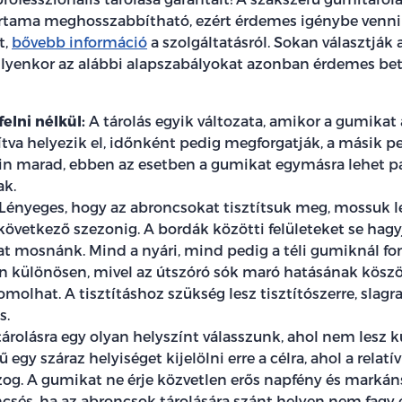
artama meghosszabbítható, ezért érdemes igénybe venni
t,
bővebb információ
a szolgáltatásról. Sokan választják
 ilyenkor az alábbi alapszabályokat azonban érdemes bet
felni nélkül:
A tárolás egyik változata, amikor a gumikat a
lítva helyezik el, időnként pedig megforgatják, a másik p
nin marad, ebben az esetben a gumikat egymásra lehet pa
ak.
Lényeges, hogy az abroncsokat tisztítsuk meg, mossuk le
következő szezonig. A bordák közötti felületeket se hagy
t mosnánk. Mind a nyári, mind pedig a téli gumiknál fon
n különösen, mivel az útszóró sók maró hatásának kösz
omolhat. A tisztításhoz szükség lesz tisztítószerre, slagra
s.
árolásra egy olyan helyszínt válasszunk, ahol nem lesz
 egy száraz helyiséget kijelölni erre a célra, ahol a relat
og. A gumikat ne érje közvetlen erős napfény és marká
ncsés, ha az abroncsok tárolására szánt helyen nem fagy 