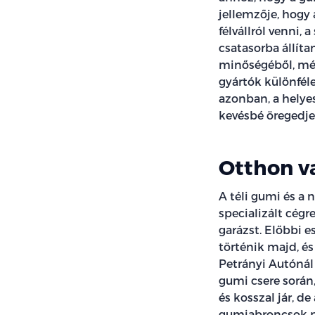
jellemzője, hogy
félvállról venni,
csatasorba állíta
minőségéből, még
gyártók különfél
azonban, a helye
kevésbé öregedje
Otthon v
A téli gumi és a n
specializált cégr
garázst. Előbbi 
történik majd, é
Petrányi Autónál 
gumi csere során
és kosszal jár, d
gumiabroncsok pr