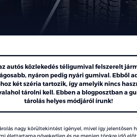
az autós közlekedés téligumival felszerelt jár
ágosabb, nyáron pedig nyári gumival. Ebből a
oz két széria tartozik, így amelyik nincs hasz
valahol tárolni kell. Ebben a blogposztban a 
tárolás helyes módjáról írunk!
rolás nagy körültekintést igényel, mivel így jelentősen
mi élettartama növekedjen és ne menjen tönkre idő előt