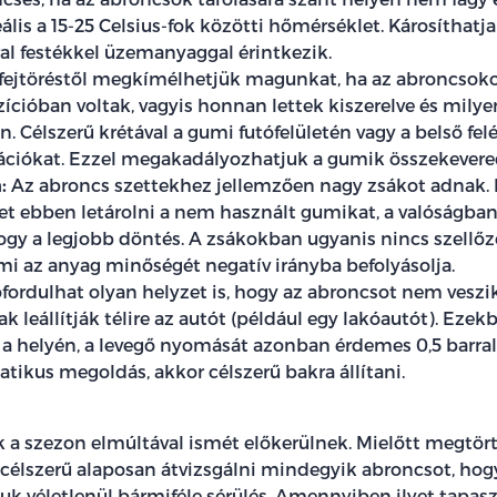
eális a 15-25 Celsius-fok közötti hőmérséklet. Károsíthatja
írral festékkel üzemanyaggal érintkezik.
fejtöréstől megkímélhetjük magunkat, ha az abroncsokon
ícióban voltak, vagyis honnan lettek kiszerelve és milye
 Célszerű krétával a gumi futófelületén vagy a belső felé
ációkat. Ezzel megakadályozhatjuk a gumik összekevere
:
Az abroncs szettekhez jellemzően nagy zsákot adnak. E
et ebben letárolni a nem használt gumikat, a valóságba
gy a legjobb döntés. A zsákokban ugyanis nincs szellőzé
mi az anyag minőségét negatív irányba befolyásolja.
fordulhat olyan helyzet is, hogy az abroncsot nem veszik 
k leállítják télire az autót (például egy lakóautót). Eze
a helyén, a levegő nyomását azonban érdemes 0,5 barral
tikus megoldás, akkor célszerű bakra állítani.
a szezon elmúltával ismét előkerülnek. Mielőtt megtör
, célszerű alaposan átvizsgálni mindegyik abroncsot, ho
tuk véletlenül bármiféle sérülés. Amennyiben ilyet tapasz