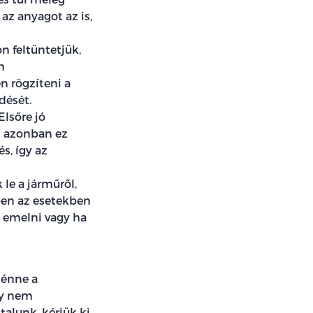
 az anyagot az is,
 feltüntetjük,
n
n rögzíteni a
dését.
lsőre jó
n azonban ez
s, így az
le a járműről,
kben az esetekben
 emelni vagy ha
ténne a
gy nem
talunk, kérjük ki