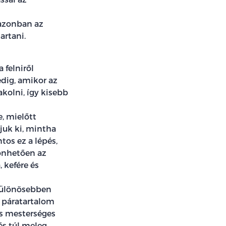
 azonban az
artani.
 felniről
edig, amikor az
kolni, így kisebb
, mielőtt
juk ki, mintha
tos ez a lépés,
önhetően az
, kefére és
 különösebben
ív páratartalom
ns mesterséges
és túl meleg