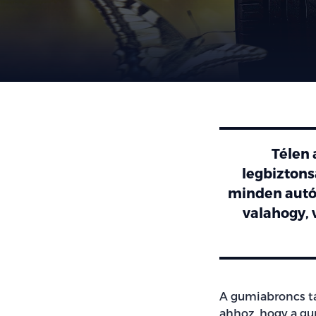
Télen 
legbiztons
minden autóh
valahogy, 
A gumiabroncs tá
ahhoz, hogy a gu