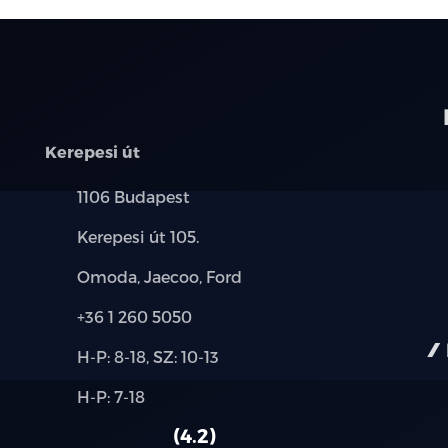
Kerepesi út
Település:
1106 Budapest
Cím:
Kerepesi út 105.
Márkák:
Omoda, Jaecoo, Ford
Telefon:
+36 1 260 5050
Új-
H-P: 8-18, SZ: 10-13
és
Alkatrész,
H-P: 7-18
használt
szerviz:
autó:
4.2