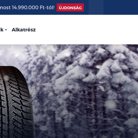
st 14.990.000 Ft-tól!
ÚJDONSÁG
nk
Alkatrész