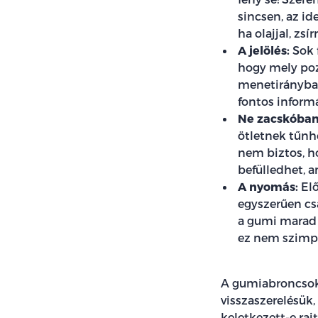
sincsen, az id
ha olajjal, zs
A jelölés:
Sok 
hogy mely poz
menetirányban.
fontos inform
Ne zacskóban
ötletnek tűnh
nem biztos, ho
befülledhet, a
A nyomás:
Elő
egyszerűen csa
a gumi marad 
ez nem szimpa
A gumiabroncsok 
visszaszerelésük
keletkezett-e raj