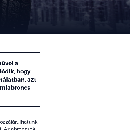
művel a
dódik, hogy
nálatban, azt
gumiabroncs
 hozzájárulhatunk
t. Az abroncsok