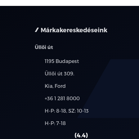
Márkakereskedéseink
Üllői út
Település:
1195 Budapest
Cím:
Üllői út 309.
Márkák:
Kia, Ford
Telefon:
+36 1 281 8000
Új-
H-P: 8-18, SZ: 10-13
és
Alkatrész,
H-P: 7-18
használt
szerviz:
autó:
4.4