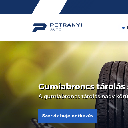
Friss
hírek
Gumiabroncs tárolás
A gumiabroncs tárolás nagy körül
Szerviz bejelentkezés