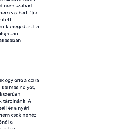
sét nem szabad
r nem szabad újra
zített
umik öregedését a
alójában
állásában
k egy erre a célra
alkalmas helyet,
akszerűen
 tárolnánk. A
li és a nyári
a nem csak nehéz
ónál a
ssal az