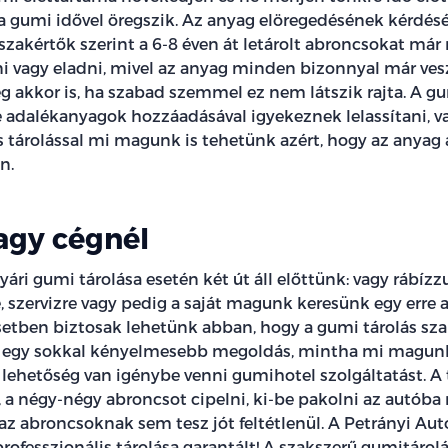
 a gumi idővel öregszik. Az anyag elöregedésének kérdé
 a szakértők szerint a 6-8 éven át letárolt abroncsokat má
ni vagy eladni, mivel az anyag minden bizonnyal már ves
 akkor is, ha szabad szemmel ez nem látszik rajta. A g
e adalékanyagok hozzáadásával igyekeznek lelassítani, v
s tárolással mi magunk is tehetünk azért, hogy az anyag 
n.
agy cégnél
yári gumi tárolása esetén két út áll előttünk: vagy rábízzu
e, szervizre vagy pedig a saját magunk keresünk egy erre 
esetben biztosak lehetünk abban, hogy a gumi tárolás sz
s egy sokkal kényelmesebb megoldás, mintha mi magunk
lehetőség van igénybe venni gumihotel szolgáltatást. A té
, a négy-négy abroncsot cipelni, ki-be pakolni az autób
e az abroncsoknak sem tesz jót feltétlenül. A Petrányi Aut
ofesszionális tárolása garantált! A szakszerű gumitárolá