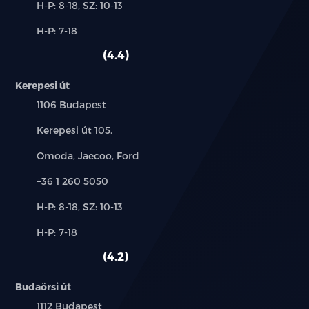
Új-
H-P: 8-18, SZ: 10-13
és
Alkatrész,
H-P: 7-18
használt
szerviz:
autó:
4.4
Kerepesi út
Település:
1106 Budapest
Cím:
Kerepesi út 105.
Márkák:
Omoda, Jaecoo, Ford
Telefon:
+36 1 260 5050
Új-
H-P: 8-18, SZ: 10-13
és
Alkatrész,
H-P: 7-18
használt
szerviz:
autó:
4.2
Budaörsi út
Település:
1112 Budapest