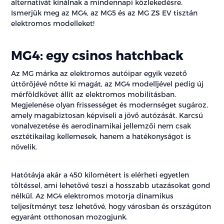
alternatívát kínálnak a mindennapi közlekedésre.
Ismerjük meg az MG4, az MG5 és az MG ZS EV tisztán
elektromos modelleket!
MG4: egy csinos hatchback
Az MG márka az elektromos autóipar egyik vezető
úttörőjévé nőtte ki magát, az MG4 modelljével pedig új
mérföldkövet állít az elektromos mobilitásban.
Megjelenése olyan frissességet és modernséget sugároz,
amely magabiztosan képviseli a jövő autózását. Karcsú
vonalvezetése és aerodinamikai jellemzői nem csak
esztétikailag kellemesek, hanem a hatékonyságot is
növelik.
Hatótávja akár a 450 kilométert is elérheti egyetlen
töltéssel, ami lehetővé teszi a hosszabb utazásokat gond
nélkül. Az MG4 elektromos motorja dinamikus
teljesítményt tesz lehetővé, hogy városban és országúton
egyaránt otthonosan mozogjunk.