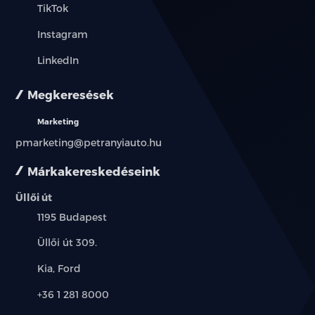
TikTok
Instagram
LinkedIn
Megkeresések
Marketing
pmarketing@petranyiauto.hu
Márkakereskedéseink
Üllői út
Település:
1195 Budapest
Cím:
Üllői út 309.
Márkák:
Kia, Ford
Telefon:
+36 1 281 8000