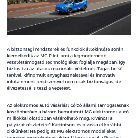
A biztonsági rendszerek és funkciók áttekintése során
kiemelkedik az MG Pilot, ami a legmodernebb
vezetéstámogató technológiákat foglalja magában, így
biztosítva az utasok maximális védelmét. Tágas belső
terével, kifinomult anyaghasználatával és innovatív
infotainment rendszerével nem csak biztonságos, de
élvezetessé is teszi a vezetést.
Az elektromos autó vásárlást célzó állami támogatásnak
köszönhetően a három bemutatott MG elektromos autó
milliókkal olcsóbban vásárolható meg. Kíváncsi a
pályázat részleteire? Kattintson, és olvassa el korábbi
cikkünket! Ha pedig az MG elektromos modelleket
szeretné megtekinteni, akkor látogasson el a Petrányi