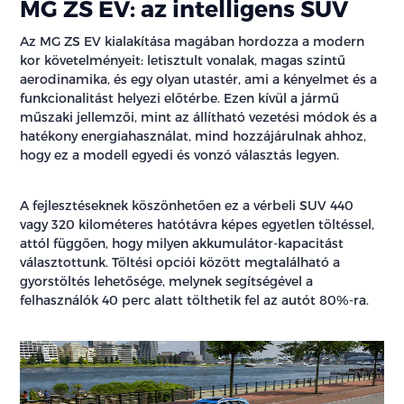
MG ZS EV: az intelligens SUV
Az MG ZS EV kialakítása magában hordozza a modern
kor követelményeit: letisztult vonalak, magas szintű
aerodinamika, és egy olyan utastér, ami a kényelmet és a
funkcionalitást helyezi előtérbe. Ezen kívül a jármű
műszaki jellemzői, mint az állítható vezetési módok és a
hatékony energiahasználat, mind hozzájárulnak ahhoz,
hogy ez a modell egyedi és vonzó választás legyen.
A fejlesztéseknek köszönhetően ez a vérbeli SUV 440
vagy 320 kilométeres hatótávra képes egyetlen töltéssel,
attól függően, hogy milyen akkumulátor-kapacitást
választottunk. Töltési opciói között megtalálható a
gyorstöltés lehetősége, melynek segítségével a
felhasználók 40 perc alatt tölthetik fel az autót 80%-ra.