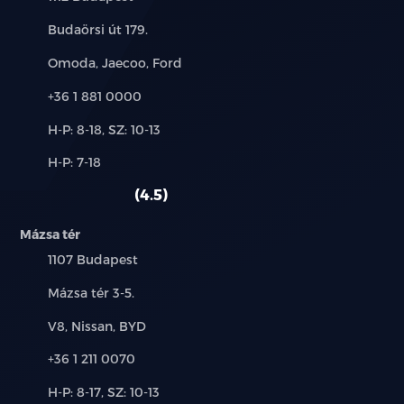
Cím:
Budaörsi út 179.
Márkák:
Omoda, Jaecoo, Ford
Telefon:
+36 1 881 0000
Új-
H-P: 8-18, SZ: 10-13
és
Alkatrész,
H-P: 7-18
használt
szerviz:
autó:
4.5
Mázsa tér
Település:
1107 Budapest
Cím:
Mázsa tér 3-5.
Márkák:
V8, Nissan, BYD
Telefon:
+36 1 211 0070
Új-
H-P: 8-17, SZ: 10-13