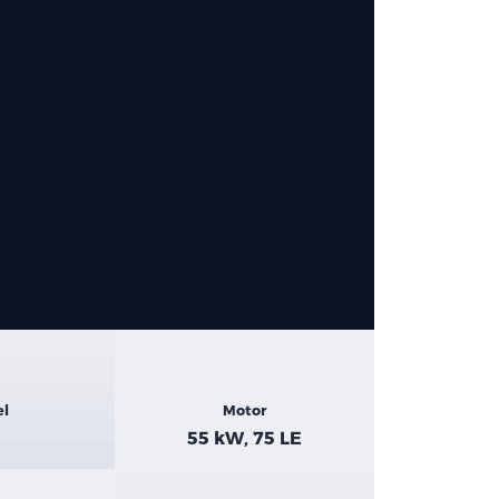
el
Motor
55 kW, 75 LE