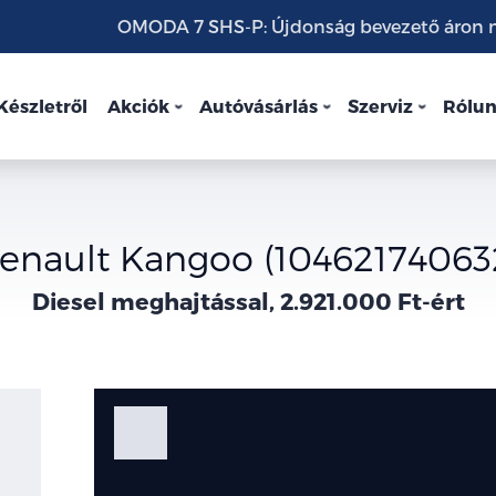
OMODA 7 SHS-P: Újdonság bevezető áron mo
Készletről
Akciók
Autóvásárlás
Szerviz
Rólu
enault Kangoo (10462174063
Diesel meghajtással, 2.921.000 Ft-ért
Fotók
Galéria