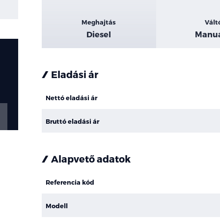
Meghajtás
Vált
Diesel
Manuá
Eladási ár
Nettó eladási ár
Bruttó eladási ár
Alapvető adatok
Referencia kód
Modell