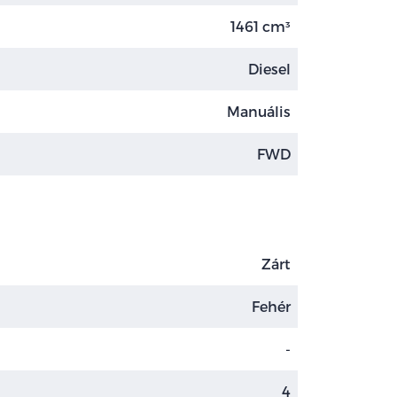
1461 cm³
Diesel
Manuális
FWD
Zárt
Fehér
-
4