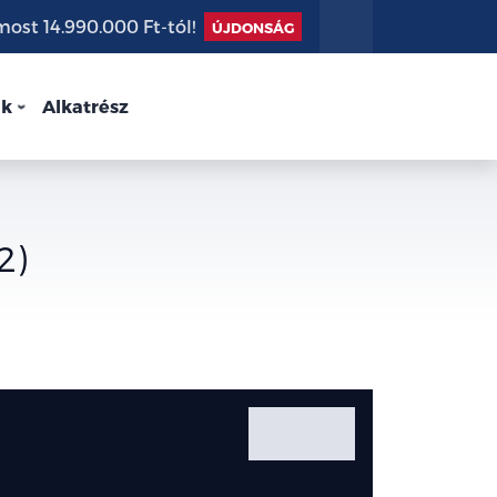
st 14.990.000 Ft-tól!
ÚJDONSÁG
nk
Alkatrész
2)