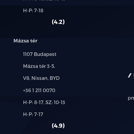
és
Alkatrész,
H-P: 7-18
használt
szerviz:
autó:
4.2
Mázsa tér
Település:
1107 Budapest
Cím:
Mázsa tér 3-5.
Márkák:
V8, Nissan, BYD
Telefon:
+36 1 211 0070
pm
Új-
H-P: 8-17, SZ: 10-13
és
Alkatrész,
H-P: 7-17
használt
szerviz:
autó:
4.9