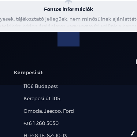
immobiliser
Fontos információk
manuális klíma
yesek, tájékoztató jellegűek, nem minősülnek ajánlattéte
ációkért kérjen árajánlatot vagy vegye fel velünk a kapcs
rádiós magnó
szervokormány
tempomat
Kerepesi út
térelválasztó
Település:
1106 Budapest
utasoldali légzsák
Cím:
Kerepesi út 105.
ülésmagasság állítás
Márkák:
Omoda, Jaecoo, Ford
vezetőoldali légzsák
Telefon:
+36 1 260 5050
szervizkönyv
Új-
H-P: 8-18, SZ: 10-13