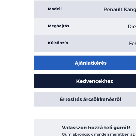
Renault Kan
Modell
Die
Meghajtás
Fe
Külső szín
Ajánlatkérés
Kedvencekhez
Értesítés árcsökkenésről
Válasszon hozzá téli gumit!
Gumiabroncsok minden méretben az