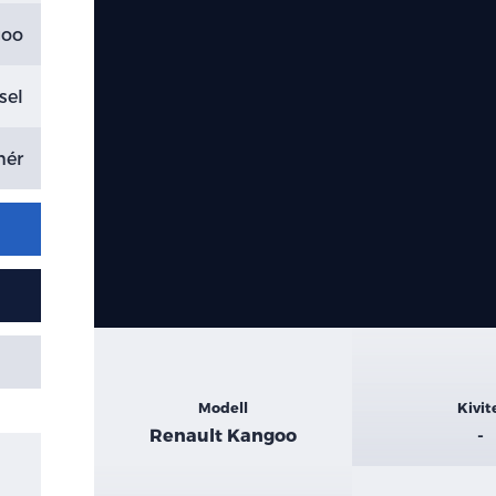
goo
sel
hér
Kiemelt
Modell
Kivit
adatok
Renault Kangoo
-