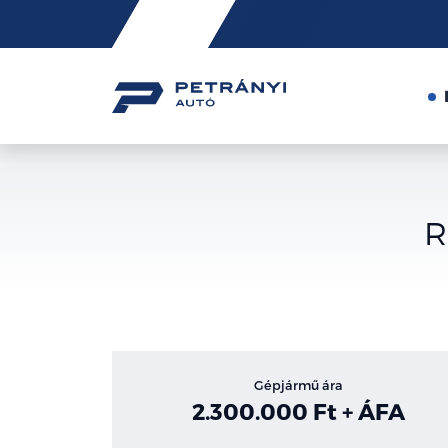
Friss
hírek
R
Gépjármű ára
2.300.000 Ft + ÁFA