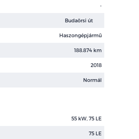
-
Budaörsi út
Haszongépjármű
188.874 km
2018
Normál
55 kW, 75 LE
75 LE