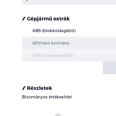
Gépjármű extrák
ABS (blokkolásgátló)
állítható kormány
ASR (kipörgésgátló)
centrálzár
elektromos ablak
Részletek
elektromos tükör
Bizományos értékesítés!
fedélzeti komputer