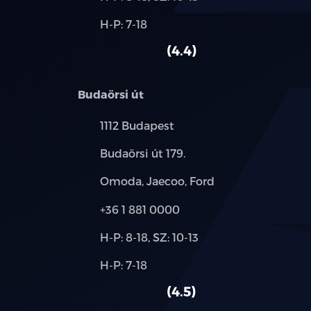
és
Alkatrész,
H-P: 7-18
használt
szerviz:
autó:
4.4
Budaörsi út
Település:
1112 Budapest
Cím:
Budaörsi út 179.
Márkák:
Omoda, Jaecoo, Ford
Telefon:
+36 1 881 0000
Új-
H-P: 8-18, SZ: 10-13
és
Alkatrész,
H-P: 7-18
használt
szerviz:
autó:
4.5