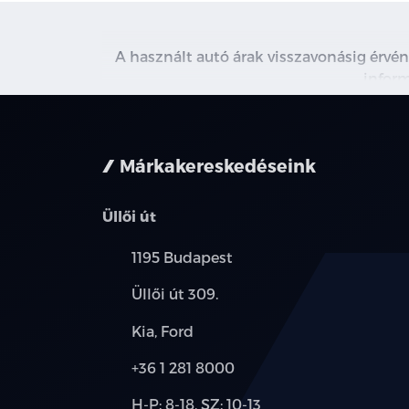
A használt autó árak visszavonásig érvén
inform
Márkakereskedéseink
Üllői út
Település:
1195 Budapest
Cím:
Üllői út 309.
Márkák:
Kia, Ford
Telefon:
+36 1 281 8000
Új-
H-P: 8-18, SZ: 10-13