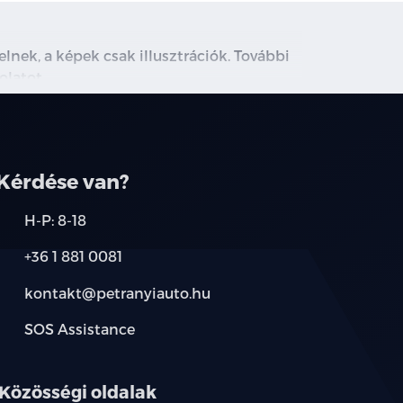
lnek, a képek csak illusztrációk. További
olatot.
Kérdése van?
H-P: 8-18
+36 1 881 0081
kontakt@petranyiauto.hu
SOS Assistance
Közösségi oldalak