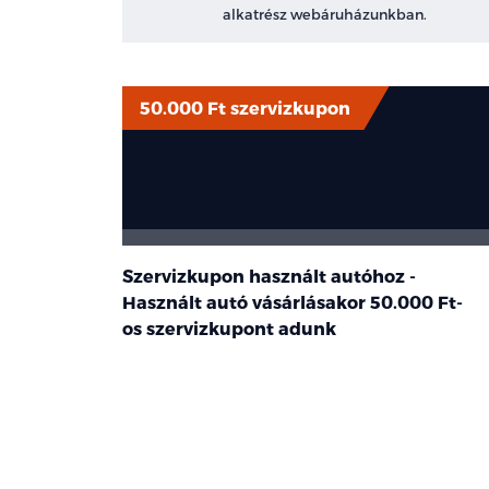
alkatrész webáruházunkban.
50.000 Ft szervizkupon
Szervizkupon használt autóhoz -
Használt autó vásárlásakor
50.000 Ft-
os
szervizkupont adunk