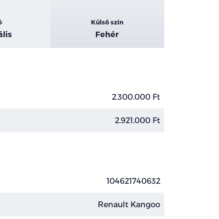
ó
Külső szín
lis
Fehér
2.300.000 Ft
2.921.000 Ft
104621740632
Renault Kangoo