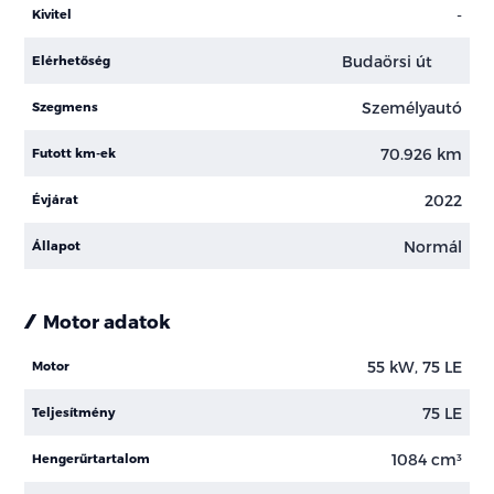
-
Kivitel
Budaörsi út
Elérhetőség
Személyautó
Szegmens
70.926 km
Futott km-ek
2022
Évjárat
Normál
Állapot
Motor adatok
55 kW, 75 LE
Motor
75 LE
Teljesítmény
1084 cm³
Hengerűrtartalom