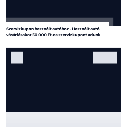
Szervizkupon használt autóhoz - Használt autó
vásárlásakor
50.000 Ft-os
szervizkupont adunk
Fotók
Galéria
Kiemelt