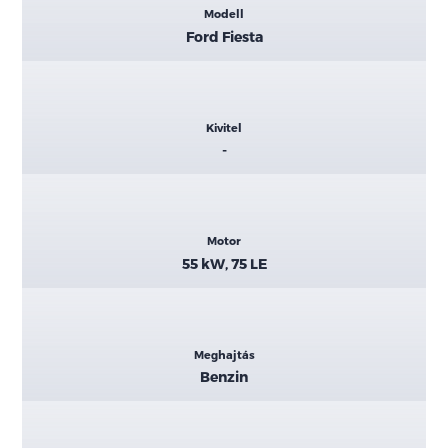
Modell
adatok
Ford Fiesta
Kivitel
-
Motor
55 kW, 75 LE
Meghajtás
Benzin