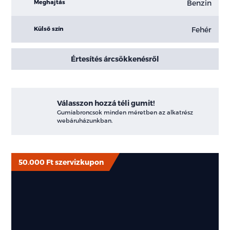
Benzin
Meghajtás
Fehér
Külső szín
Értesítés árcsökkenésről
Válasszon hozzá téli gumit!
Gumiabroncsok minden méretben az alkatrész
webáruházunkban.
50.000 Ft szervizkupon