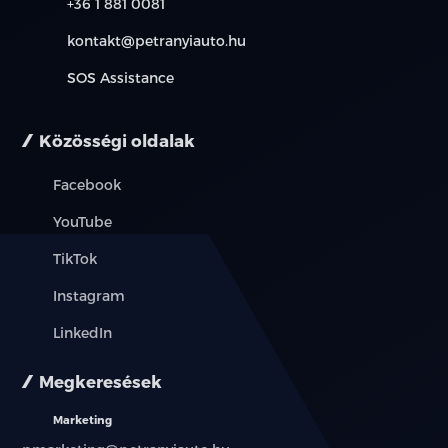
+36 1 881 0081
elektromos tükör
kontakt@petranyiauto.hu
SOS Assistance
érintőkijelző
esőszenzor
Közösségi oldalak
fedélzeti komputer
Facebook
függönylégzsák
YouTube
TikTok
fűthető első ülés
Instagram
fűthető kormány
LinkedIn
fűtőszálas szélvédő
Megkeresések
guminyomás-ellenőrző rendszer
Marketing
hátsó fejtámlák