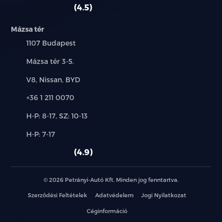
autó:
4.5
vezetőoldali légzsák
Mázsa tér
Település:
1107 Budapest
ÁFA visszaigényelhető
Cím:
Mázsa tér 3-5.
első forgalomba helyezés Magyarországon
Márkák:
V8, Nissan, BYD
első tulajdonostól
Telefon:
+36 1 211 0070
garanciális
Új-
H-P: 8-17, SZ: 10-13
és
Alkatrész,
keveset futott
H-P: 7-17
használt
szerviz:
autó:
4.9
végig vezetett szervizkönyv
© 2026 Petrányi-Autó Kft. Minden jog fenntartva.
Szerződési Feltételek
Adatvédelem
Jogi Nyilatkozat
Céginformáció