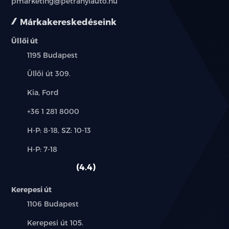
pmarketing@petranyiauto.hu
Márkakereskedéseink
Hi-Fi
Üllői út
indításgátló (immobiliser)
Település:
1195 Budapest
ISOFIX rendszer
Cím:
Üllői út 309.
kihangosító
Márkák:
Kia, Ford
Telefon:
+36 1 281 8000
ködlámpa
Új-
H-P: 8-18, SZ: 10-13
középső kartámasz
és
Alkatrész,
H-P: 7-18
használt
manuális (5 fokozatú) sebességváltó
szerviz:
autó:
4.4
MP3 lejátszás
Kerepesi út
Település:
1106 Budapest
multifunkciós kormánykerék
Cím:
Kerepesi út 105.
oldallégzsák