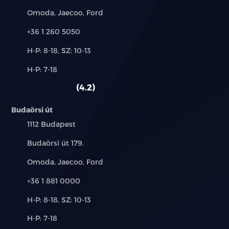
Márkák:
Omoda, Jaecoo, Ford
sávtartó rendszer
Telefon:
+36 1 260 5050
start-stop/motormegállító rendszer
Új-
H-P: 8-18, SZ: 10-13
és
szervokormány
Alkatrész,
H-P: 7-18
használt
szerviz:
autó:
4.2
színezett üveg
Budaörsi út
tábla-felismerő funkció
Település:
1112 Budapest
tempomat
Cím:
Budaörsi út 179.
tolatóradar
Márkák:
Omoda, Jaecoo, Ford
Telefon:
+36 1 881 0000
USB csatlakozó
Új-
H-P: 8-18, SZ: 10-13
utasoldali légzsák
és
Alkatrész,
H-P: 7-18
használt
szerviz:
ülésmagasság állítás