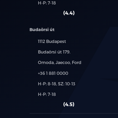
Alkatrész,
H-P: 7-18
használt
szerviz:
autó:
4.4
Budaörsi út
Település:
1112 Budapest
Cím:
Budaörsi út 179.
Márkák:
Omoda, Jaecoo, Ford
Telefon:
+36 1 881 0000
Új-
H-P: 8-18, SZ: 10-13
és
Alkatrész,
H-P: 7-18
használt
szerviz:
autó:
4.5