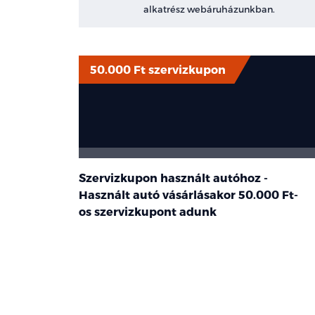
alkatrész webáruházunkban.
50.000 Ft szervizkupon
Szervizkupon használt autóhoz -
Használt autó vásárlásakor
50.000 Ft-
os
szervizkupont adunk