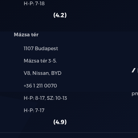
Alkatrész,
H-P: 7-18
használt
szerviz:
fedélzeti komputer
autó:
4.2
fényszóró magasságállítás
Mázsa tér
fokozatmentes automata sebességváltó
Település:
1107 Budapest
guminyomás-ellenőrző rendszer
Cím:
Mázsa tér 3-5.
hátsó fejtámlák
Márkák:
V8, Nissan, BYD
Telefon:
+36 1 211 0070
Hi-Fi
pm
Új-
H-P: 8-17, SZ: 10-13
holttér-figyelő rendszer
és
Alkatrész,
H-P: 7-17
használt
indításgátló (immobiliser)
szerviz:
autó:
4.9
ISOFIX rendszer