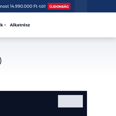
st 14.990.000 Ft-tól!
ÚJDONSÁG
nk
Alkatrész
)