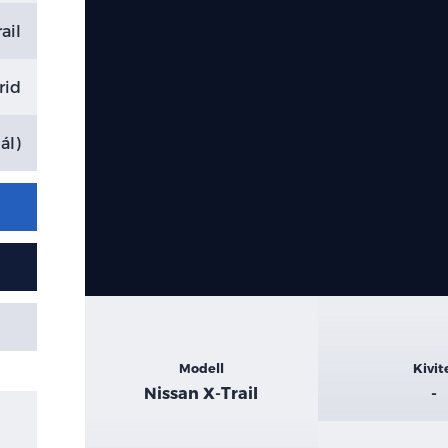
ail
rid
ál)
Kiemelt
Modell
Kivit
adatok
Nissan X-Trail
-