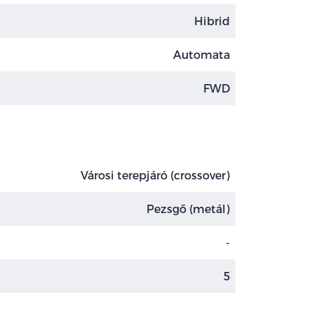
Hibrid
Automata
FWD
Városi terepjáró (crossover)
Pezsgő (metál)
-
5