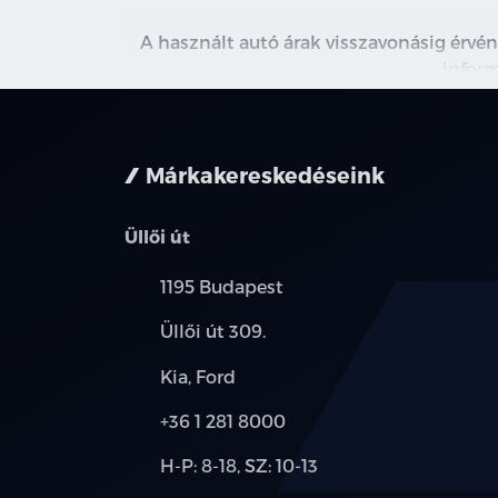
A használt autó árak visszavonásig érvén
inform
Márkakereskedéseink
Üllői út
Település:
1195 Budapest
Cím:
Üllői út 309.
Márkák:
Kia, Ford
Telefon:
+36 1 281 8000
Új-
H-P: 8-18, SZ: 10-13
és