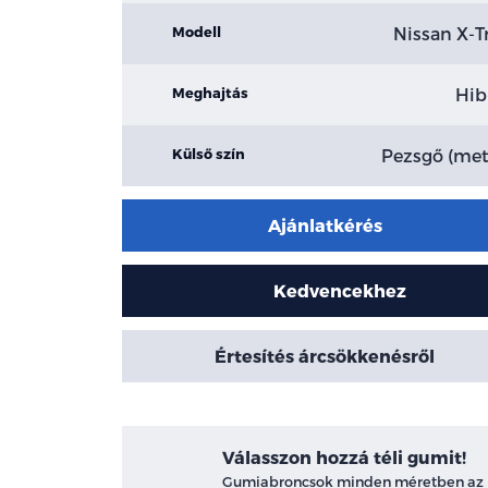
Nissan X-Tr
Modell
Hib
Meghajtás
Pezsgő (met
Külső szín
Ajánlatkérés
Kedvencekhez
Értesítés árcsökkenésről
Válasszon hozzá téli gumit!
Gumiabroncsok minden méretben az