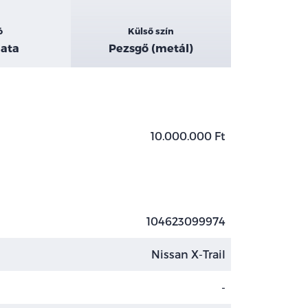
ó
Külső szín
ata
Pezsgő (metál)
10.000.000 Ft
104623099974
Nissan X-Trail
-