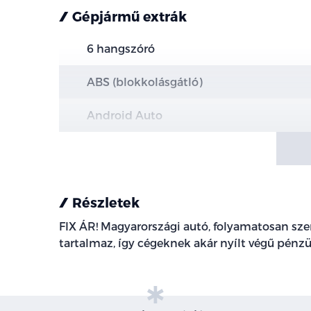
Gépjármű extrák
6 hangszóró
ABS (blokkolásgátló)
Android Auto
Apple CarPlay
ASR (kipörgésgátló)
Részletek
automata fényszórókapcsolás
FIX ÁR! Magyarországi autó, folyamatosan szerv
tartalmaz, így cégeknek akár nyílt végű pénzü
automatikus segélyhívó
bluetooth-os kihangosító