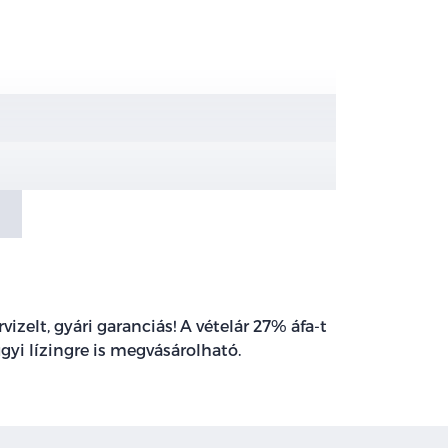
izelt, gyári garanciás! A vételár 27% áfa-t
gyi lízingre is megvásárolható.