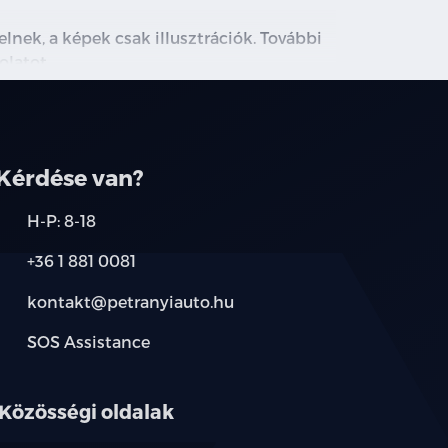
lnek, a képek csak illusztrációk. További
olatot.
Kérdése van?
H-P: 8-18
+36 1 881 0081
kontakt@petranyiauto.hu
SOS Assistance
Közösségi oldalak