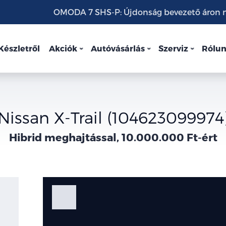
OMODA 7 SHS-P: Újdonság bevezető áron mo
Készletről
Akciók
Autóvásárlás
Szerviz
Rólu
Nissan X-Trail (104623099974
Hibrid meghajtással, 10.000.000 Ft-ért
Fotók
Galéria