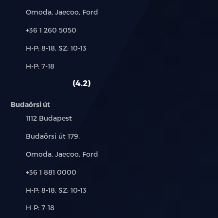
Márkák:
Omoda, Jaecoo, Ford
függönylégzsák
Telefon:
+36 1 260 5050
fűthető első ülés
Új-
H-P: 8-18, SZ: 10-13
és
fűthető tükör
Alkatrész,
H-P: 7-18
használt
szerviz:
autó:
4.2
GPS (navigáció)
Budaörsi út
guminyomás-ellenőrző rendszer
Település:
1112 Budapest
hátsó fejtámlák
Cím:
Budaörsi út 179.
hátsó keresztirányú forgalomra figyelmeztetés
Márkák:
Omoda, Jaecoo, Ford
Telefon:
+36 1 881 0000
holttér-figyelő rendszer
Új-
H-P: 8-18, SZ: 10-13
indításgátló (immobiliser)
és
Alkatrész,
H-P: 7-18
használt
szerviz:
ISOFIX rendszer