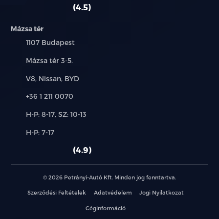
autó:
4.5
kihangosító
Mázsa tér
Település:
1107 Budapest
kikapcsolható légzsák
Cím:
Mázsa tér 3-5.
ködlámpa
Márkák:
V8, Nissan, BYD
könnyűfém felni
Telefon:
+36 1 211 0070
középső kartámasz
Új-
H-P: 8-17, SZ: 10-13
és
Alkatrész,
kulcs nélküli indítás
H-P: 7-17
használt
szerviz:
autó:
4.9
kulcsnélküli nyitórendszer
LED fényszóró
© 2026 Petrányi-Autó Kft. Minden jog fenntartva.
Szerződési Feltételek
Adatvédelem
Jogi Nyilatkozat
menetfény
Céginformáció