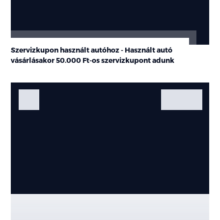
Szervizkupon használt autóhoz - Használt autó
vásárlásakor
50.000 Ft-os
szervizkupont adunk
Fotók
Galéria
Kiemelt