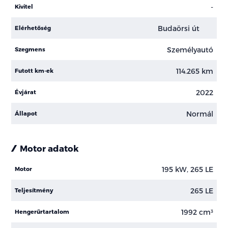
-
Kivitel
Budaörsi út
Elérhetőség
Személyautó
Szegmens
114.265 km
Futott km-ek
2022
Évjárat
Normál
Állapot
Motor adatok
195 kW, 265 LE
Motor
265 LE
Teljesítmény
1992 cm³
Hengerűrtartalom