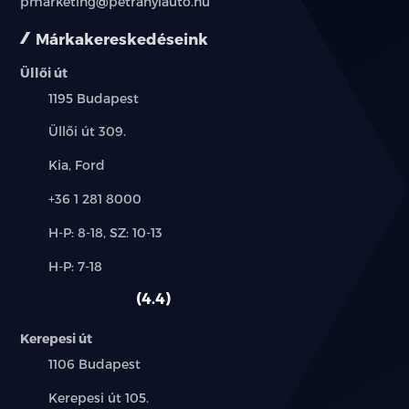
pmarketing@petranyiauto.hu
Márkakereskedéseink
elektromos tükör
Üllői út
elektromos ülésállítás utasoldal
Település:
1195 Budapest
elektromos ülésállítás vezetőoldal
Cím:
Üllői út 309.
elektromosan behajtható külső tükrök
Márkák:
Kia, Ford
Telefon:
+36 1 281 8000
elektronikus rögzítőfék
Új-
H-P: 8-18, SZ: 10-13
első-hátsó parkolóradar
és
Alkatrész,
H-P: 7-18
használt
érintőkijelző
szerviz:
autó:
4.4
esőszenzor
Kerepesi út
Település:
1106 Budapest
ESP (menetstabilizátor)
Cím:
Kerepesi út 105.
fedélzeti komputer