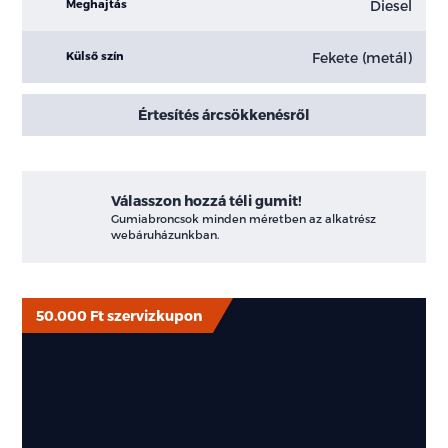
Diesel
Meghajtás
Fekete (metál)
Külső szín
Értesítés árcsökkenésről
Válasszon hozzá téli gumit!
Gumiabroncsok minden méretben az alkatrész
webáruházunkban.
50.000 Ft szervizkupon