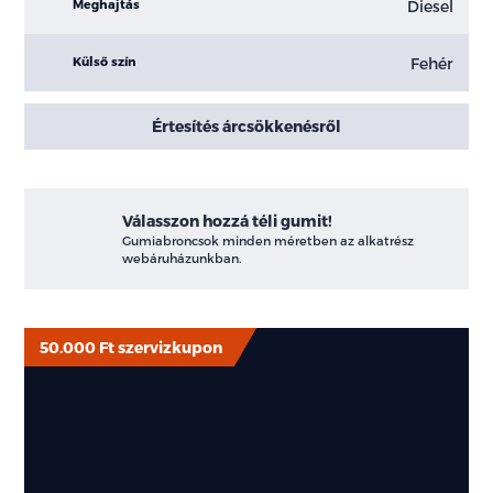
Diesel
Meghajtás
Fehér
Külső szín
Értesítés árcsökkenésről
Válasszon hozzá téli gumit!
Gumiabroncsok minden méretben az alkatrész
webáruházunkban.
50.000 Ft szervizkupon