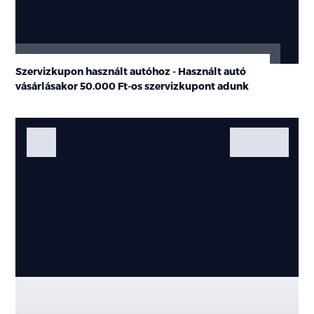
Szervizkupon használt autóhoz - Használt autó
vásárlásakor
50.000 Ft-os
szervizkupont adunk
Fotók
Galéria
Kiemelt