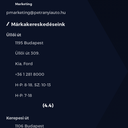
Marketing
pmarketing@petranyiauto.hu
Márkakereskedéseink
Üllői út
Település:
1195 Budapest
Cím:
Üllői út 309.
Márkák:
Kia, Ford
Telefon:
+36 1 281 8000
Új-
H-P: 8-18, SZ: 10-13
és
Alkatrész,
H-P: 7-18
használt
szerviz:
autó:
4.4
Kerepesi út
Település:
1106 Budapest