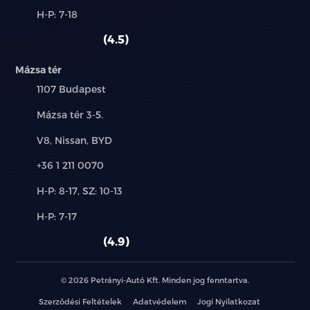
és
Alkatrész,
H-P: 7-18
használt
szerviz:
autó:
4.5
Mázsa tér
Település:
1107 Budapest
Cím:
Mázsa tér 3-5.
Márkák:
V8, Nissan, BYD
Telefon:
+36 1 211 0070
Új-
H-P: 8-17, SZ: 10-13
és
Alkatrész,
H-P: 7-17
használt
szerviz:
autó:
4.9
© 2026 Petrányi-Autó Kft. Minden jog fenntartva.
Szerződési Feltételek
Adatvédelem
Jogi Nyilatkozat