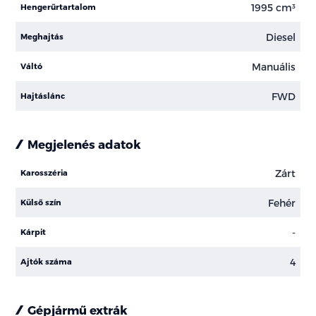
1995 cm³
Hengerűrtartalom
Diesel
Meghajtás
Manuális
Váltó
FWD
Hajtáslánc
Megjelenés adatok
Zárt
Karosszéria
Fehér
Külső szín
-
Kárpit
4
Ajtók száma
Gépjármű extrák