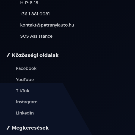
H-P: 8-18
rádiós magnó
+36 1 881 0081
szervokormány
kontakt@petranyiauto.hu
SOS Assistance
színezett üveg
tempomat
Közösségi oldalak
tolatóradar
Facebook
ülésmagasság állítás
YouTube
TikTok
vezetőoldali légzsák
Instagram
vonóhorog
LinkedIn
szervizkönyv
Megkeresések