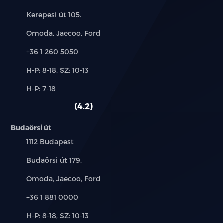
Cím:
Kerepesi út 105.
Márkák:
Omoda, Jaecoo, Ford
Telefon:
+36 1 260 5050
Új-
H-P: 8-18, SZ: 10-13
és
Alkatrész,
H-P: 7-18
használt
szerviz:
autó:
4.2
Budaörsi út
Település:
1112 Budapest
Cím:
Budaörsi út 179.
Márkák:
Omoda, Jaecoo, Ford
Telefon:
+36 1 881 0000
Új-
H-P: 8-18, SZ: 10-13