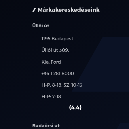
Márkakereskedéseink
Üllői út
Település:
1195 Budapest
Cím:
Üllői út 309.
Márkák:
Kia, Ford
Telefon:
+36 1 281 8000
Új-
H-P: 8-18, SZ: 10-13
és
Alkatrész,
H-P: 7-18
használt
szerviz:
autó:
4.4
Budaörsi út