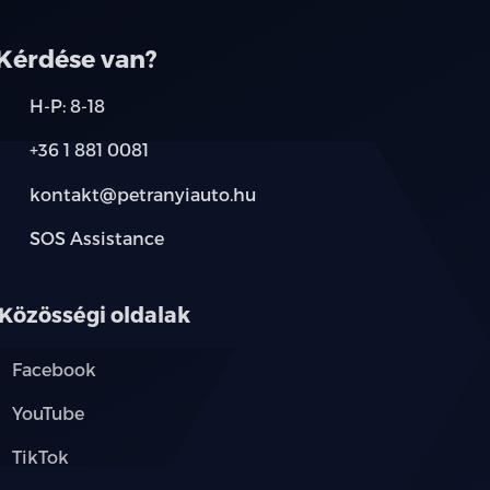
Kérdése van?
H-P: 8-18
+36 1 881 0081
kontakt@petranyiauto.hu
SOS Assistance
Közösségi oldalak
Facebook
YouTube
TikTok