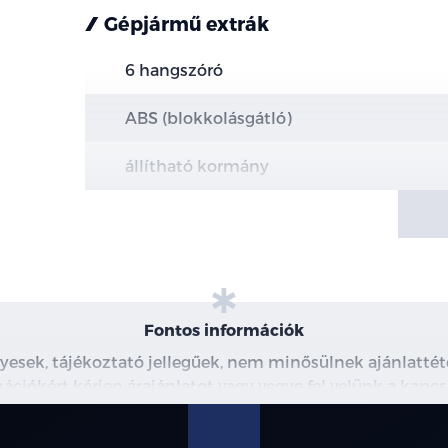
Gépjármű extrák
6 hangszóró
ABS (blokkolásgátló)
állítható kormány
Android Auto
Apple CarPlay
ASR (kipörgésgátló)
Fontos információk
automata fényszórókapcsolás
yesek, tájékoztató jellegűek, nem minősülnek ajánlattéte
ációkért kérjen árajánlatot vagy vegye fel velünk a kapcs
automata sebességváltó