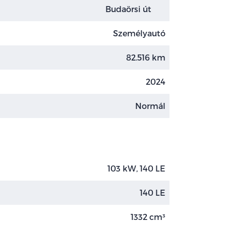
Budaörsi út
Személyautó
82.516 km
2024
Normál
103 kW, 140 LE
140 LE
1332 cm³