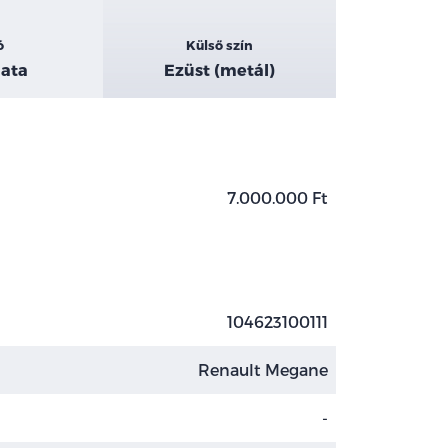
ó
Külső szín
ata
Ezüst (metál)
7.000.000 Ft
104623100111
Renault Megane
-