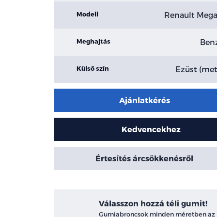
Renault Meg
Modell
Ben
Meghajtás
Ezüst (met
Külső szín
Ajánlatkérés
Kedvencekhez
Értesítés árcsökkenésről
Válasszon hozzá téli gumit!
Gumiabroncsok minden méretben az