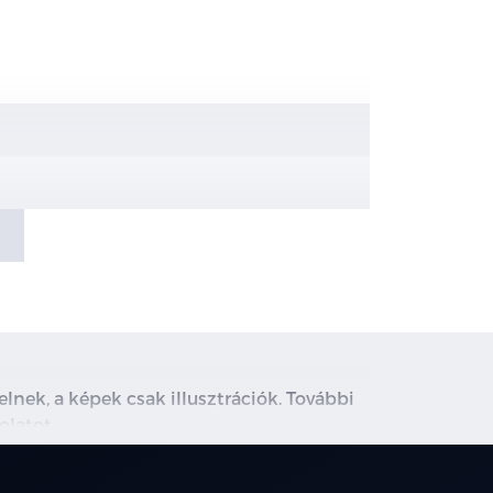
lnek, a képek csak illusztrációk. További
olatot.