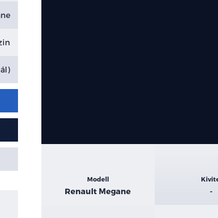
ane
zin
ál)
Kiemelt
Modell
Kivit
adatok
Renault Megane
-