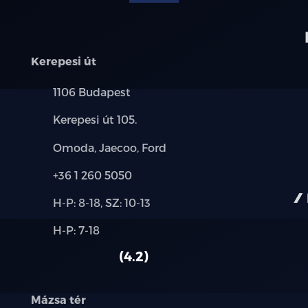
automata távfény
automatikusan sötétedő belső tükör
Kerepesi út
bluetooth-os kihangosító
Település:
1106 Budapest
bőrkormány
Cím:
Kerepesi út 105.
centrálzár
Márkák:
Omoda, Jaecoo, Ford
deréktámasz
Telefon:
+36 1 260 5050
Új-
digitális kétzónás klíma
H-P: 8-18, SZ: 10-13
és
Alkatrész,
H-P: 7-18
használt
elektromos ablak elöl
szerviz:
autó:
4.2
elektromos ablak hátul
Mázsa tér
elektromos tükör