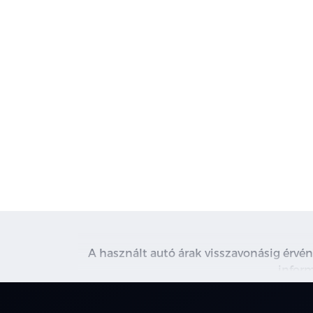
A használt autó árak visszavonásig érvén
inform