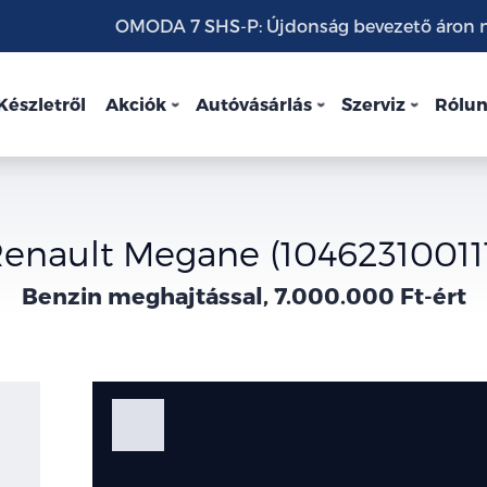
OMODA 7 SHS-P: Újdonság bevezető áron mo
Készletről
Akciók
Autóvásárlás
Szerviz
Rólu
enault Megane (10462310011
Benzin meghajtással, 7.000.000 Ft-ért
Fotók
Galéria