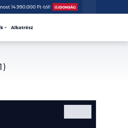
st 14.990.000 Ft-tól!
ÚJDONSÁG
nk
Alkatrész
1)