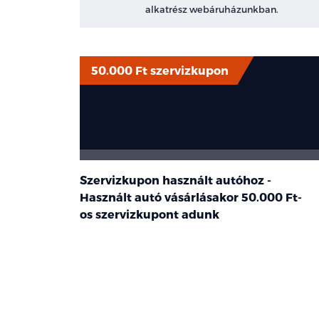
alkatrész webáruházunkban.
50.000 Ft szervizkupon
Szervizkupon használt autóhoz -
Használt autó vásárlásakor
50.000 Ft-
os
szervizkupont adunk