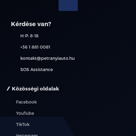
árajánlatot vagy vegye fel velünk a kapcsolatot.
ködlámpa
Kérdése van?
rádiós magnó
H-P: 8-18
szervokormány
+36 1 881 0081
tempomat
kontakt@petranyiauto.hu
tolatóradar
SOS Assistance
utasoldali légzsák
Közösségi oldalak
ülésmagasság állítás
Facebook
vezetőoldali légzsák
YouTube
első tulajdonostól
TikTok
garanciális
Instagram