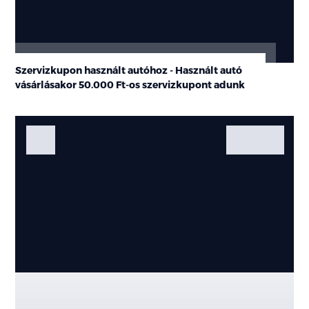
Szervizkupon használt autóhoz - Használt autó
vásárlásakor
50.000 Ft-os
szervizkupont adunk
Fotók
Galéria
Kiemelt