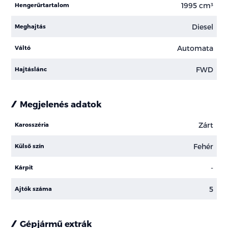
1995 cm³
Hengerűrtartalom
Diesel
Meghajtás
Automata
Váltó
FWD
Hajtáslánc
Megjelenés adatok
Zárt
Karosszéria
Fehér
Külső szín
-
Kárpit
5
Ajtók száma
Gépjármű extrák