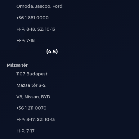
Márkák:
Omoda, Jaecoo, Ford
Telefon:
+36 1 881 0000
Új-
H-P: 8-18, SZ: 10-13
és
Alkatrész,
H-P: 7-18
használt
szerviz:
autó:
4.5
Mázsa tér
Település:
1107 Budapest
Cím:
Mázsa tér 3-5.
Márkák:
V8, Nissan, BYD
Telefon:
+36 1 211 0070
Új-
H-P: 8-17, SZ: 10-13
és
Alkatrész,
H-P: 7-17
használt
szerviz:
autó: