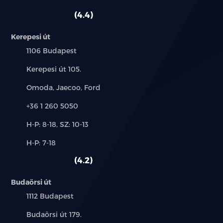
szerviz:
autó:
4.4
Kerepesi út
Település:
1106 Budapest
Cím:
Kerepesi út 105.
Márkák:
Omoda, Jaecoo, Ford
Telefon:
+36 1 260 5050
Új-
H-P: 8-18, SZ: 10-13
és
Alkatrész,
H-P: 7-18
használt
szerviz:
autó:
4.2
Budaörsi út
Település:
1112 Budapest
Cím:
Budaörsi út 179.