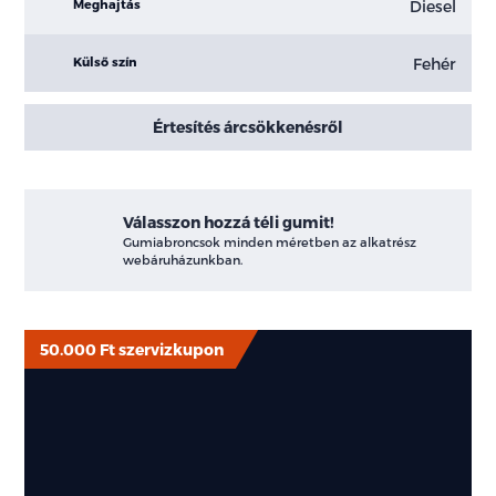
Diesel
Meghajtás
Fehér
Külső szín
Értesítés árcsökkenésről
Válasszon hozzá téli gumit!
Gumiabroncsok minden méretben az alkatrész
webáruházunkban.
50.000 Ft szervizkupon