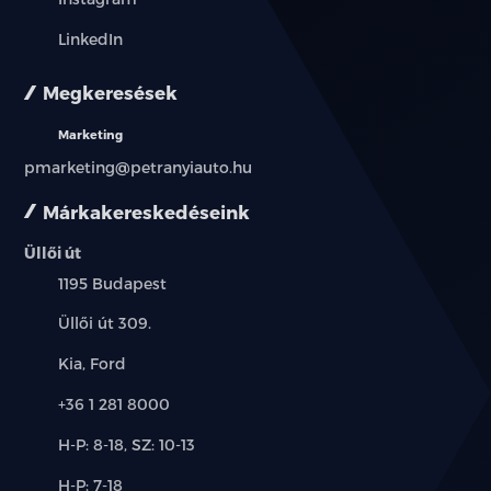
LinkedIn
nem dohányzó
Megkeresések
Marketing
pmarketing@petranyiauto.hu
Márkakereskedéseink
Üllői út
Település:
1195 Budapest
Cím:
Üllői út 309.
Márkák:
Kia, Ford
Telefon:
+36 1 281 8000
Új-
H-P: 8-18, SZ: 10-13
és
Alkatrész,
H-P: 7-18
használt