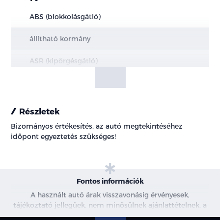
ABS (blokkolásgátló)
állítható kormány
ASR (kipörgésgátló)
centrálzár
digitális klíma
Részletek
Bizományos értékesítés, az autó megtekintéséhez
elektromos ablak
időpont egyeztetés szükséges!
elektromos tükör
fedélzeti komputer
Fontos információk
GPS (navigáció)
A használt autó árak visszavonásig érvényesek,
tájékoztató jellegűek, nem minősülnek ajánlattételnek, a
képek csak illusztrációk. További információkért kérjen
immobiliser