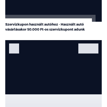
Szervizkupon használt autóhoz - Használt autó
vásárlásakor
50.000 Ft-os
szervizkupont adunk
Fotók
Galéria
Kiemelt