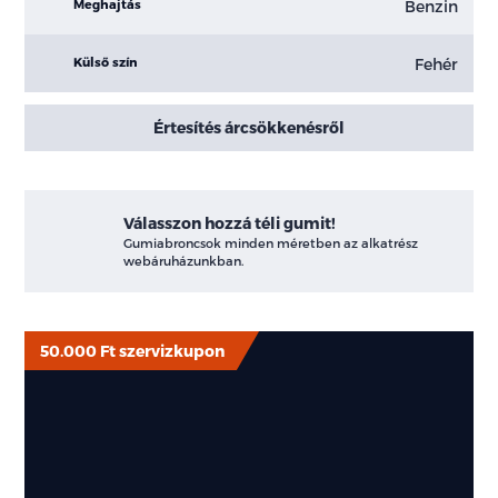
Benzin
Meghajtás
Fehér
Külső szín
Értesítés árcsökkenésről
Válasszon hozzá téli gumit!
Gumiabroncsok minden méretben az alkatrész
webáruházunkban.
50.000 Ft szervizkupon