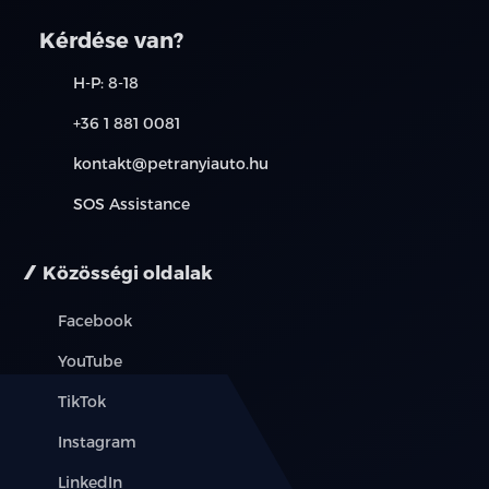
Kérdése van?
hátsó fejtámlák
H-P: 8-18
Hi-Fi
+36 1 881 0081
indításgátló (immobiliser)
kontakt@petranyiauto.hu
ISOFIX rendszer
SOS Assistance
kulcsnélküli nyitórendszer
Közösségi oldalak
manuális (5 fokozatú) sebességváltó
Facebook
manuális klíma
YouTube
multifunkciós kormánykerék
TikTok
start-stop/motormegállító rendszer
Instagram
LinkedIn
szervokormány