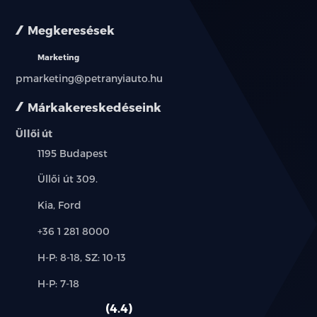
Megkeresések
tempomat
Marketing
tolatókamera
pmarketing@petranyiauto.hu
USB csatlakozó
Márkakereskedéseink
utasoldali légzsák
Üllői út
Település:
1195 Budapest
vezetőoldali légzsák
Cím:
Üllői út 309.
autóbeszámítás lehetséges
Márkák:
Kia, Ford
garanciális
Telefon:
+36 1 281 8000
keveset futott
Új-
H-P: 8-18, SZ: 10-13
és
Alkatrész,
H-P: 7-18
nem dohányzó
használt
szerviz:
autó:
4.4
vezetett szervizkönyv