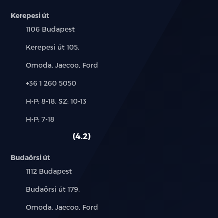
Kerepesi út
20%-tól elvihető
Település:
1106 Budapest
Cím:
Kerepesi út 105.
Márkák:
Omoda, Jaecoo, Ford
Telefon:
+36 1 260 5050
Új-
H-P: 8-18, SZ: 10-13
és
Alkatrész,
H-P: 7-18
használt
szerviz:
autó:
4.2
Budaörsi út
Település:
1112 Budapest
Cím:
Budaörsi út 179.
Márkák:
Omoda, Jaecoo, Ford