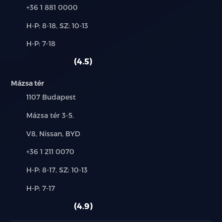
Telefon:
+36 1 881 0000
Új-
H-P: 8-18, SZ: 10-13
és
Alkatrész,
H-P: 7-18
használt
szerviz:
autó:
4.5
Mázsa tér
Település:
1107 Budapest
Cím:
Mázsa tér 3-5.
Márkák:
V8, Nissan, BYD
Telefon:
+36 1 211 0070
Új-
H-P: 8-17, SZ: 10-13
és
Alkatrész,
H-P: 7-17
használt
szerviz:
autó:
4.9