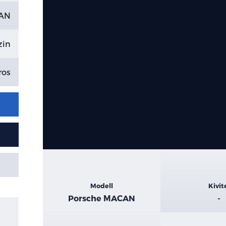
CAN
zin
ros
Kiemelt
Modell
Kivit
adatok
Porsche MACAN
-