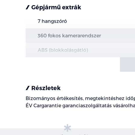
Gépjármű extrák
7 hangszóró
360 fokos kamerarendszer
ABS (blokkolásgátló)
állítható felfüggesztés
állítható kormány
Részletek
ASR (kipörgésgátló)
Bizományos értékesítés, megtekintéshez időp
ÉV Cargarantie garanciaszolgáltatás vásárolh
automata fényszórókapcsolás
automata távfény