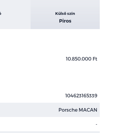
ó
Külső szín
Piros
10.850.000 Ft
104623165339
Porsche MACAN
-