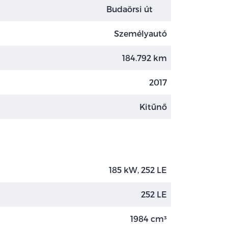
Budaörsi út
Személyautó
184.792 km
2017
Kitűnő
185 kW, 252 LE
252 LE
1984 cm³