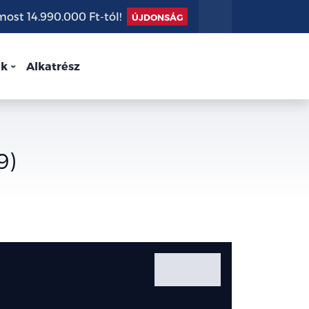
st 14.990.000 Ft-tól!
ÚJDONSÁG
nk
Alkatrész
9)