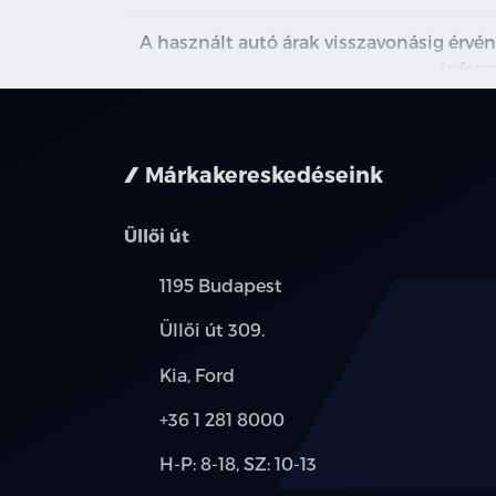
A használt autó árak visszavonásig érvén
inform
Márkakereskedéseink
Üllői út
Település:
1195 Budapest
Cím:
Üllői út 309.
Márkák:
Kia, Ford
Telefon:
+36 1 281 8000
Új-
H-P: 8-18, SZ: 10-13
és