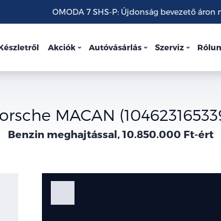
OMODA 7 SHS-P: Újdonság bevezető áron mo
Készletről
Akciók
Autóvásárlás
Szerviz
Rólu
orsche MACAN (10462316533
Benzin meghajtással, 10.850.000 Ft-ért
Fotók
Galéria