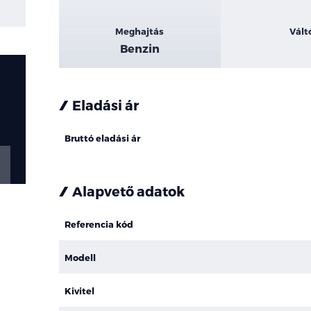
Meghajtás
Vált
Benzin
Eladási ár
Bruttó eladási ár
Alapvető adatok
Referencia kód
Modell
Kivitel