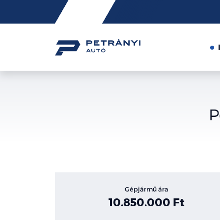
Friss
hírek
P
Gépjármű ára
10.850.000 Ft