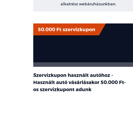
alkatrész webáruházunkban.
50.000 Ft szervizkupon
Szervizkupon használt autóhoz -
Használt autó vásárlásakor
50.000 Ft-
os
szervizkupont adunk