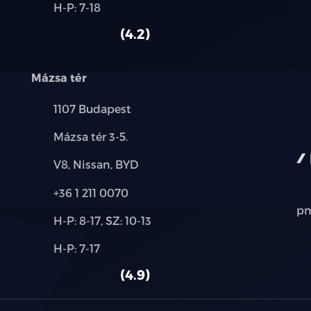
Alkatrész,
H-P: 7-18
használt
szerviz:
elektromos ülésállítás utasoldal
autó:
4.2
elektromos ülésállítás vezetőoldal
Mázsa tér
elektromosan behajtható külső tükrök
Település:
1107 Budapest
első-hátsó parkolóradar
Cím:
Mázsa tér 3-5.
esőszenzor
Márkák:
V8, Nissan, BYD
Telefon:
+36 1 211 0070
ESP (menetstabilizátor)
pm
Új-
H-P: 8-17, SZ: 10-13
fedélzeti komputer
és
Alkatrész,
H-P: 7-17
használt
fényszóró magasságállítás
szerviz:
autó:
4.9
fényszórómosó