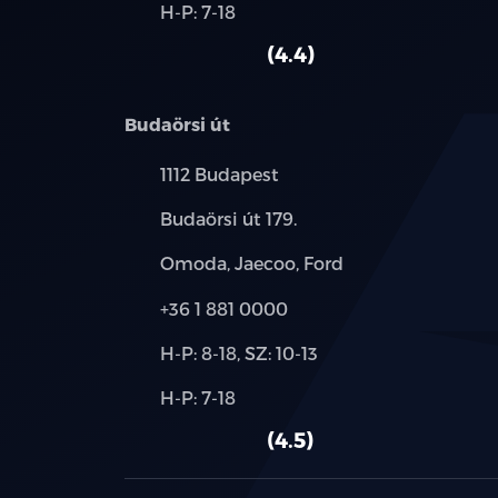
Alkatrész,
H-P: 7-18
használt
szerviz:
autó:
4.4
Budaörsi út
Település:
1112 Budapest
Cím:
Budaörsi út 179.
Márkák:
Omoda, Jaecoo, Ford
Telefon:
+36 1 881 0000
Új-
H-P: 8-18, SZ: 10-13
és
Alkatrész,
H-P: 7-18
használt
szerviz:
autó:
4.5