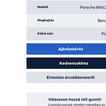
Porsche MA
Modell
Ben
Meghajtás
Pi
Külső szín
Ajánlatkérés
Kedvencekhez
Értesítés árcsökkenésről
Válasszon hozzá téli gumit!
Gumiabroncsok minden méretben az