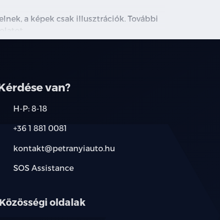
lnek, a képek csak illusztrációk. További
olatot.
Kérdése van?
H-P: 8-18
+36 1 881 0081
kontakt@petranyiauto.hu
SOS Assistance
Közösségi oldalak