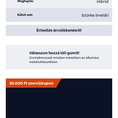
Hibrid
Meghajtás
Szürke (metál)
Külső szín
Értesítés árcsökkenésről
Válasszon hozzá téli gumit!
Gumiabroncsok minden méretben az alkatrész
webáruházunkban.
50.000 Ft szervizkupon