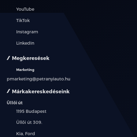
YouTube
elektromos ablak elöl
TikTok
elektromos ablak hátul
Instagram
elektromos csomagtérajtó-mozgatás
LinkedIn
elektromos tükör
Megkeresések
elektromos ülésállítás utasoldal
Marketing
pmarketing@petranyiauto.hu
elektromos ülésállítás vezetőoldal
Márkakereskedéseink
elektromosan behajtható külső tükrök
Üllői út
elektronikus rögzítőfék
Település:
1195 Budapest
Cím:
Üllői út 309.
első-hátsó parkolóradar
Márkák:
Kia, Ford
érintőkijelző