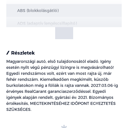
ABS (blokkolásgátló)
ADS (adaptív lengéscsillapító)
állítható combtámasz
állítható kormány
Részletek
Magyarországi autó, első tulajdonosától eladó. Igény
Android Auto
esetén nyílt végű pénzügyi lízingre is megvásárolható!
Egyedi rendszámos volt, ezért van most rajta új, már
Apple CarPlay
fehér rendszám. Kiemelkedően megkímélt, küszöb
burkolatokon még a fóliák is rajta vannak. 2027.03.06-ig
ASR (kipörgésgátló)
érvényes RealGarant garanciaszerződéssel. Egyedi
igények alapján rendelt, gyártási év: 2021. Bizományos
automata (8 fokozatú tiptronic) sebességváltó
értékesítés, MEGTEKINTÉSÉHEZ IDŐPONT EGYEZTETÉS
SZÜKSÉGES.
automata fényszórókapcsolás
automata távfény