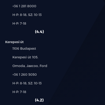
Telefon:
+36 1 281 8000
esőszenzor
Új-
H-P: 8-18, SZ: 10-13
és
ESP (menetstabilizátor)
Alkatrész,
H-P: 7-18
használt
szerviz:
autó:
fáradtságérzékelő
4.4
fedélzeti komputer
Kerepesi út
Település:
1106 Budapest
fékasszisztens
Cím:
Kerepesi út 105.
függönylégzsák
Márkák:
Omoda, Jaecoo, Ford
fűthető első ülés
Telefon:
+36 1 260 5050
Új-
H-P: 8-18, SZ: 10-13
fűthető tükör
és
Alkatrész,
H-P: 7-18
használt
guminyomás-ellenőrző rendszer
szerviz:
autó:
4.2
hangvezérlés