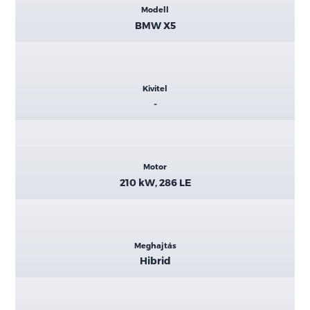
Modell
adatok
BMW X5
Kivitel
-
Motor
210 kW, 286 LE
Meghajtás
Hibrid