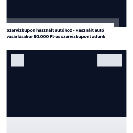
Szervizkupon használt autóhoz - Használt autó
vásárlásakor
50.000 Ft-os
szervizkupont adunk
Fotók
Galéria
Kiemelt