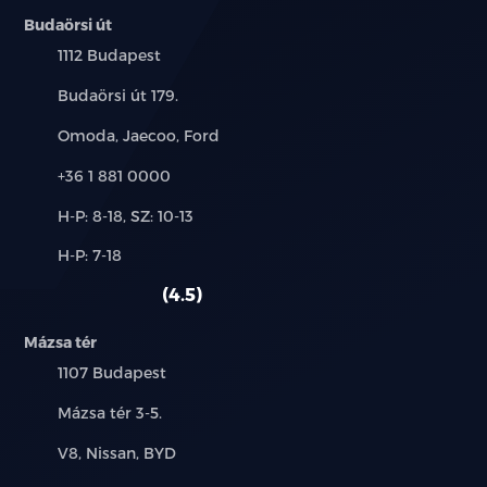
Budaörsi út
hátsó fejtámlák
Település:
1112 Budapest
Cím:
Budaörsi út 179.
holttér-figyelő rendszer
Márkák:
Omoda, Jaecoo, Ford
HUD / Head-Up Display
Telefon:
+36 1 881 0000
indításgátló (immobiliser)
Új-
H-P: 8-18, SZ: 10-13
és
ISOFIX rendszer
Alkatrész,
H-P: 7-18
használt
szerviz:
autó:
4.5
kormányváltó
Mázsa tér
könnyűfém felni
Település:
1107 Budapest
középső kartámasz
Cím:
Mázsa tér 3-5.
kulcs nélküli indítás
Márkák:
V8, Nissan, BYD