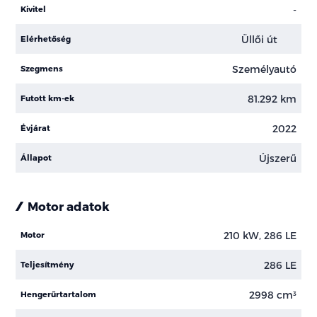
-
Kivitel
Üllői út
Elérhetőség
Személyautó
Szegmens
81.292 km
Futott km-ek
2022
Évjárat
Újszerű
Állapot
Motor adatok
210 kW, 286 LE
Motor
286 LE
Teljesítmény
2998 cm³
Hengerűrtartalom