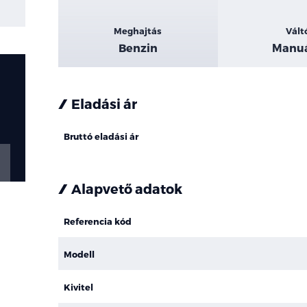
Meghajtás
Vált
Benzin
Manuá
Eladási ár
Bruttó eladási ár
Alapvető adatok
Referencia kód
Modell
Kivitel