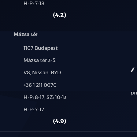
Alkatrész,
H-P: 7-18
használt
szerviz:
fáradtságérzékelő
autó:
4.2
fedélzeti komputer
Mázsa tér
fényszóró magasságállítás
Település:
1107 Budapest
függönylégzsák
Cím:
Mázsa tér 3-5.
fűthető első ülés
Márkák:
V8, Nissan, BYD
Telefon:
+36 1 211 0070
fűthető kormány
pm
Új-
H-P: 8-17, SZ: 10-13
fűthető tükör
és
Alkatrész,
H-P: 7-17
használt
fűtőszálas szélvédő
szerviz:
autó:
4.9
guminyomás-ellenőrző rendszer