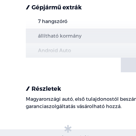
Gépjármű extrák
7 hangszóró
állítható kormány
Android Auto
Apple CarPlay
ASR (kipörgésgátló)
Részletek
automata fényszórókapcsolás
Magyarországi autó, első tulajdonostól beszámí
garanciaszolgáltatás vásárolható hozzá.
automatikusan sötétedő belső tükör
automatikusan sötétedő külső tükör