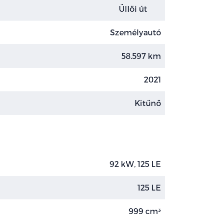
Üllői út
Személyautó
58.597 km
2021
Kitűnő
92 kW, 125 LE
125 LE
999 cm³