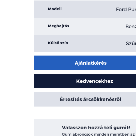
Ford P
Modell
Ben
Meghajtás
Szü
Külső szín
Ajánlatkérés
Kedvencekhez
Értesítés árcsökkenésről
Válasszon hozzá téli gumit!
Gumiabroncsok minden méretben az