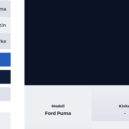
uma
zin
rke
Kiemelt
Modell
Kivit
adatok
Ford Puma
-