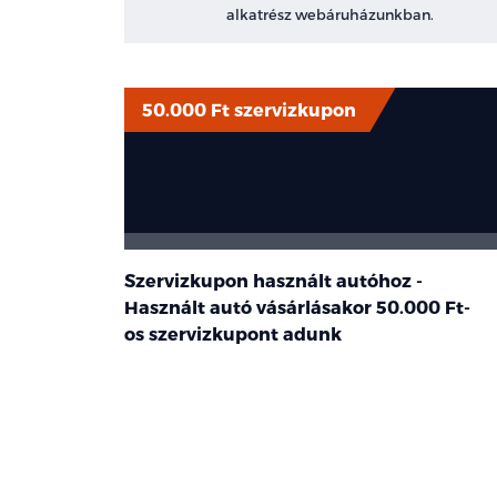
alkatrész webáruházunkban.
50.000 Ft szervizkupon
Szervizkupon használt autóhoz -
Használt autó vásárlásakor
50.000 Ft-
os
szervizkupont adunk