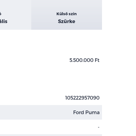
ó
Külső szín
lis
Szürke
5.500.000 Ft
105222957090
Ford Puma
-