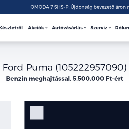
OMODA 7 SHS-P: Újdonság bevezető áron mo
Készletről
Akciók
Autóvásárlás
Szerviz
Rólu
Ford Puma (105222957090)
Benzin meghajtással, 5.500.000 Ft-ért
Fotók
Galéria