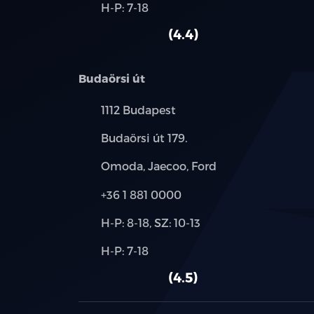
Alkatrész,
H-P: 7-18
használt
szerviz:
autó:
4.4
Budaörsi út
Település:
1112 Budapest
Cím:
Budaörsi út 179.
Márkák:
Omoda, Jaecoo, Ford
Telefon:
+36 1 881 0000
Új-
H-P: 8-18, SZ: 10-13
és
Alkatrész,
H-P: 7-18
használt
szerviz:
autó:
4.5