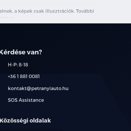
lnek, a képek csak illusztrációk. További
olatot.
Kérdése van?
H-P: 8-18
+36 1 881 0081
kontakt@petranyiauto.hu
SOS Assistance
Közösségi oldalak