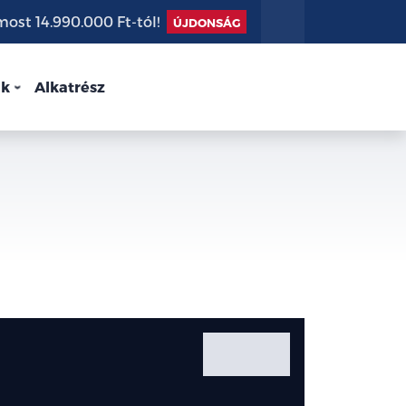
st 14.990.000 Ft-tól!
ÚJDONSÁG
nk
Alkatrész