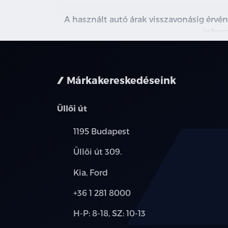
A használt autó árak visszavonásig érvén
inform
Márkakereskedéseink
Üllői út
Település:
1195 Budapest
Cím:
Üllői út 309.
Márkák:
Kia, Ford
Telefon:
+36 1 281 8000
Új-
H-P: 8-18, SZ: 10-13
és