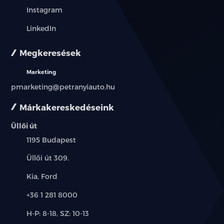
Instagram
elektromosan behajtható külső tükrök
LinkedIn
elektronikus rögzítőfék
Megkeresések
első-hátsó parkolóradar
Marketing
pmarketing@petranyiauto.hu
esőszenzor
Márkakereskedéseink
ESP (menetstabilizátor)
Üllői út
fáradtságérzékelő
Település:
1195 Budapest
fedélzeti komputer
Cím:
Üllői út 309.
Márkák:
Kia, Ford
fényszóró magasságállítás
Telefon:
+36 1 281 8000
függönylégzsák
Új-
H-P: 8-18, SZ: 10-13
fűthető ablakmosó fúvókák
és