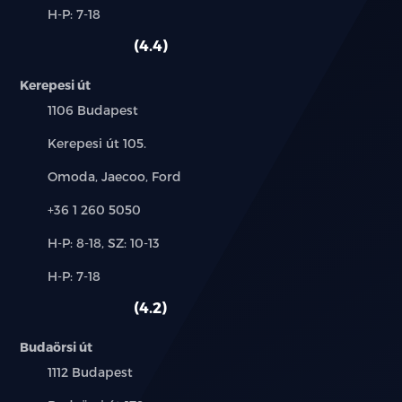
Alkatrész,
H-P: 7-18
használt
szerviz:
autó:
fűthető első ülés
4.4
fűthető tükör
Kerepesi út
Település:
1106 Budapest
GPS (navigáció)
Cím:
Kerepesi út 105.
guminyomás-ellenőrző rendszer
Márkák:
Omoda, Jaecoo, Ford
hátsó fejtámlák
Telefon:
+36 1 260 5050
holttér-figyelő rendszer
Új-
H-P: 8-18, SZ: 10-13
és
Alkatrész,
H-P: 7-18
használt
indításgátló (immobiliser)
szerviz:
autó:
4.2
ISOFIX rendszer
Budaörsi út
kihangosító
Település:
1112 Budapest
kikapcsolható légzsák