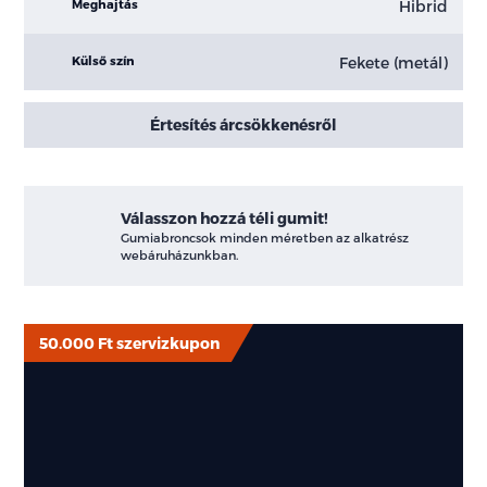
Hibrid
Meghajtás
Fekete (metál)
Külső szín
Értesítés árcsökkenésről
Válasszon hozzá téli gumit!
Gumiabroncsok minden méretben az alkatrész
webáruházunkban.
50.000 Ft szervizkupon