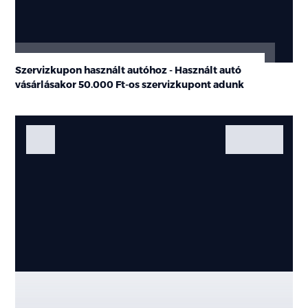
Szervizkupon használt autóhoz - Használt autó
vásárlásakor
50.000 Ft-os
szervizkupont adunk
Fotók
Galéria
Kiemelt