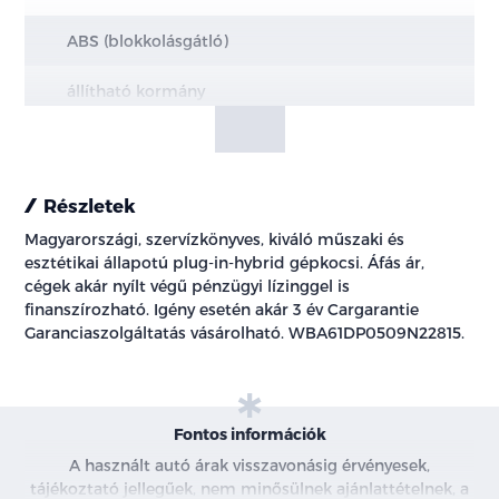
ABS (blokkolásgátló)
állítható kormány
Android Auto
Apple CarPlay
Részletek
Magyarországi, szervízkönyves, kiváló műszaki és
ASR (kipörgésgátló)
esztétikai állapotú plug-in-hybrid gépkocsi. Áfás ár,
cégek akár nyílt végű pénzügyi lízinggel is
automata (8 fokozatú tiptronic) sebességváltó
finanszírozható. Igény esetén akár 3 év Cargarantie
Garanciaszolgáltatás vásárolható. WBA61DP0509N22815.
automatikusan sötétedő belső tükör
automatikusan sötétedő külső tükör
Fontos információk
bluetooth-os kihangosító
A használt autó árak visszavonásig érvényesek,
tájékoztató jellegűek, nem minősülnek ajánlattételnek, a
bőr belső