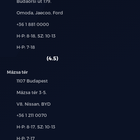
Cím:
Budaörsi út 179.
Márkák:
Omoda, Jaecoo, Ford
könnyűfém felni
Telefon:
+36 1 881 0000
középső kartámasz
Új-
H-P: 8-18, SZ: 10-13
és
kulcs nélküli indítás
Alkatrész,
H-P: 7-18
használt
szerviz:
autó:
kulcsnélküli nyitórendszer
4.5
lejtmenet asszisztens
Mázsa tér
Település:
1107 Budapest
memóriás vezetőülés
Cím:
Mázsa tér 3-5.
menetfény
Márkák:
V8, Nissan, BYD
MP3 lejátszás
Telefon:
+36 1 211 0070
multifunkcionális kijelző
Új-
H-P: 8-17, SZ: 10-13
és
Alkatrész,
H-P: 7-17
használt