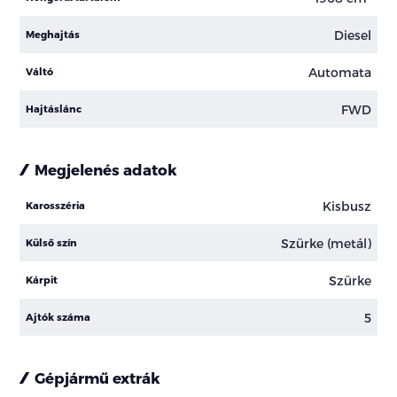
Diesel
Meghajtás
Automata
Váltó
FWD
Hajtáslánc
Megjelenés adatok
Kisbusz
Karosszéria
Szürke (metál)
Külső szín
Szürke
Kárpit
5
Ajtók száma
Gépjármű extrák