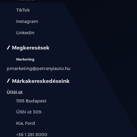
ESP (menetstabilizátor)
TikTok
Instagram
fedélzeti komputer
LinkedIn
fékasszisztens
Megkeresések
függönylégzsák
Marketing
fűthető első ülés
pmarketing@petranyiauto.hu
fűthető tükör
Márkakereskedéseink
hátsó fejtámlák
Üllői út
Település:
1195 Budapest
indításgátló (immobiliser)
Cím:
Üllői út 309.
ISOFIX rendszer
Márkák:
Kia, Ford
kétoldali tolóajtó
Telefon:
+36 1 281 8000