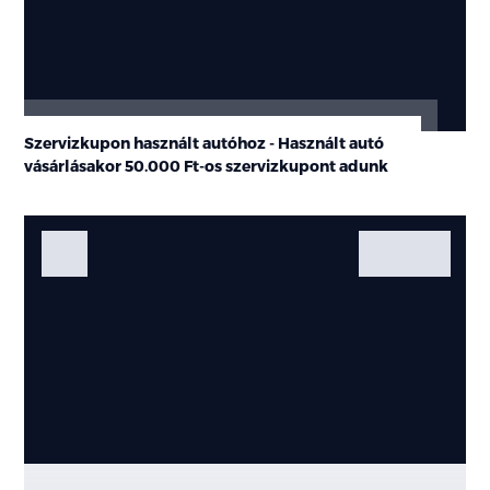
Szervizkupon használt autóhoz - Használt autó
vásárlásakor
50.000 Ft-os
szervizkupont adunk
Fotók
Galéria