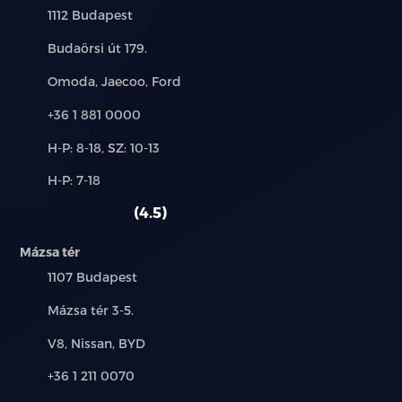
Település:
1112 Budapest
tempomat
Cím:
Budaörsi út 179.
tolatókamera
Márkák:
Omoda, Jaecoo, Ford
tolatóradar
Telefon:
+36 1 881 0000
Új-
tolótető (napfénytető)
H-P: 8-18, SZ: 10-13
és
Alkatrész,
H-P: 7-18
használt
utasoldali légzsák
szerviz:
autó:
4.5
ülésmagasság állítás
Mázsa tér
vészfék asszisztens
Település:
1107 Budapest
vezetőoldali légzsák
Cím:
Mázsa tér 3-5.
Márkák:
V8, Nissan, BYD
visszagurulás-gátló
Telefon:
+36 1 211 0070
xenon fényszóró