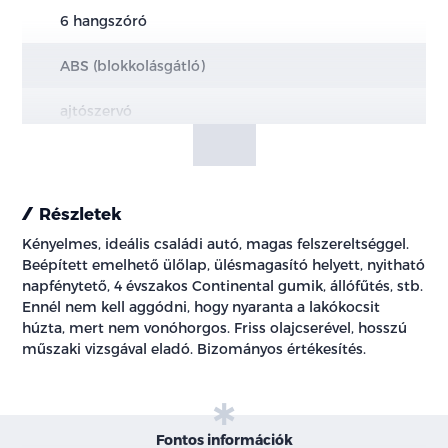
6 hangszóró
ABS (blokkolásgátló)
ajtószervó
állítható hátsó ülések
állítható kormány
Részletek
Kényelmes, ideális családi autó, magas felszereltséggel.
állófűtés
Beépített emelhető ülőlap, ülésmagasító helyett, nyitható
napfénytető, 4 évszakos Continental gumik, állófűtés, stb.
ASR (kipörgésgátló)
Ennél nem kell aggódni, hogy nyaranta a lakókocsit
húzta, mert nem vonóhorgos. Friss olajcserével, hosszú
automata (7 fokozatú) sebességváltó
műszaki vizsgával eladó. Bizományos értékesítés.
automatikusan sötétedő belső tükör
bluetooth-os kihangosító
Fontos információk