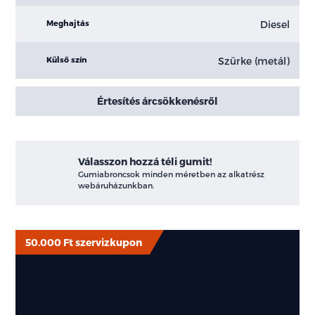
Diesel
Meghajtás
Szürke (metál)
Külső szín
Értesítés árcsökkenésről
Válasszon hozzá téli gumit!
Gumiabroncsok minden méretben az alkatrész
webáruházunkban.
50.000 Ft szervizkupon