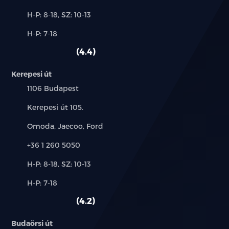
ködlámpa
Új-
H-P: 8-18, SZ: 10-13
és
Alkatrész,
H-P: 7-18
használt
könnyűfém felni
szerviz:
autó:
4.4
középső kartámasz
Kerepesi út
menetfény
Település:
1106 Budapest
motoros napfénytető
Cím:
Kerepesi út 105.
Márkák:
Omoda, Jaecoo, Ford
oldallégzsák
Telefon:
+36 1 260 5050
részecskeszűrő
Új-
H-P: 8-18, SZ: 10-13
és
start-stop/motormegállító rendszer
Alkatrész,
H-P: 7-18
használt
szerviz:
autó:
szervokormány
4.2
színezett üveg
Budaörsi út