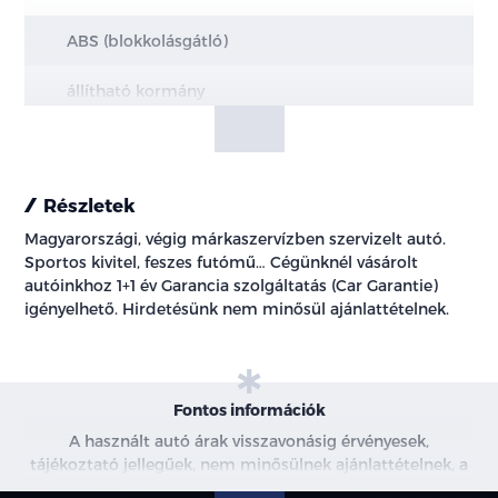
ABS (blokkolásgátló)
állítható kormány
Android Auto
Apple CarPlay
Részletek
Magyarországi, végig márkaszervízben szervizelt autó.
ASR (kipörgésgátló)
Sportos kivitel, feszes futómű… Cégünknél vásárolt
autóinkhoz 1+1 év Garancia szolgáltatás (Car Garantie)
automata fényszórókapcsolás
igényelhető. Hirdetésünk nem minősül ajánlattételnek.
automata klíma
automatikusan sötétedő belső tükör
Fontos információk
bluetooth-os kihangosító
A használt autó árak visszavonásig érvényesek,
tájékoztató jellegűek, nem minősülnek ajánlattételnek, a
képek csak illusztrációk. További információkért kérjen
centrálzár