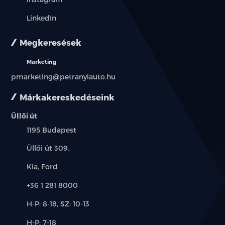
LinkedIn
függönylégzsák
Megkeresések
fűthető első ülés
Marketing
fűthető kormány
pmarketing@petranyiauto.hu
fűthető tükör
Márkakereskedéseink
fűtőszálas szélvédő
Üllői út
Település:
1195 Budapest
guminyomás-ellenőrző rendszer
Cím:
Üllői út 309.
hátsó fejtámlák
Márkák:
Kia, Ford
indításgátló (immobiliser)
Telefon:
+36 1 281 8000
ISOFIX rendszer
Új-
H-P: 8-18, SZ: 10-13
és
Alkatrész,
H-P: 7-18
kikapcsolható légzsák
használt