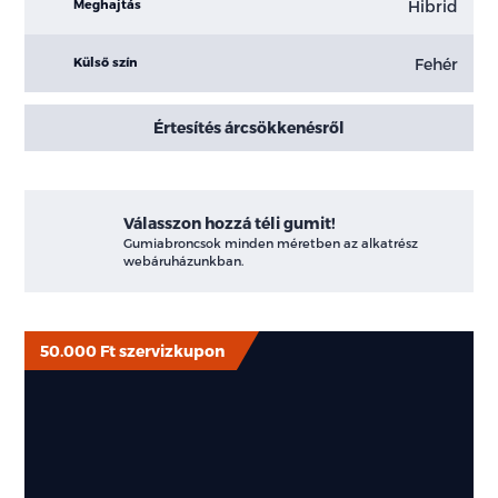
Hibrid
Meghajtás
Fehér
Külső szín
Értesítés árcsökkenésről
Válasszon hozzá téli gumit!
Gumiabroncsok minden méretben az alkatrész
webáruházunkban.
50.000 Ft szervizkupon