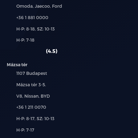
Márkák:
Omoda, Jaecoo, Ford
sportülések
Telefon:
+36 1 881 0000
start-stop/motormegállító rendszer
Új-
H-P: 8-18, SZ: 10-13
és
Alkatrész,
H-P: 7-18
használt
szervokormány
szerviz:
autó:
4.5
színezett üveg
Mázsa tér
tempomat
Település:
1107 Budapest
tolatóradar
Cím:
Mázsa tér 3-5.
Márkák:
V8, Nissan, BYD
USB csatlakozó
Telefon:
+36 1 211 0070
utasoldali légzsák
Új-
H-P: 8-17, SZ: 10-13
ülésmagasság állítás
és
Alkatrész,
H-P: 7-17
használt
szerviz:
autó: