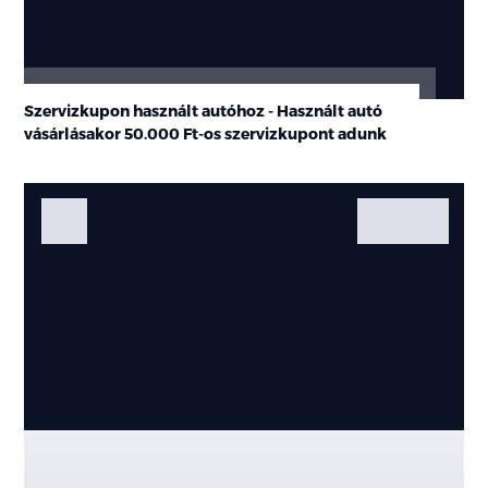
Szervizkupon használt autóhoz - Használt autó
vásárlásakor
50.000 Ft-os
szervizkupont adunk
Fotók
Galéria
Kiemelt