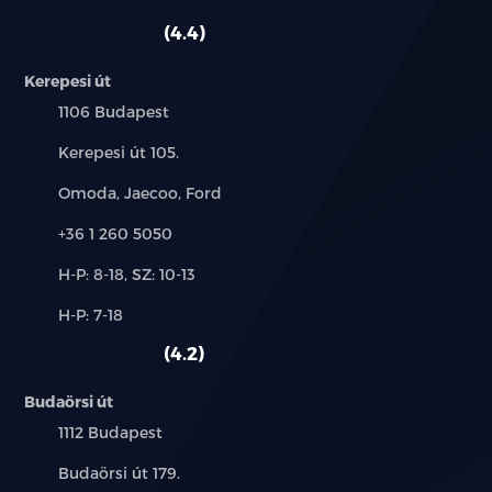
szerviz:
autó:
4.4
ködlámpa
Kerepesi út
könnyűfém felni
Település:
1106 Budapest
középső kartámasz
Cím:
Kerepesi út 105.
Márkák:
Omoda, Jaecoo, Ford
lemeztető
Telefon:
+36 1 260 5050
manuális (6 fokozatú) sebességváltó
Új-
H-P: 8-18, SZ: 10-13
multifunkciós kormánykerék
és
Alkatrész,
H-P: 7-18
használt
szerviz:
autó:
oldallégzsák
4.2
sávtartó rendszer
Budaörsi út
Település:
1112 Budapest
sávváltó asszisztens
Cím:
Budaörsi út 179.
sportfutómű