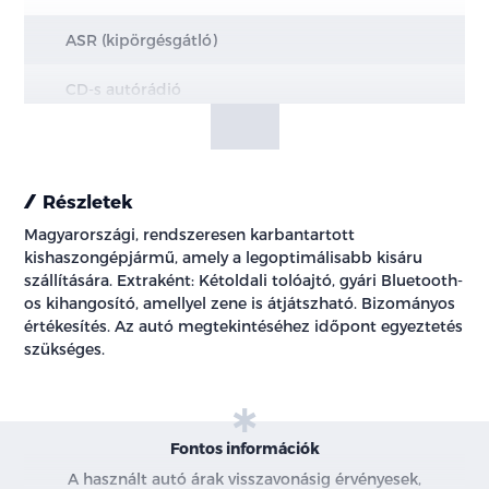
ASR (kipörgésgátló)
CD-s autórádió
centrálzár
elektromos ablak
Részletek
Magyarországi, rendszeresen karbantartott
elektromos tükör
kishaszongépjármű, amely a legoptimálisabb kisáru
szállítására. Extraként: Kétoldali tolóajtó, gyári Bluetooth-
fűthető ülés
os kihangosító, amellyel zene is átjátszható. Bizományos
értékesítés. Az autó megtekintéséhez időpont egyeztetés
manuális klíma
szükséges.
riasztó
szervokormány
Fontos információk
A használt autó árak visszavonásig érvényesek,
színezett üveg