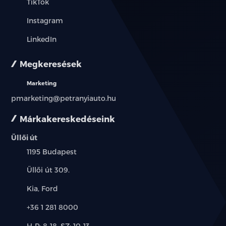
TikTok
Instagram
LinkedIn
Megkeresések
Marketing
pmarketing@petranyiauto.hu
Márkakereskedéseink
Üllői út
Település:
1195 Budapest
Cím:
Üllői út 309.
Márkák:
Kia, Ford
Telefon:
+36 1 281 8000
Új-
H-P: 8-18, SZ: 10-13