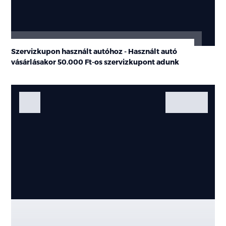
Szervizkupon használt autóhoz - Használt autó
vásárlásakor
50.000 Ft-os
szervizkupont adunk
Fotók
Galéria
Kiemelt