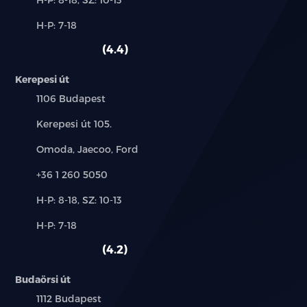
és
Alkatrész,
H-P: 7-18
használt
szerviz:
autó:
4.4
Kerepesi út
Település:
1106 Budapest
Cím:
Kerepesi út 105.
Márkák:
Omoda, Jaecoo, Ford
Telefon:
+36 1 260 5050
Új-
H-P: 8-18, SZ: 10-13
és
Alkatrész,
H-P: 7-18
használt
szerviz:
autó:
4.2
Budaörsi út
Település:
1112 Budapest