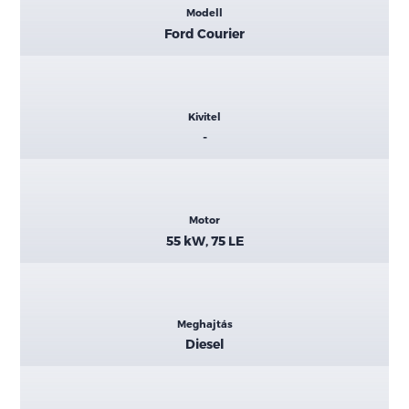
Modell
adatok
Ford Courier
Kivitel
-
Motor
55 kW, 75 LE
Meghajtás
Diesel