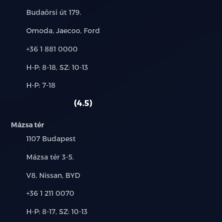
Cím:
Budaörsi út 179.
Márkák:
Omoda, Jaecoo, Ford
Telefon:
+36 1 881 0000
Új-
H-P: 8-18, SZ: 10-13
és
Alkatrész,
H-P: 7-18
használt
szerviz:
autó:
4.5
Mázsa tér
Település:
1107 Budapest
Cím:
Mázsa tér 3-5.
Márkák:
V8, Nissan, BYD
Telefon:
+36 1 211 0070
Új-
H-P: 8-17, SZ: 10-13
és