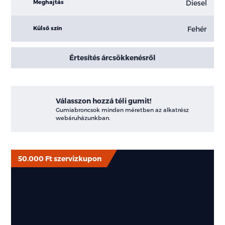
Diesel
Meghajtás
Fehér
Külső szín
Értesítés árcsökkenésről
Válasszon hozzá téli gumit!
Gumiabroncsok minden méretben az alkatrész
webáruházunkban.
50.000 Ft szervizkupon