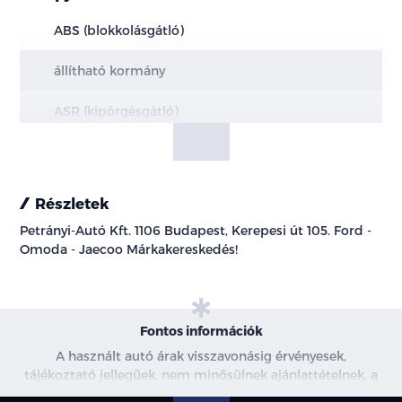
ABS (blokkolásgátló)
állítható kormány
ASR (kipörgésgátló)
bőr belső
centrálzár
Részletek
Petrányi-Autó Kft. 1106 Budapest, Kerepesi út 105. Ford -
csomag rögzítő
Omoda - Jaecoo Márkakereskedés!
digitális kétzónás klíma
elektromos ablak
Fontos információk
elektromos tükör
A használt autó árak visszavonásig érvényesek,
tájékoztató jellegűek, nem minősülnek ajánlattételnek, a
képek csak illusztrációk. További információkért kérjen
fedélzeti komputer