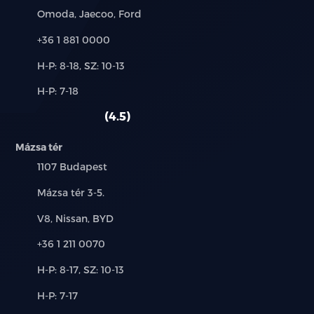
Márkák:
Omoda, Jaecoo, Ford
Telefon:
+36 1 881 0000
Új-
H-P: 8-18, SZ: 10-13
és
Alkatrész,
H-P: 7-18
használt
szerviz:
autó:
4.5
Mázsa tér
Település:
1107 Budapest
Cím:
Mázsa tér 3-5.
Márkák:
V8, Nissan, BYD
Telefon:
+36 1 211 0070
Új-
H-P: 8-17, SZ: 10-13
és
Alkatrész,
H-P: 7-17
használt
szerviz:
autó: