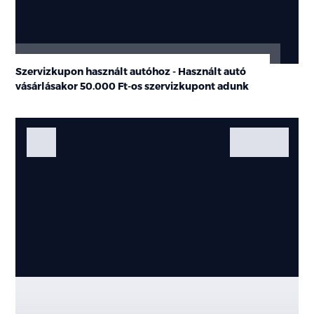
Szervizkupon használt autóhoz - Használt autó
vásárlásakor
50.000 Ft-os
szervizkupont adunk
Fotók
Galéria
Kiemelt