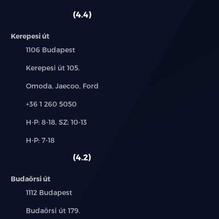
szerviz:
autó:
4.4
keveset futott
Kerepesi út
nem dohányzó
Település:
1106 Budapest
szervizkönyv
Cím:
Kerepesi út 105.
Márkák:
törzskönyv
Omoda, Jaecoo, Ford
Telefon:
+36 1 260 5050
20%-tól elvihető
Új-
H-P: 8-18, SZ: 10-13
és
Alkatrész,
H-P: 7-18
használt
szerviz:
autó:
4.2
Budaörsi út
Település:
1112 Budapest
Cím:
Budaörsi út 179.