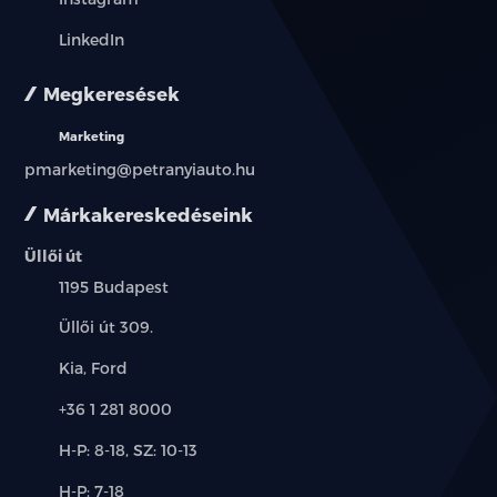
LinkedIn
térelválasztó
Megkeresések
tolatóradar
Marketing
utasoldali légzsák
pmarketing@petranyiauto.hu
ülésmagasság állítás
Márkakereskedéseink
vezetőoldali légzsák
Üllői út
Település:
1195 Budapest
vonóhorog
Cím:
Üllői út 309.
autóbeszámítás lehetséges
Márkák:
Kia, Ford
azonnal elvihető
Telefon:
+36 1 281 8000
első tulajdonostól
Új-
H-P: 8-18, SZ: 10-13
és
Alkatrész,
H-P: 7-18
garanciális
használt