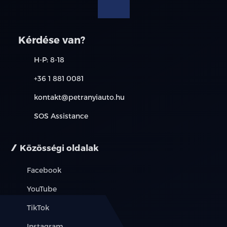
árajánlatot vagy vegye fel velünk a kapcsolatot.
fűthető tükör
Kérdése van?
fűthető ülés
H-P: 8-18
GPS (navigáció)
+36 1 881 0081
immobiliser
kontakt@petranyiauto.hu
ISOFIX rendszer
SOS Assistance
könnyűfém felni
Közösségi oldalak
riasztó
Facebook
szervokormány
YouTube
színezett üveg
TikTok
tempomat
Instagram