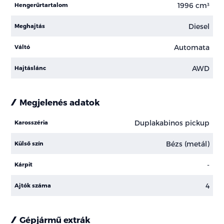
1996 cm³
Hengerűrtartalom
Diesel
Meghajtás
Automata
Váltó
AWD
Hajtáslánc
Megjelenés adatok
Duplakabinos pickup
Karosszéria
Bézs (metál)
Külső szín
-
Kárpit
4
Ajtók száma
Gépjármű extrák