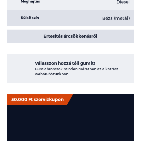
Diesel
Meghajtás
Bézs (metál)
Külső szín
Értesítés árcsökkenésről
Válasszon hozzá téli gumit!
Gumiabroncsok minden méretben az alkatrész
webáruházunkban.
50.000 Ft szervizkupon