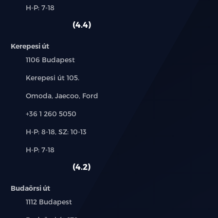
Alkatrész,
H-P: 7-18
használt
szerviz:
autó:
GPS (navigáció)
4.4
guminyomás-ellenőrző rendszer
Kerepesi út
Település:
1106 Budapest
hátsó fejtámlák
Cím:
Kerepesi út 105.
indításgátló (immobiliser)
Márkák:
Omoda, Jaecoo, Ford
ISOFIX rendszer
Telefon:
+36 1 260 5050
kanyarkövető fényszóró
Új-
H-P: 8-18, SZ: 10-13
és
Alkatrész,
H-P: 7-18
használt
kihangosító
szerviz:
autó:
4.2
könnyűfém felni
Budaörsi út
középső kartámasz
Település:
1112 Budapest
LED fényszóró