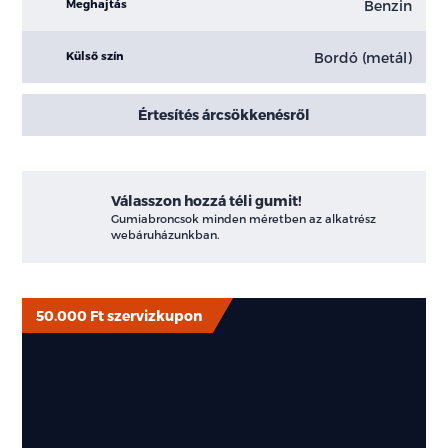
Benzin
Meghajtás
Bordó (metál)
Külső szín
Értesítés árcsökkenésről
Válasszon hozzá téli gumit!
Gumiabroncsok minden méretben az alkatrész
webáruházunkban.
50.000 Ft szervizkupon