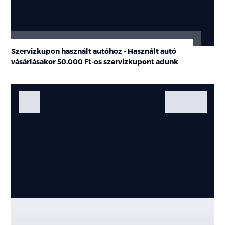
Szervizkupon használt autóhoz - Használt autó
vásárlásakor
50.000 Ft-os
szervizkupont adunk
Fotók
Galéria
Kiemelt