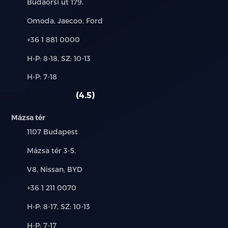
Cím:
Budaörsi út 179.
Márkák:
Omoda, Jaecoo, Ford
menetfény
Telefon:
+36 1 881 0000
MP3 lejátszás
Új-
H-P: 8-18, SZ: 10-13
és
multifunkciós kormánykerék
Alkatrész,
H-P: 7-18
használt
szerviz:
autó:
oldallégzsák
4.5
rádió
Mázsa tér
Település:
1107 Budapest
sávtartó rendszer
Cím:
Mázsa tér 3-5.
start-stop/motormegállító rendszer
Márkák:
V8, Nissan, BYD
szervokormány
Telefon:
+36 1 211 0070
színezett üveg
Új-
H-P: 8-17, SZ: 10-13
és
Alkatrész,
H-P: 7-17
használt