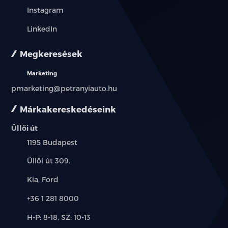
Instagram
elektromosan behajtható külső tükrök
LinkedIn
elektronikus rögzítőfék
Megkeresések
első-hátsó parkolóradar
Marketing
pmarketing@petranyiauto.hu
érintőkijelző
Márkakereskedéseink
esőszenzor
Üllői út
ESP (menetstabilizátor)
Település:
1195 Budapest
fedélzeti komputer
Cím:
Üllői út 309.
Márkák:
Kia, Ford
függönylégzsák
Telefon:
+36 1 281 8000
fűthető első ülés
Új-
H-P: 8-18, SZ: 10-13
fűthető tükör
és