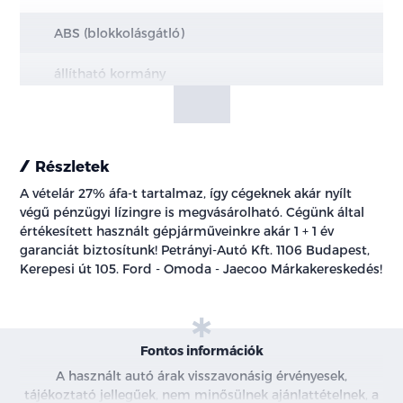
ABS (blokkolásgátló)
állítható kormány
Android Auto
Apple CarPlay
Részletek
A vételár 27% áfa-t tartalmaz, így cégeknek akár nyílt
ASR (kipörgésgátló)
végű pénzügyi lízingre is megvásárolható. Cégünk által
értékesített használt gépjárműveinkre akár 1 + 1 év
automata fényszórókapcsolás
garanciát biztosítunk! Petrányi-Autó Kft. 1106 Budapest,
Kerepesi út 105. Ford - Omoda - Jaecoo Márkakereskedés!
automata sebességváltó
automatikusan sötétedő belső tükör
Fontos információk
bekanyarodási segédfény
A használt autó árak visszavonásig érvényesek,
tájékoztató jellegűek, nem minősülnek ajánlattételnek, a
bluetooth-os kihangosító