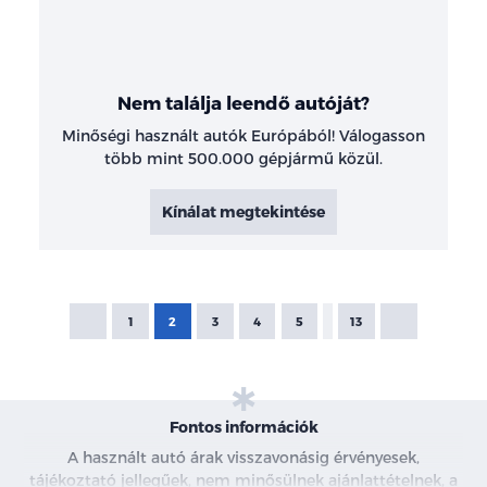
Nem találja leendő autóját?
Minőségi használt autók Európából! Válogasson
több mint 500.000 gépjármű közül.
Kínálat megtekintése
1
2
3
4
5
13
Fontos információk
A használt autó árak visszavonásig érvényesek,
tájékoztató jellegűek, nem minősülnek ajánlattételnek, a