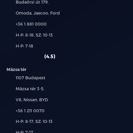
Cím:
Budaörsi út 179.
Márkák:
Omoda, Jaecoo, Ford
Telefon:
+36 1 881 0000
Új-
H-P: 8-18, SZ: 10-13
és
Alkatrész,
H-P: 7-18
használt
szerviz:
autó:
4.5
Mázsa tér
Település:
1107 Budapest
Cím:
Mázsa tér 3-5.
Márkák:
V8, Nissan, BYD
Telefon:
+36 1 211 0070
Új-
H-P: 8-17, SZ: 10-13
és
Alkatrész,
H-P: 7-17