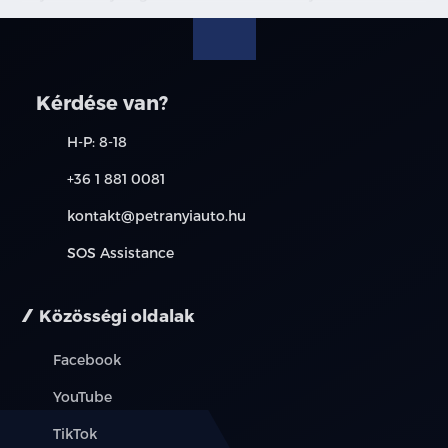
képek csak illusztrációk. További információkért kérjen
árajánlatot vagy vegye fel velünk a kapcsolatot.
Kérdése van?
H-P: 8-18
+36 1 881 0081
kontakt@petranyiauto.hu
SOS Assistance
Közösségi oldalak
Facebook
YouTube
TikTok