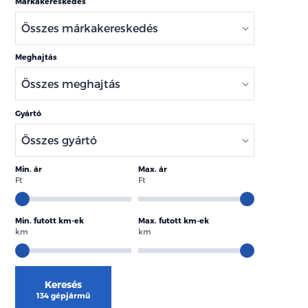
Márkakereskedés
Meghajtás
Gyártó
Min. ár
Max. ár
Ft
Ft
Min. futott km-ek
Max. futott km-ek
km
km
Keresés
134 gépjármű