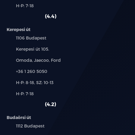
és
Alkatrész,
H-P: 7-18
használt
szerviz:
autó:
4.4
Kerepesi út
Település:
1106 Budapest
Cím:
Kerepesi út 105.
Márkák:
Omoda, Jaecoo, Ford
Telefon:
+36 1 260 5050
Új-
H-P: 8-18, SZ: 10-13
és
Alkatrész,
H-P: 7-18
használt
szerviz:
autó:
4.2
Budaörsi út
Település:
1112 Budapest