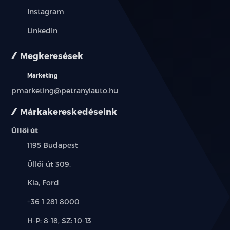
Instagram
LinkedIn
Megkeresések
Marketing
pmarketing@petranyiauto.hu
Márkakereskedéseink
Üllői út
Település:
1195 Budapest
Cím:
Üllői út 309.
Márkák:
Kia, Ford
Telefon:
+36 1 281 8000
Új-
H-P: 8-18, SZ: 10-13