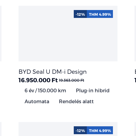
-12%
THM 4.99%
BYD Seal U DM-i Design
16.950.000 Ft
19.363.000 Ft
6 év / 150.000 km
Plug-in hibrid
Automata
Rendelés alatt
-12%
THM 4.99%