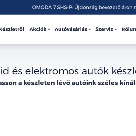
OMODA 7 SHS-P: Újdonság bevezető áron mo
Készletről
Akciók
Autóvásárlás
Szerviz
Rólu
id és elektromos autók készl
asson a
készleten lévő
autóink széles kínál