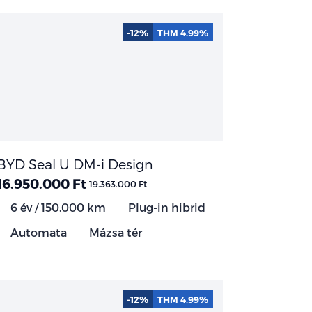
-12%
THM 4.99%
BYD Seal U DM-i Design
16.950.000 Ft
19.363.000 Ft
6 év / 150.000 km
Plug-in hibrid
Automata
Mázsa tér
-12%
THM 4.99%