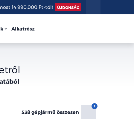
st 14.990.000 Ft-tól!
ÚJDONSÁG
nk
Alkatrész
etről
atából
538 gépjármű összesen