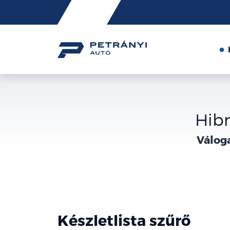
Friss
hírek
Hibr
Válog
Készletlista szűrő