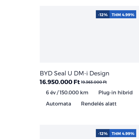
-12%
THM 4.99%
BYD Seal U DM-i Design
16.950.000 Ft
19.363.000 Ft
6 év / 150.000 km
Plug-in hibrid
Automata
Rendelés alatt
-12%
THM 4.99%