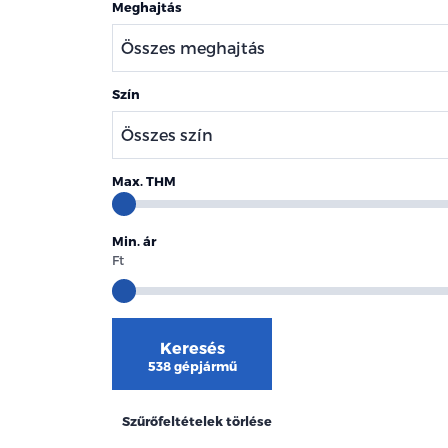
Meghajtás
Szín
Max. THM
Min. ár
Ft
Keresés
538 gépjármű
Szűrőfeltételek törlése