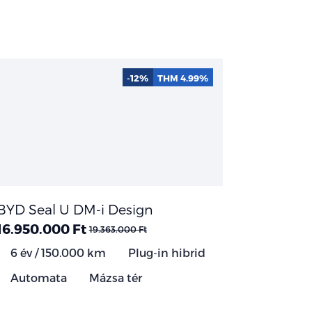
-12%
THM 4.99%
BYD Seal U DM-i Design
16.950.000 Ft
19.363.000 Ft
6 év / 150.000 km
Plug-in hibrid
Automata
Mázsa tér