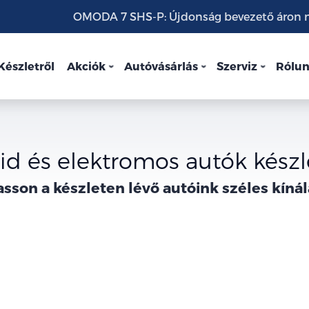
OMODA 7 SHS-P: Újdonság bevezető áron mo
Készletről
Akciók
Autóvásárlás
Szerviz
Rólu
id és elektromos autók készl
asson a
készleten lévő
autóink széles kínál