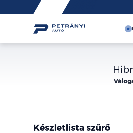
Friss
hírek
Hibr
Válog
Készletlista szűrő