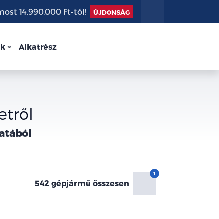
st 14.990.000 Ft-tól!
ÚJDONSÁG
nk
Alkatrész
etről
atából
542 gépjármű összesen