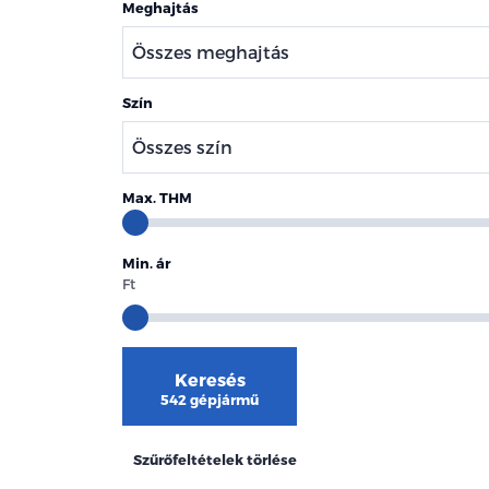
Meghajtás
Szín
Max. THM
Min. ár
Ft
Keresés
542 gépjármű
Szűrőfeltételek törlése