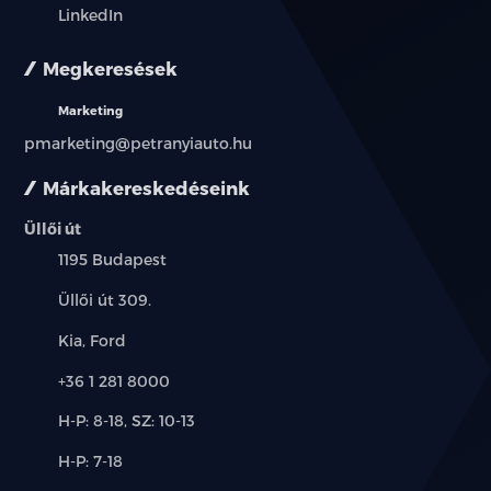
LinkedIn
Megkeresések
Marketing
pmarketing@petranyiauto.hu
Márkakereskedéseink
Üllői út
Település:
1195 Budapest
Cím:
Üllői út 309.
Márkák:
Kia, Ford
Telefon:
+36 1 281 8000
Új-
H-P: 8-18, SZ: 10-13
és
Alkatrész,
H-P: 7-18
használt
szerviz:
autó: