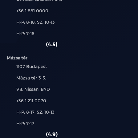
Telefon:
+36 1 881 0000
Új-
H-P: 8-18, SZ: 10-13
és
Alkatrész,
H-P: 7-18
használt
szerviz:
autó:
4.5
Mázsa tér
Település:
1107 Budapest
Cím:
Mázsa tér 3-5.
Márkák:
V8, Nissan, BYD
Telefon:
+36 1 211 0070
Új-
H-P: 8-17, SZ: 10-13
és
Alkatrész,
H-P: 7-17
használt
szerviz:
autó:
4.9