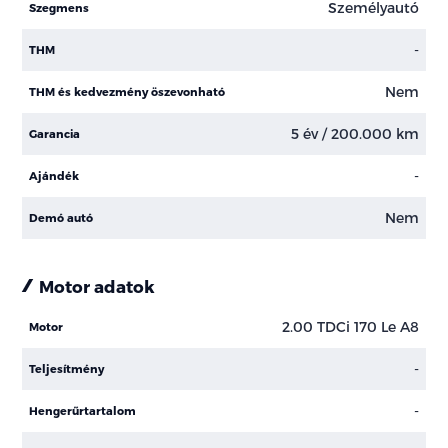
Személyautó
Szegmens
-
THM
Nem
THM és kedvezmény öszevonható
5 év / 200.000 km
Garancia
-
Ajándék
Nem
Demó autó
Motor adatok
2.00 TDCi 170 Le A8
Motor
-
Teljesítmény
-
Hengerűrtartalom