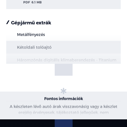
PDF
6.1 MB
Gépjármű extrák
Metálfényezés
Kétoldali tolóajtó
Háromzónás digitális klímaberendezés - Titanium
Nyitható bal- és jobboldai ablakok a második
üléssornál
Vez. tám. r. #6
Fontos információk
Duplak. Van
A készleten lévő autó árak visszavonásig vagy a készlet
erejéig érvényesek, tájékoztató jellegűek, nem
Kombi M1 Trend
minősülnek ajánlattételnek, a képek csak illusztrációk. A
beszállítás alatt álló gépjárművek ára változhat. További