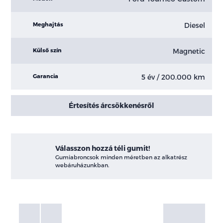
Diesel
Meghajtás
Magnetic
Külső szín
5 év / 200.000 km
Garancia
Értesítés árcsökkenésről
Válasszon hozzá téli gumit!
Gumiabroncsok minden méretben az alkatrész
webáruházunkban.
Fotók
Galéria