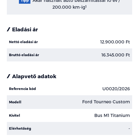
Akár használt autó beszámítással 10 év /
Tipp
200.000 km-ig
1
Eladási ár
12.900.000 Ft
Nettó eladási ár
16.345.000 Ft
Bruttó eladási ár
Alapvető adatok
U0020/2026
Referencia kód
Ford Tourneo Custom
Modell
Bus M1 Titanium
Kivitel
-
Elérhetőség