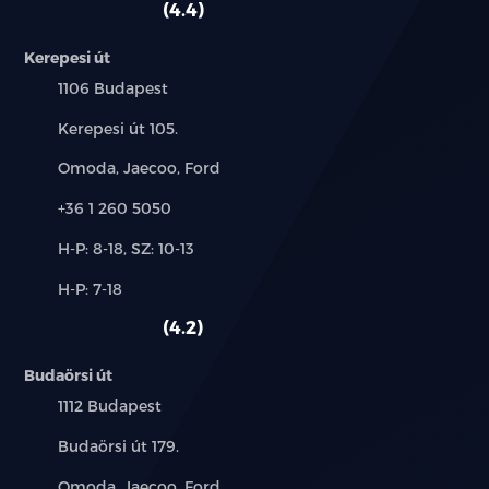
4.4
Kerepesi út
Település:
1106 Budapest
Cím:
Kerepesi út 105.
Márkák:
Omoda, Jaecoo, Ford
Telefon:
+36 1 260 5050
Új-
H-P: 8-18, SZ: 10-13
és
Alkatrész,
H-P: 7-18
használt
szerviz:
autó:
4.2
Budaörsi út
Település:
1112 Budapest
Cím:
Budaörsi út 179.
Márkák:
Omoda, Jaecoo, Ford