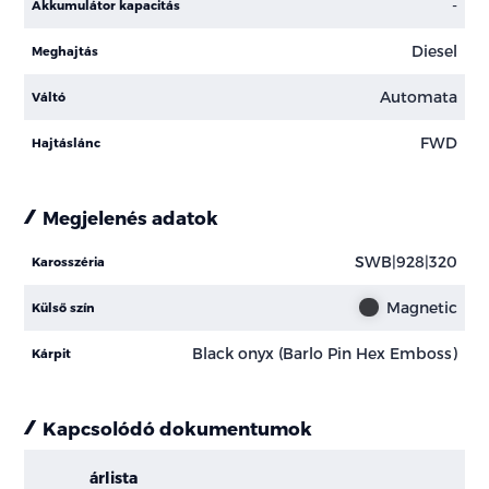
-
Akkumulátor kapacitás
Diesel
Meghajtás
Automata
Váltó
FWD
Hajtáslánc
Megjelenés adatok
SWB|928|320
Karosszéria
Magnetic
Külső szín
Black onyx (Barlo Pin Hex Emboss)
Kárpit
Kapcsolódó dokumentumok
árlista