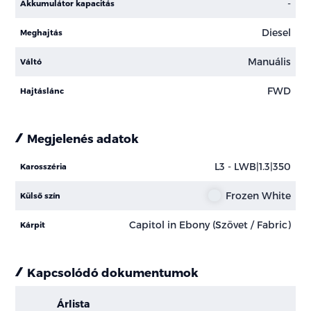
-
Akkumulátor kapacitás
Diesel
Meghajtás
Manuális
Váltó
FWD
Hajtáslánc
Megjelenés adatok
L3 - LWB|1.3|350
Karosszéria
Frozen White
Külső szín
Capitol in Ebony (Szövet / Fabric)
Kárpit
Kapcsolódó dokumentumok
Árlista