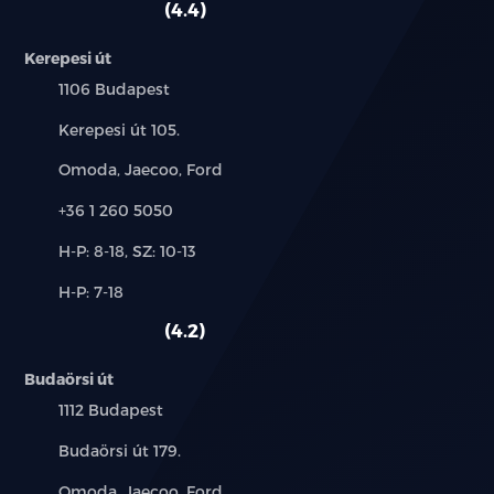
4.4
Kerepesi út
Település:
1106 Budapest
Cím:
Kerepesi út 105.
Márkák:
Omoda, Jaecoo, Ford
Telefon:
+36 1 260 5050
Új-
H-P: 8-18, SZ: 10-13
és
Alkatrész,
H-P: 7-18
használt
szerviz:
autó:
4.2
Budaörsi út
Település:
1112 Budapest
Cím:
Budaörsi út 179.
Márkák:
Omoda, Jaecoo, Ford