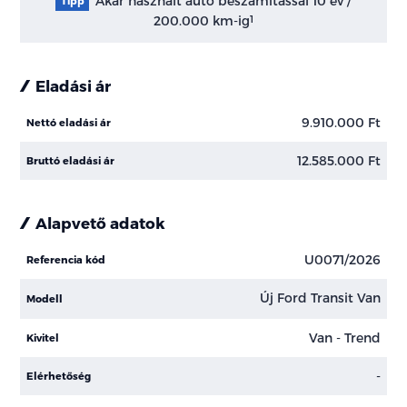
Akár használt autó beszámítással 10 év /
Tipp
200.000 km-ig
1
Eladási ár
9.910.000 Ft
Nettó eladási ár
12.585.000 Ft
Bruttó eladási ár
Alapvető adatok
U0071/2026
Referencia kód
Új Ford Transit Van
Modell
Van - Trend
Kivitel
-
Elérhetőség