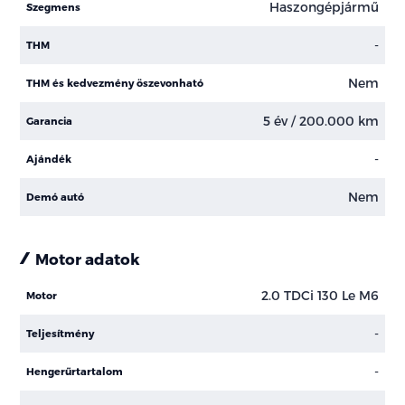
Haszongépjármű
Szegmens
-
THM
Nem
THM és kedvezmény öszevonható
5 év / 200.000 km
Garancia
-
Ajándék
Nem
Demó autó
Motor adatok
2.0 TDCi 130 Le M6
Motor
-
Teljesítmény
-
Hengerűrtartalom