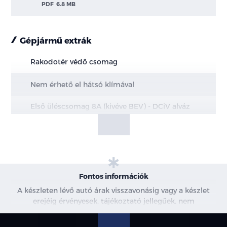
PDF
6.8 MB
Gépjármű extrák
Rakodotér védő csomag
Nem érhető el hátsó klímával
Első üléscsomag 8A (kivéve BEV) - DCiV alváz
esetén kivéve 350EL
Ebony szín
Pótkerék (tartalmaz szerszámkészletet)
Fontos információk
Magastető
A készleten lévő autó árak visszavonásig vagy a készlet
erejéig érvényesek, tájékoztató jellegűek, nem
DCiV Trend és Bus M2 Trend/Limited-en L4 esetén
minősülnek ajánlattételnek, a képek csak illusztrációk. A
széria
beszállítás alatt álló gépjárművek ára változhat. További