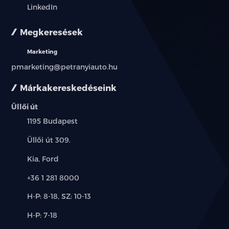
LinkedIn
Megkeresések
Marketing
pmarketing@petranyiauto.hu
Márkakereskedéseink
Üllői út
Település:
1195 Budapest
Cím:
Üllői út 309.
Márkák:
Kia, Ford
Telefon:
+36 1 281 8000
Új-
H-P: 8-18, SZ: 10-13
és
Alkatrész,
H-P: 7-18
használt
szerviz:
autó: