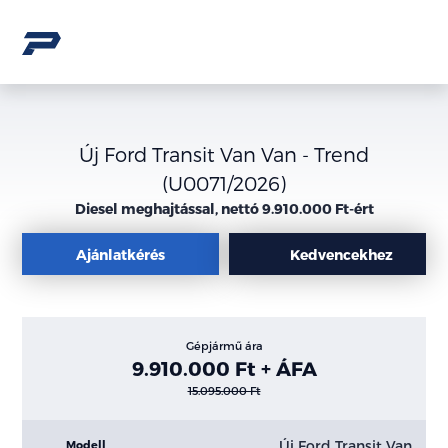
Új Ford Transit Van Van - Trend
(U0071/2026)
Diesel meghajtással, nettó 9.910.000 Ft-ért
Ajánlatkérés
Kedvencekhez
Gépjármű ára
9.910.000 Ft + ÁFA
15.095.000 Ft
Új Ford Transit Van
Modell