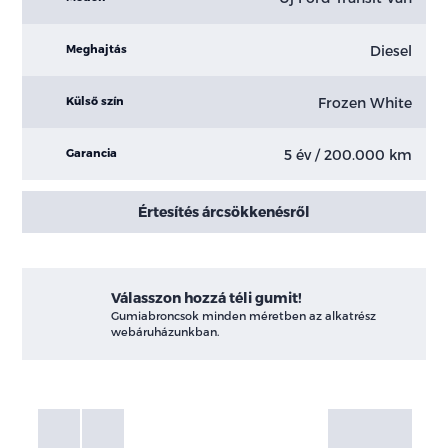
Diesel
Meghajtás
Frozen White
Külső szín
5 év / 200.000 km
Garancia
Értesítés árcsökkenésről
Válasszon hozzá téli gumit!
Gumiabroncsok minden méretben az alkatrész
webáruházunkban.
Fotók
Galéria