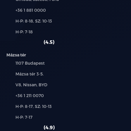
Telefon:
+36 1 881 0000
Új-
H-P: 8-18, SZ: 10-13
és
Alkatrész,
H-P: 7-18
használt
szerviz:
autó:
4.5
Mázsa tér
Település:
1107 Budapest
Cím:
Mázsa tér 3-5.
Márkák:
V8, Nissan, BYD
Telefon:
+36 1 211 0070
Új-
H-P: 8-17, SZ: 10-13
és
Alkatrész,
H-P: 7-17
használt
szerviz:
autó:
4.9