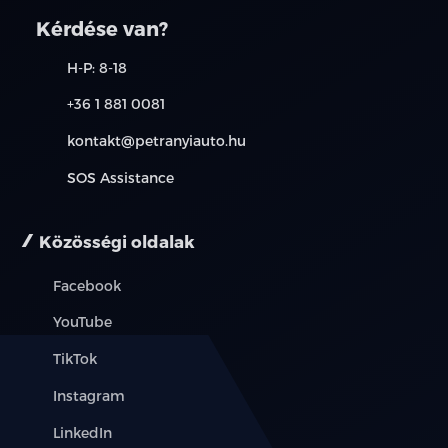
kapcsolatot. A használt autó beszámítás részleteiről,
kérjük, érdeklődjön munkatársainknál. A meghirdetett
Kérdése van?
induló THM tájékoztató jellegű, nem minden modellre
érvényes, a részletekről érdeklődjön a munkatársainknál.
H-P: 8-18
+36 1 881 0081
kontakt@petranyiauto.hu
SOS Assistance
Közösségi oldalak
Facebook
YouTube
TikTok
Instagram
LinkedIn