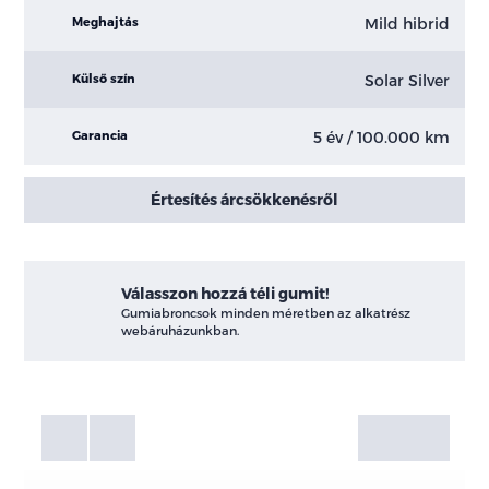
Mild hibrid
Meghajtás
Solar Silver
Külső szín
5 év / 100.000 km
Garancia
Értesítés árcsökkenésről
Válasszon hozzá téli gumit!
Gumiabroncsok minden méretben az alkatrész
webáruházunkban.
Fotók
Galéria