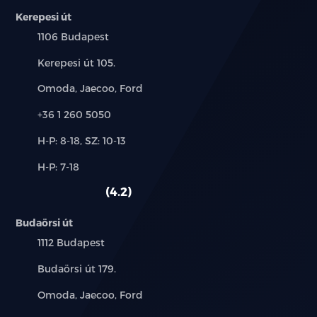
Kerepesi út
Település:
1106 Budapest
Cím:
Kerepesi út 105.
Márkák:
Omoda, Jaecoo, Ford
Telefon:
+36 1 260 5050
Új-
H-P: 8-18, SZ: 10-13
és
Alkatrész,
H-P: 7-18
használt
szerviz:
autó:
4.2
Budaörsi út
Település:
1112 Budapest
Cím:
Budaörsi út 179.
Márkák:
Omoda, Jaecoo, Ford