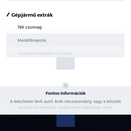
Gépjármű extrák
Téli csomag
Metálfényezés
Vezetési kényelem csomag
Fontos információk
A készleten lévő autó árak visszavonásig vagy a készlet
erejéig érvényesek, tájékoztató jellegűek, nem
minősülnek ajánlattételnek, a képek csak illusztrációk. A
beszállítás alatt álló gépjárművek ára változhat. További
információkért kérjen árajánlatot vagy vegye fel velünk a