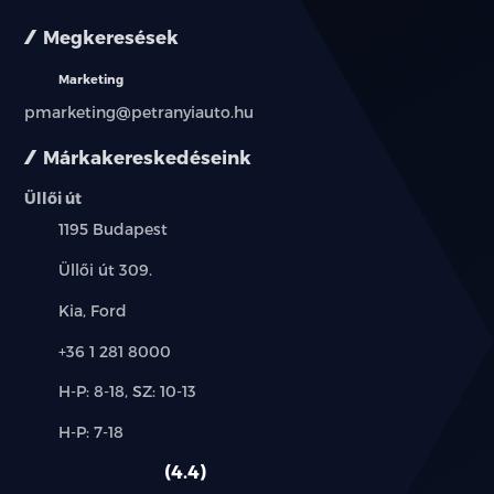
Megkeresések
Marketing
pmarketing@petranyiauto.hu
Márkakereskedéseink
Üllői út
Település:
1195 Budapest
Cím:
Üllői út 309.
Márkák:
Kia, Ford
Telefon:
+36 1 281 8000
Új-
H-P: 8-18, SZ: 10-13
és
Alkatrész,
H-P: 7-18
használt
szerviz:
autó:
4.4