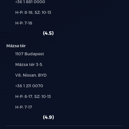
Telefon:
+36 1 881 0000
Új-
H-P: 8-18, SZ: 10-13
és
Alkatrész,
H-P: 7-18
használt
szerviz:
autó:
4.5
Mázsa tér
Település:
1107 Budapest
Cím:
Mázsa tér 3-5.
Márkák:
V8, Nissan, BYD
Telefon:
+36 1 211 0070
Új-
H-P: 8-17, SZ: 10-13
és
Alkatrész,
H-P: 7-17
használt
szerviz:
autó:
4.9