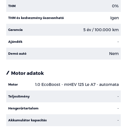
0%
THM
Igen
THM és kedvezmény öszevonható
5 év / 100.000 km
Garancia
-
Ajándék
Nem
Demó autó
Motor adatok
1.0 EcoBoost - mHEV 125 Le A7 - automata
Motor
-
Teljesítmény
-
Hengerűrtartalom
-
Akkumulátor kapacitás