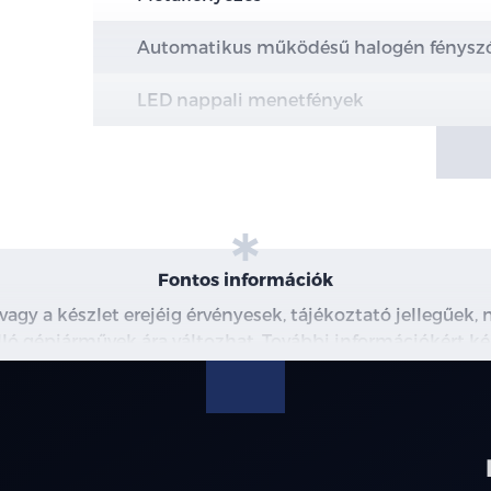
Automatikus működésű halogén fénysz
LED nappali menetfények
Hazakísérő fény (a fényszórók késleltetv
Intelligens távolsági fényszóró vezérlés 
LED hátsó lámpák
Fontos információk
Hátsó ködlámpák
 vagy a készlet erejéig érvényesek, tájékoztató jellegűek
 álló gépjárművek ára változhat. További információkért ké
16" könnyűfém keréktárcsa
észleteiről, kérjük, érdeklődjön munkatársainknál. A me
modellre érvényes, a részletekről érdeklődjön a munka
Elektromosan állítható és behajtható, f
Esőérzékelős első szélvédő