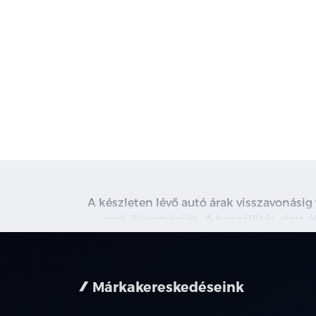
A készleten lévő autó árak visszavonásig
csak illusztrációk. A beszállítás alatt
kapcsolatot. A használt autó beszámítás r
nem minden 
Márkakereskedéseink