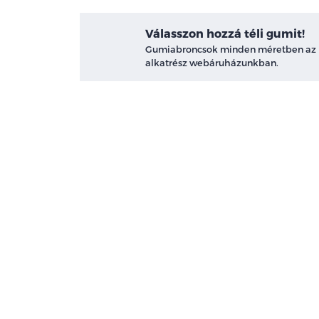
Válasszon hozzá téli gumit!
Gumiabroncsok minden méretben az
alkatrész webáruházunkban.