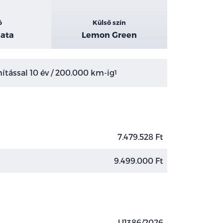
ó
Külső szín
ata
Lemon Green
tással 10 év / 200.000 km-ig
1
7.479.528 Ft
9.499.000 Ft
U1386/2026