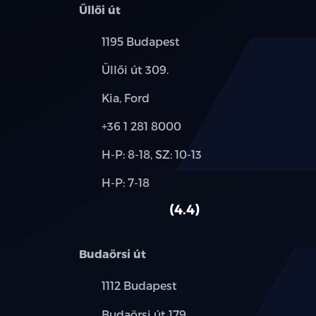
Üllői út
Település:
1195 Budapest
Cím:
Üllői út 309.
Márkák:
Kia, Ford
Telefon:
+36 1 281 8000
Új-
H-P: 8-18, SZ: 10-13
és
Alkatrész,
H-P: 7-18
használt
szerviz:
autó:
4.4
Budaörsi út
Település:
1112 Budapest
Cím:
Budaörsi út 179.