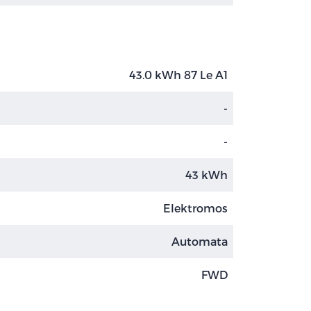
43.0 kWh 87 Le A1
-
-
43 kWh
Elektromos
Automata
FWD