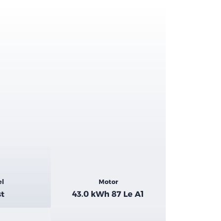
el
Motor
st
43.0 kWh 87 Le A1