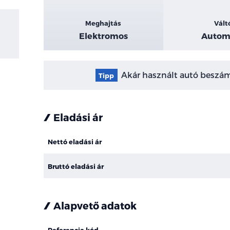
Meghajtás
Vált
Elektromos
Autom
Akár használt autó beszámí
Tipp
Eladási ár
Nettó eladási ár
Bruttó eladási ár
Alapvető adatok
Referencia kód