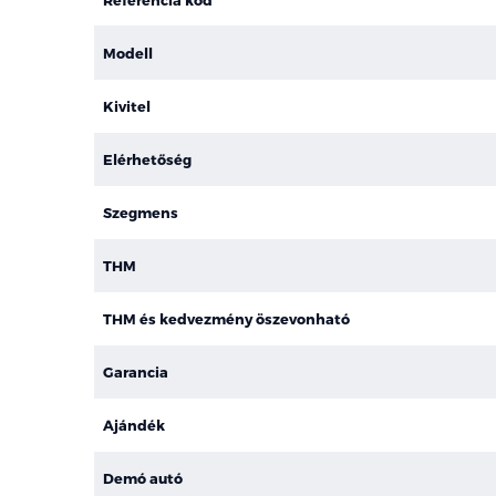
Modell
Kivitel
Elérhetőség
Szegmens
THM
THM és kedvezmény öszevonható
Garancia
Ajándék
Demó autó