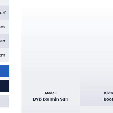
urf
mos
een
 km
Kiemelt
Modell
Kivit
adatok
BYD Dolphin Surf
Boo