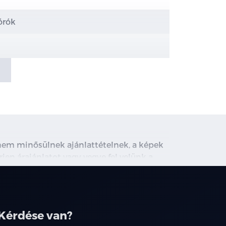
órók
e kapcsolnak ki)
(IHBC)
, nem minősülnek ajánlattételnek, a képek
rjen árajánlatot vagy vegye fel velünk a
ghirdetett induló THM tájékoztató jellegű,
társainknál.
űthető külső tükrök
Kérdése van?