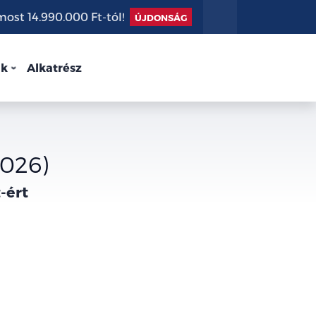
st 14.990.000 Ft-tól!
ÚJDONSÁG
nk
Alkatrész
2026)
-ért