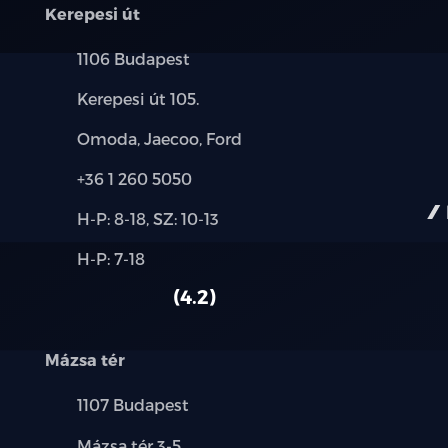
Kerepesi út
Lesötétitett hátsó szélvédő
Település:
1106 Budapest
Vegán bőr kormányborítás, multifunkci
Cím:
Kerepesi út 105.
4 üléses kialakítás
Márkák:
Omoda, Jaecoo, Ford
Vegán bőr ülések
Telefon:
+36 1 260 5050
Új-
6 irányban elektromosan állítható vezet
H-P: 8-18, SZ: 10-13
és
Alkatrész,
H-P: 7-18
használt
4 irányban elektromosan állítható első u
szerviz:
autó:
4.2
50:50 arányban osztott, ledönthető háts
Mázsa tér
Szőnyeg garnitúra, szövet
Település:
1107 Budapest
Első középső konzol pohártartókkal
Cím:
Mázsa tér 3-5.