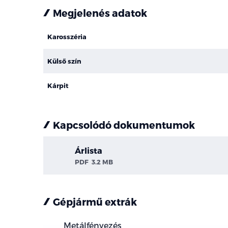
Megjelenés adatok
Karosszéria
Külső szín
Kárpit
Kapcsolódó dokumentumok
Árlista
PDF
3.2 MB
Gépjármű extrák
Metálfényezés