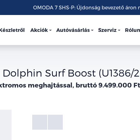
OMODA 7 SHS-P: Újdonság bevezető áron mo
Készletről
Akciók
Autóvásárlás
Szerviz
Rólu
Dolphin Surf Boost (U1386/
ktromos meghajtással, bruttó 9.499.000 Ft
Fotók
Galéria