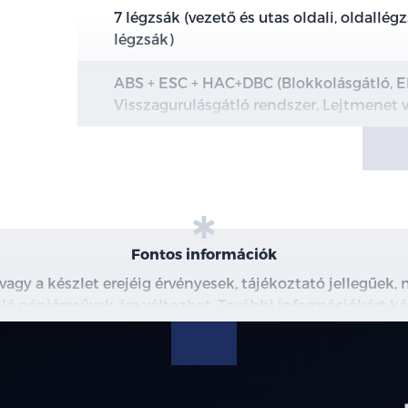
7 légzsák (vezető és utas oldali, oldallé
légzsák)
ABS + ESC + HAC+DBC (Blokkolásgátló, E
Visszagurulásgátló rendszer, Lejtmenet v
e-Call vészhelyzeti segélyhívó rendszer
DAW (Vezetői aktivitást monitorozó ren
TPMS (Abroncsnyomás-ellenőrző rendsz
Fontos információk
FCA (Ráfutásosütközés-elkerülő támogat
 vagy a készlet erejéig érvényesek, tájékoztató jellegűek
 álló gépjárművek ára változhat. További információkért ké
MCB (Másodlagosütközés-elkerülő asszi
észleteiről, kérjük, érdeklődjön munkatársainknál. A me
modellre érvényes, a részletekről érdeklődjön a munka
ISLA (Intelligens sebességkorlátozást kij