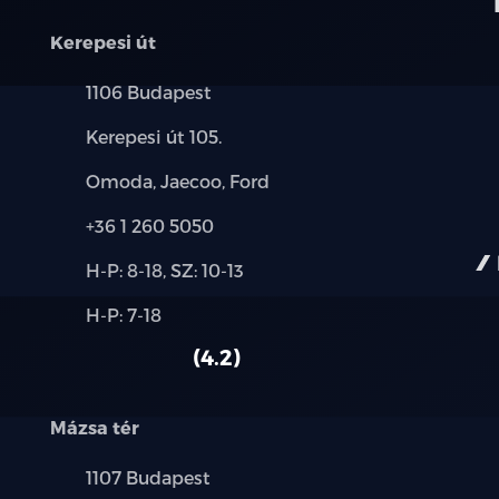
LKA (Sávtartó rasszisztens)
Kerepesi út
LFA (Sávkövető rendszer)
Település:
1106 Budapest
SCC (Adaptív tempomat, Stop&Go funkció
Cím:
Kerepesi út 105.
HDA (Autópályán vezetést támogató ass
Márkák:
Omoda, Jaecoo, Ford
Hátsó utasra figyelmeztető rendszer
Telefon:
+36 1 260 5050
Új-
ISOFIX rögzítési pontok
H-P: 8-18, SZ: 10-13
és
Alkatrész,
H-P: 7-18
használt
LED hátsólámpa
szerviz:
autó:
4.2
LED nappali menetfény
Mázsa tér
Full LED fényszóró (MFR)
Település:
1107 Budapest
Automatikus világításkapcsoló