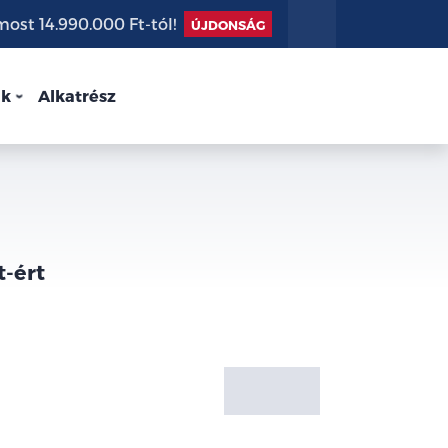
st 14.990.000 Ft-tól!
ÚJDONSÁG
nk
Alkatrész
t-ért