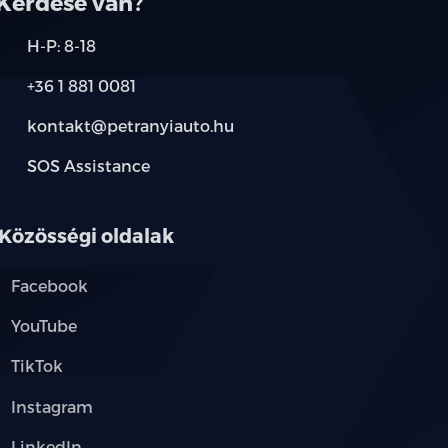
Kérdése van?
H-P: 8-18
+36 1 881 0081
val és sebességhatárolóval)
kontakt@petranyiauto.hu
zisztens)
SOS Assistance
Közösségi oldalak
Facebook
YouTube
TikTok
Instagram
LinkedIn