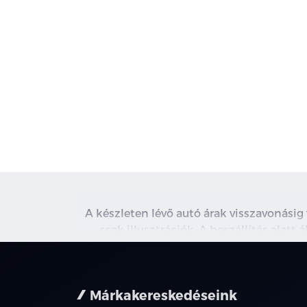
A készleten lévő autó árak visszavonásig
csak illusztrációk. A beszállítás alatt
kapcsolatot. A használt autó beszámítás r
nem minden 
Márkakereskedéseink