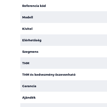
Referencia kód
Modell
Kivitel
Elérhetőség
Szegmens
THM
THM és kedvezmény öszevonható
Garancia
Ajándék