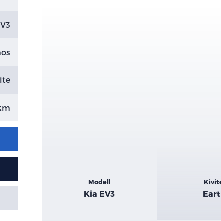
EV3
mos
ite
 km
Kiemelt
Modell
Kivit
adatok
Kia EV3
Ear