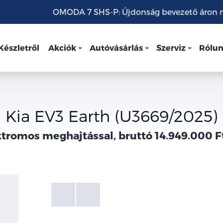
OMODA 7 SHS-P: Újdonság bevezető áron mo
Készletről
Akciók
Autóvásárlás
Szerviz
Rólu
Kia EV3 Earth (U3669/2025)
tromos meghajtással, bruttó 14.949.000 F
Fotók
Galéria