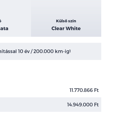
ó
Külső szín
ata
Clear White
tással 10 év / 200.000 km-ig
1
11.770.866 Ft
14.949.000 Ft