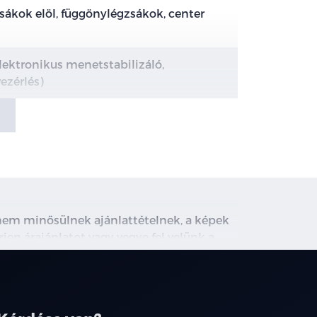
gzsákok elöl, függönylégzsákok, center
lektronikus menetstabilizáló,
ezérlés)
dszer, kormány mögötti szenzorral)
er)
ás -autók, gyalogosok, kerékpárosok)
, nem minősülnek ajánlattételnek, a képek
rjen árajánlatot vagy vegye fel velünk a
sztens)
ghirdetett induló THM tájékoztató jellegű,
társainknál.
elző rendszer)