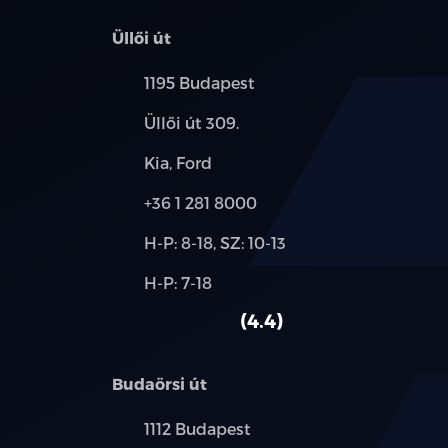
Üllői út
Település:
1195 Budapest
Cím:
Üllői út 309.
Márkák:
Kia, Ford
Telefon:
+36 1 281 8000
Új-
H-P: 8-18, SZ: 10-13
és
Alkatrész,
H-P: 7-18
használt
szerviz:
autó:
4.4
Budaörsi út
Település:
1112 Budapest