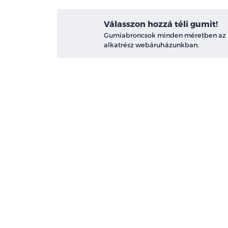
Válasszon hozzá téli gumit!
Gumiabroncsok minden méretben az
alkatrész webáruházunkban.