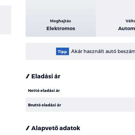
Meghajtás
Vált
Elektromos
Autom
Akár használt autó beszámí
Tipp
Eladási ár
Nettó eladási ár
Bruttó eladási ár
Alapvető adatok