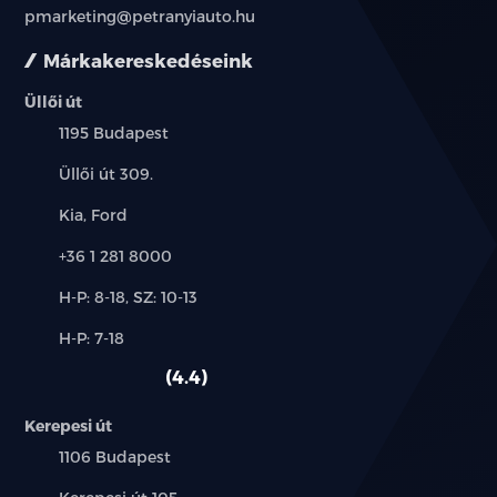
pmarketing@petranyiauto.hu
érdeklődjön a munkatársainknál.
Márkakereskedéseink
Üllői út
Település:
1195 Budapest
Cím:
Üllői út 309.
Márkák:
Kia, Ford
Telefon:
+36 1 281 8000
Új-
H-P: 8-18, SZ: 10-13
és
Alkatrész,
H-P: 7-18
használt
szerviz:
autó:
4.4
Kerepesi út
Település:
1106 Budapest
Cím: