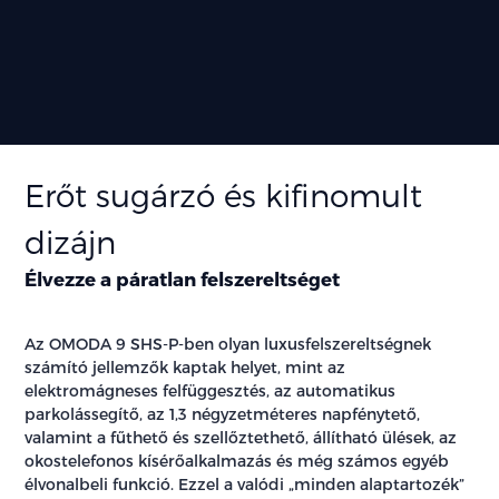
Erőt sugárzó és kifinomult
dizájn
Élvezze a páratlan felszereltséget
Az OMODA 9 SHS-P-ben olyan luxusfelszereltségnek
számító jellemzők kaptak helyet, mint az
elektromágneses felfüggesztés, az automatikus
parkolássegítő, az 1,3 négyzetméteres napfénytető,
valamint a fűthető és szellőztethető, állítható ülések, az
okostelefonos kísérőalkalmazás és még számos egyéb
élvonalbeli funkció. Ezzel a valódi „minden alaptartozék”