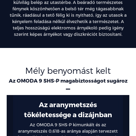
külvilág belép az utastérbe. A beáradó természetes
fénynek köszönhetően a belső tér még tágasabbnak
tűnik, ráadásul a tető félig ki is nyitható, így az utasok a
kényelem feladása nélkül élvezhetik a természetet. A
teljes hosszúságú elektromos árnyékoló pedig igény
szerint képes árnyékot vagy diszkréciót biztosítani.
Mély benyomást kelt
Az OMODA 9 SHS-P magabiztosságot sugároz
Az aranymetszés
tökéletessége a dizájnban
Az OMODA 9 SHS-P kimunkált és az
aranymetszés 0,618-as aránya alapján tervezett