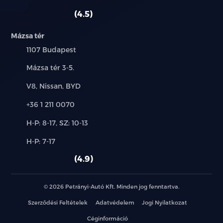
szerviz:
autó:
4.5
Mázsa tér
Település:
1107 Budapest
Cím:
Mázsa tér 3-5.
Márkák:
V8, Nissan, BYD
Telefon:
+36 1 211 0070
Új-
H-P: 8-17, SZ: 10-13
és
Alkatrész,
H-P: 7-17
használt
szerviz:
autó:
4.9
© 2026 Petrányi-Autó Kft. Minden jog fenntartva.
Szerződési Feltételek
Adatvédelem
Jogi Nyilatkozat
Céginformáció