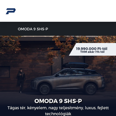
OMODA 9 SHS-P
19.990.000 Ft-tól
THM akár 1%-tól
OMODA 9 SHS-P
Tágas tér, kényelem, nagy teljesítmény, luxus, fejlett
technológiák