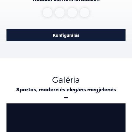
Rinocérosz
Hamu
Gyémánt
Gyöngyház
szürke
szürke
fekete
fehér
Matt
Konfigurálás
Galéria
Sportos, modern és elegáns megjelenés