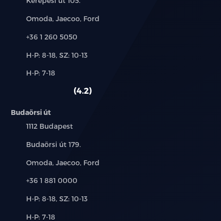
Kerepesi út 105.
Márkák:
Omoda, Jaecoo, Ford
Telefon:
+36 1 260 5050
Új-
H-P: 8-18, SZ: 10-13
és
Alkatrész,
H-P: 7-18
használt
szerviz:
autó:
4.2
Budaörsi út
Település:
1112 Budapest
Cím:
Budaörsi út 179.
Márkák:
Omoda, Jaecoo, Ford
Telefon:
+36 1 881 0000
Új-
H-P: 8-18, SZ: 10-13
és
Alkatrész,
H-P: 7-18
használt