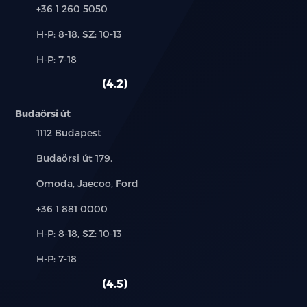
Telefon:
+36 1 260 5050
Új-
H-P: 8-18, SZ: 10-13
és
Alkatrész,
H-P: 7-18
használt
szerviz:
autó:
4.2
Budaörsi út
Település:
1112 Budapest
Cím:
Budaörsi út 179.
Márkák:
Omoda, Jaecoo, Ford
Telefon:
+36 1 881 0000
Új-
H-P: 8-18, SZ: 10-13
és
Alkatrész,
H-P: 7-18
használt
szerviz:
autó:
4.5