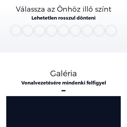
Válassza az Önhöz illő színt
Lehetetlen rosszul dönteni
Diamond
Granite
Billet
Patriot
Hydro
Delmonico
Flame
Bright
Ivory
Black
Crystal
Silver
Blue
Blue
Red
Red
White
White
Galéria
Vonalvezetésére mindenki felfigyel