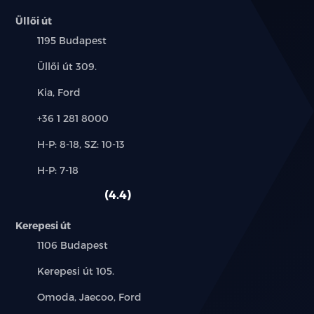
Üllői út
Település:
1195 Budapest
Cím:
Üllői út 309.
Márkák:
Kia, Ford
Telefon:
+36 1 281 8000
Új-
H-P: 8-18, SZ: 10-13
és
Alkatrész,
H-P: 7-18
használt
szerviz:
autó:
4.4
Kerepesi út
Település:
1106 Budapest
Cím:
Kerepesi út 105.
Márkák:
Omoda, Jaecoo, Ford