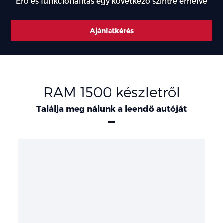
Erő és funkcionalitás egy következő szintre emelve
Ajánlatkérés
RAM 1500 készletről
Találja meg nálunk a leendő autóját