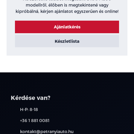
modellről, élőben is megtekintené vagy
kipróbálná, kérjen ajánlatot egyszerűen és online!
Ajánlatkérés
Készletlista
Kérdése van?
H-P: 8-18
+36 1 881 0081
kontakt@petranyiauto.hu