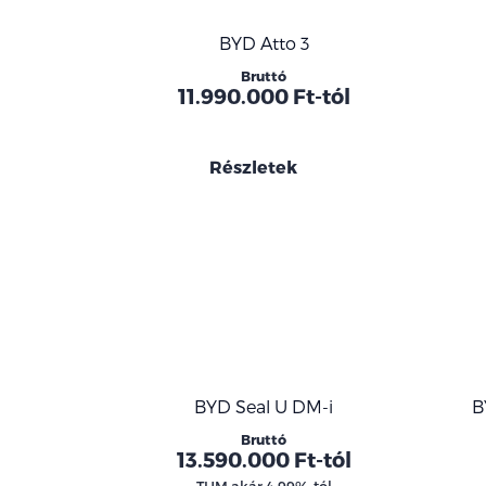
BYD Atto 3
Bruttó
11.990.000 Ft-tól
Részletek
BYD Seal U DM-i
B
Bruttó
13.590.000 Ft-tól
THM akár 4.99%-tól