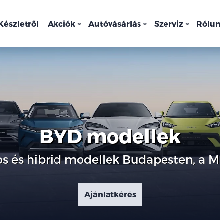
Készletről
Akciók
Autóvásárlás
Szerviz
Rólu
BYD modellek
s és hibrid modellek Budapesten, a M
Ajánlatkérés