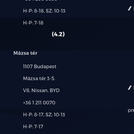
Új-
H-P: 8-18, SZ: 10-13
és
Alkatrész,
H-P: 7-18
használt
szerviz:
autó:
4.2
Mázsa tér
Település:
1107 Budapest
Cím:
Mázsa tér 3-5.
Márkák:
V8, Nissan, BYD
Telefon:
+36 1 211 0070
pm
Új-
H-P: 8-17, SZ: 10-13
és
Alkatrész,
H-P: 7-17
használt
szerviz: