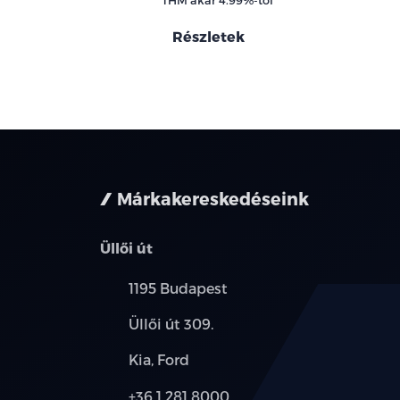
Részletek
Márkakereskedéseink
Üllői út
Település:
1195 Budapest
Cím:
Üllői út 309.
Márkák:
Kia, Ford
Telefon:
+36 1 281 8000