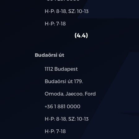
Új-
H-P: 8-18, SZ: 10-13
és
Alkatrész,
H-P: 7-18
használt
szerviz:
autó:
4.4
Budaörsi út
Település:
1112 Budapest
Cím:
Budaörsi út 179.
Márkák:
Omoda, Jaecoo, Ford
Telefon:
+36 1 881 0000
Új-
H-P: 8-18, SZ: 10-13
és
Alkatrész,
H-P: 7-18
használt
szerviz: