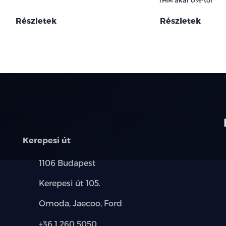
Részletek
Részletek
Kerepesi út
Település:
1106 Budapest
Cím:
Kerepesi út 105.
Márkák:
Omoda, Jaecoo, Ford
Telefon:
+36 1 260 5050