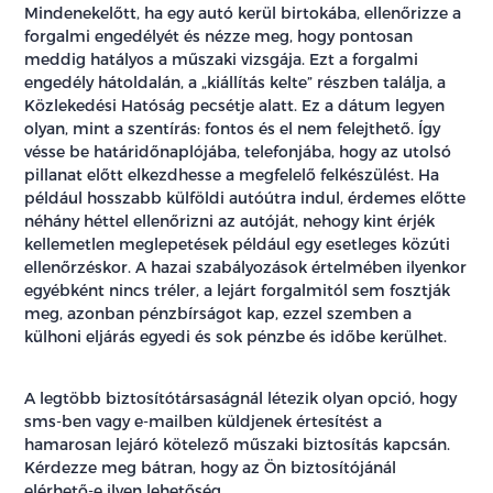
Mindenekelőtt, ha egy autó kerül birtokába, ellenőrizze a
forgalmi engedélyét és nézze meg, hogy pontosan
meddig hatályos a műszaki vizsgája. Ezt a forgalmi
engedély hátoldalán, a „kiállítás kelte” részben találja, a
Közlekedési Hatóság pecsétje alatt. Ez a dátum legyen
olyan, mint a szentírás: fontos és el nem felejthető. Így
vésse be határidőnaplójába, telefonjába, hogy az utolsó
pillanat előtt elkezdhesse a megfelelő felkészülést. Ha
például hosszabb külföldi autóútra indul, érdemes előtte
néhány héttel ellenőrizni az autóját, nehogy kint érjék
kellemetlen meglepetések például egy esetleges közúti
ellenőrzéskor. A hazai szabályozások értelmében ilyenkor
egyébként nincs tréler, a lejárt forgalmitól sem fosztják
meg, azonban pénzbírságot kap, ezzel szemben a
külhoni eljárás egyedi és sok pénzbe és időbe kerülhet.
A legtöbb biztosítótársaságnál létezik olyan opció, hogy
sms-ben vagy e-mailben küldjenek értesítést a
hamarosan lejáró kötelező műszaki biztosítás kapcsán.
Kérdezze meg bátran, hogy az Ön biztosítójánál
elérhető-e ilyen lehetőség.