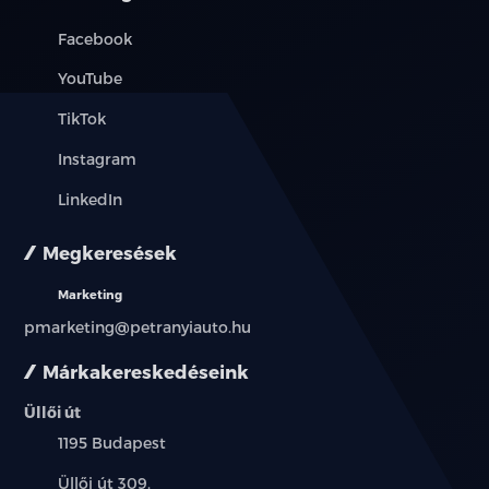
Facebook
YouTube
TikTok
Instagram
LinkedIn
Megkeresések
Marketing
pmarketing@petranyiauto.hu
Márkakereskedéseink
Üllői út
Település:
1195 Budapest
Cím:
Üllői út 309.