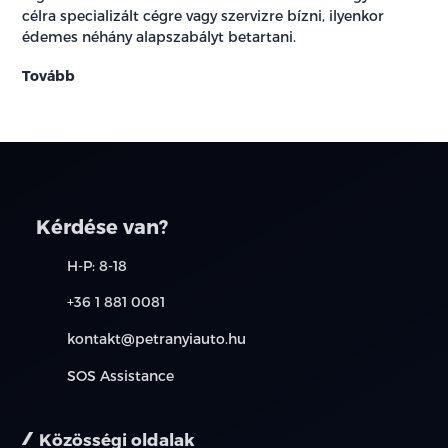
célra specializált cégre vagy szervizre bízni, ilyenkor
édemes néhány alapszabályt betartani.
Tovább
Kérdése van?
H-P: 8-18
+36 1 881 0081
kontakt@petranyiauto.hu
SOS Assistance
Közösségi oldalak