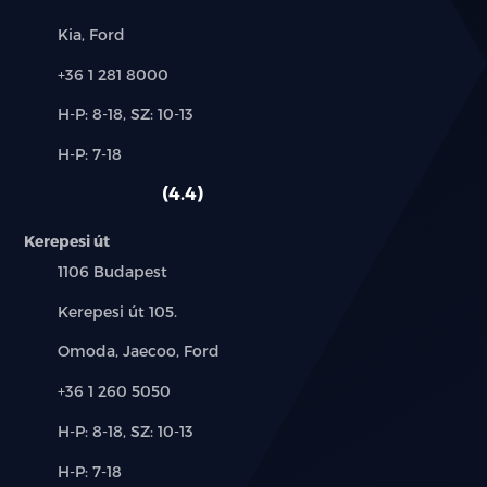
Márkák:
Kia, Ford
Telefon:
+36 1 281 8000
Új-
H-P: 8-18, SZ: 10-13
és
Alkatrész,
H-P: 7-18
használt
szerviz:
autó:
4.4
Kerepesi út
Település:
1106 Budapest
Cím:
Kerepesi út 105.
Márkák:
Omoda, Jaecoo, Ford
Telefon:
+36 1 260 5050
Új-
H-P: 8-18, SZ: 10-13
és
Alkatrész,
H-P: 7-18
használt