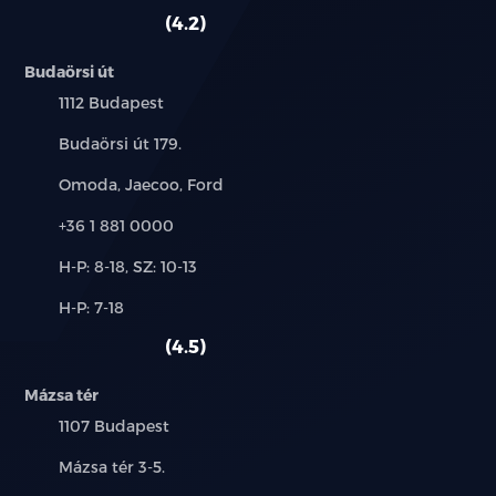
szerviz:
autó:
4.2
Budaörsi út
Település:
1112 Budapest
Cím:
Budaörsi út 179.
Márkák:
Omoda, Jaecoo, Ford
Telefon:
+36 1 881 0000
Új-
H-P: 8-18, SZ: 10-13
és
Alkatrész,
H-P: 7-18
használt
szerviz:
autó:
4.5
Mázsa tér
Település:
1107 Budapest
Cím:
Mázsa tér 3-5.