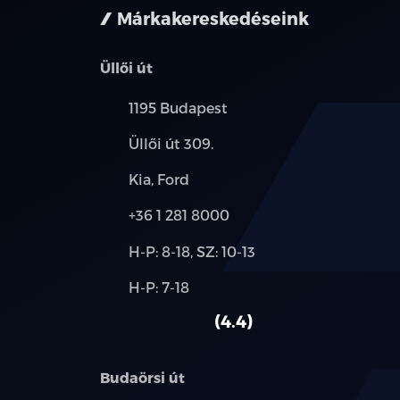
Márkakereskedéseink
Üllői út
Település:
1195 Budapest
Cím:
Üllői út 309.
Márkák:
Kia, Ford
Telefon:
+36 1 281 8000
Új-
H-P: 8-18, SZ: 10-13
és
Alkatrész,
H-P: 7-18
használt
szerviz:
autó:
4.4
Budaörsi út