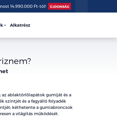
st 14.990.000 Ft-tól!
ÚJDONSÁG
nk
Alkatrész
riznem?
het
; az ablaktörlőlapátok gumiját és a
k szintjét és a fagyálló folyadék
intjét; kéthetente a gumiabroncsok
esen a világítás működését.