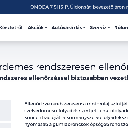
OMODA 7 SHS-P: Újdonság bevezető áron mo
Készletről
Akciók
Autóvásárlás
Szerviz
Rólu
érdemes rendszeresen ellenő
ndszeres ellenőrzéssel biztosabban vezet
Ellenőrizze rendszeresen: a motorolaj szintjét
szélvédőmosó-folyadék szintjét; a hűtőfolyadé
koncentrációját; a kormányszervó folyadéksz
nyomását; a gumiabroncsok épségét; rendszer