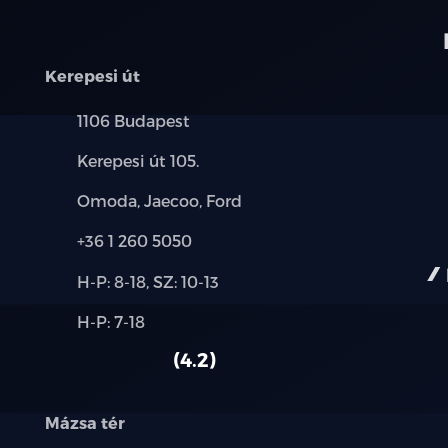
Kerepesi út
Település:
1106 Budapest
Cím:
Kerepesi út 105.
Márkák:
Omoda, Jaecoo, Ford
Telefon:
+36 1 260 5050
Új-
H-P: 8-18, SZ: 10-13
és
Alkatrész,
H-P: 7-18
használt
szerviz:
autó:
4.2
Mázsa tér