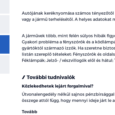
Autójának keréknyomása számos tényezőtől f
vagy a jármű terhelésétől. A helyes adatokat 
A járművek több, mint felén súlyos hibák figy
Gyakori probléma a fényszórók és a ködlámpák
gyártóktól származó izzók. Ha szeretne biztos
listán szereplő tételeket: Fényszórók és olda
Féklámpák; Jelző- / vészvillogók elől és hátul
További tudnivalók
Közlekedhetek lejárt forgalmival?
Útvonalengedély nélkül sajnos pénzbírsággal 
összege attól függ, hogy mennyi ideje járt le 
Tovább