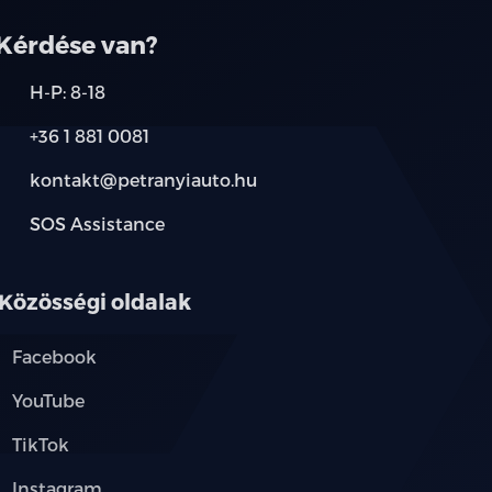
Kérdése van?
H-P: 8-18
+36 1 881 0081
kontakt@petranyiauto.hu
SOS Assistance
Közösségi oldalak
Facebook
YouTube
TikTok
Instagram