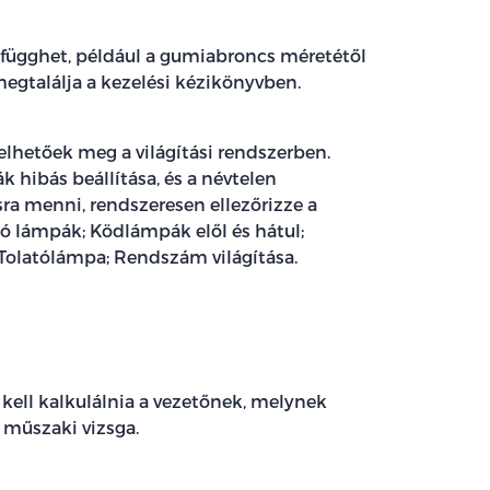
ügghet, például a gumiabroncs méretétől
megtalálja a kezelési kézikönyvben.
elhetőek meg a világítási rendszerben.
 hibás beállítása, és a névtelen
ra menni, rendszeresen ellezőrizze a
lsó lámpák; Ködlámpák elől és hátul;
; Tolatólámpa; Rendszám világítása.
kell kalkulálnia a vezetőnek, melynek
a műszaki vizsga.