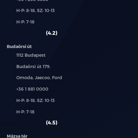
Új-
H-P: 8-18, SZ: 10-13
és
Alkatrész,
H-P: 7-18
használt
szerviz:
autó:
4.2
Budaörsi út
Település:
1112 Budapest
Cím:
Budaörsi út 179.
Márkák:
Omoda, Jaecoo, Ford
Telefon:
+36 1 881 0000
Új-
H-P: 8-18, SZ: 10-13
és
Alkatrész,
H-P: 7-18
használt
szerviz:
autó:
4.5
Mázsa tér