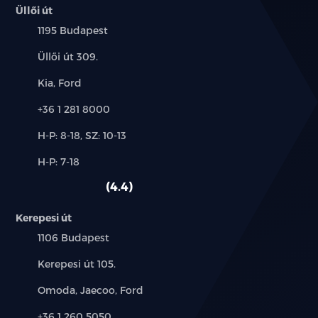
Üllői út
Település:
1195 Budapest
Cím:
Üllői út 309.
Márkák:
Kia, Ford
Telefon:
+36 1 281 8000
Új-
H-P: 8-18, SZ: 10-13
és
Alkatrész,
H-P: 7-18
használt
szerviz:
autó:
4.4
Kerepesi út
Település:
1106 Budapest
Cím:
Kerepesi út 105.
Márkák:
Omoda, Jaecoo, Ford
Telefon:
+36 1 260 5050