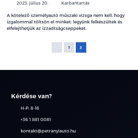
2023. július 20.
Karbantartás
A kötelező személyautó műszaki vizsga nem kell, hogy
izgalommal töltsön el minket: legyünk felkészültek és
elfelejthetjük az izzadtságcseppeket.
1
2
Kérdése van?
H-P: 8-18
+36 1 881 0081
kontakt@petranyiauto.hu