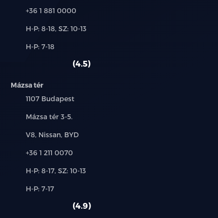
Telefon:
+36 1 881 0000
Új-
H-P: 8-18, SZ: 10-13
és
Alkatrész,
H-P: 7-18
használt
szerviz:
autó:
4.5
Mázsa tér
Település:
1107 Budapest
Cím:
Mázsa tér 3-5.
Márkák:
V8, Nissan, BYD
Telefon:
+36 1 211 0070
Új-
H-P: 8-17, SZ: 10-13
és
Alkatrész,
H-P: 7-17
használt
szerviz:
autó:
4.9