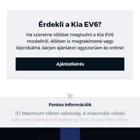
Érdekli a Kia EV6?
Ha szeretne többet megtudni a Kia EV6
modellről, élőben is megtekintené vagy
kipróbálná, kérjen ajánlatot egyszerűen és online!
Ajánlatkérés
Fontos információk
[1] Maximum töltési sebesség: A maximális töltési
sebesség elérése érdekében az EV6-ot egy 800 voltos
elektromos jármű töltővel kell tölteni, amely legalább 210
kW áramot szolgáltat. A további 15 percen belüli valós
hatótávolság különböző tényezőktől függ, beleértve az