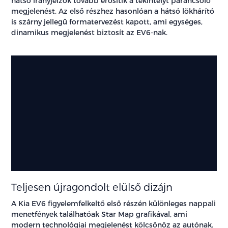
hátsó irányjelzők tovább erősítik a tekintélyt parancsoló
megjelenést. Az első részhez hasonlóan a hátsó lökhárító
is szárny jellegű formatervezést kapott, ami egységes,
dinamikus megjelenést biztosít az EV6-nak.
Teljesen újragondolt elülső dizájn
A Kia EV6 figyelemfelkeltő első részén különleges nappali
menetfények találhatóak Star Map grafikával, ami
modern technológiai megjelenést kölcsönöz az autónak.