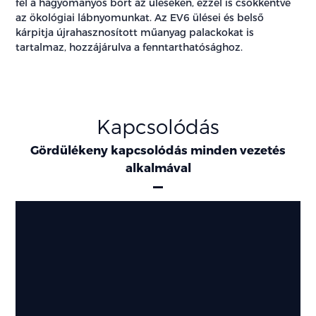
fel a hagyományos bőrt az üléseken, ezzel is csökkentve
az ökológiai lábnyomunkat. Az EV6 ülései és belső
kárpitja újrahasznosított műanyag palackokat is
tartalmaz, hozzájárulva a fenntarthatósághoz.
Kapcsolódás
Gördülékeny kapcsolódás minden vezetés
alkalmával