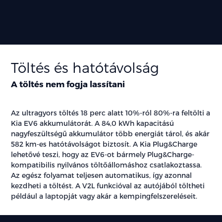
Töltés és hatótávolság
A töltés nem fogja lassítani
Az ultragyors töltés 18 perc alatt 10%-ról 80%-ra feltölti a
Kia EV6 akkumulátorát. A 84,0 kWh kapacitású
nagyfeszültségű akkumulátor több energiát tárol, és akár
582 km-es hatótávolságot biztosít. A Kia Plug&Charge
lehetővé teszi, hogy az EV6-ot bármely Plug&Charge-
kompatibilis nyilvános töltőállomáshoz csatlakoztassa.
Az egész folyamat teljesen automatikus, így azonnal
kezdheti a töltést. A V2L funkcióval az autójából töltheti
például a laptopját vagy akár a kempingfelszereléseit.