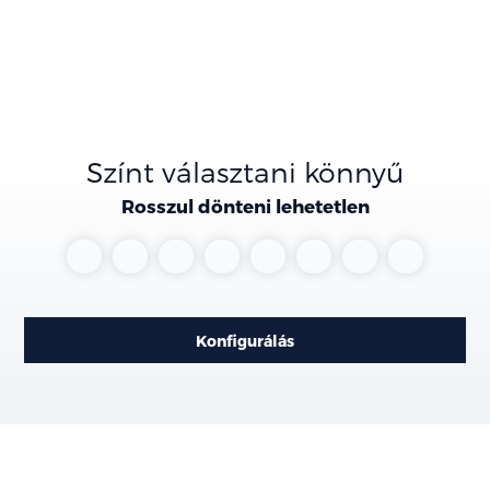
Színt választani könnyű
Rosszul dönteni lehetetlen
Aurora
Glacier
Interstellar
Ivory
Runway
Snow
Wolf
Yacht
Black
Grey
Silver
Red
White
Grey
Blue
Matt
Pearl
Konfigurálás