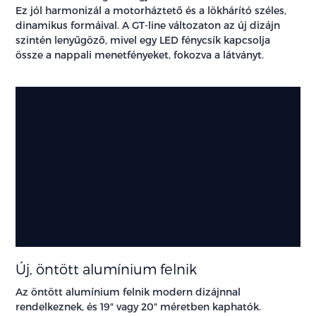
Ez jól harmonizál a motorháztető és a lökhárító széles,
dinamikus formáival. A GT-line változaton az új dizájn
szintén lenyűgöző, mivel egy LED fénycsík kapcsolja
össze a nappali menetfényeket, fokozva a látványt.
Új, öntött alumínium felnik
Az öntött alumínium felnik modern dizájnnal
rendelkeznek, és 19" vagy 20" méretben kaphatók.