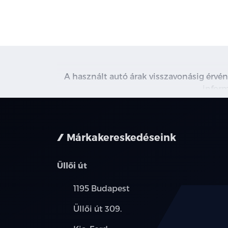
A használt autó árak visszavonásig érvén
inform
Márkakereskedéseink
Üllői út
Település:
1195 Budapest
Cím:
Üllői út 309.