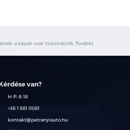
lnek, a képek csak illusztrációk. További
olatot.
Kérdése van?
H-P: 8-18
+36 1 881 0081
kontakt@petranyiauto.hu