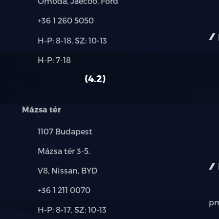
Márkák:
Omoda, Jaecoo, Ford
Telefon:
+36 1 260 5050
Új-
H-P: 8-18, SZ: 10-13
és
Alkatrész,
H-P: 7-18
használt
szerviz:
autó:
4.2
Mázsa tér
Település:
1107 Budapest
Cím:
Mázsa tér 3-5.
Márkák:
V8, Nissan, BYD
Telefon:
+36 1 211 0070
pm
Új-
H-P: 8-17, SZ: 10-13