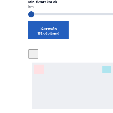
Min. futott km-ek
km
Keresés
132 gépjármű