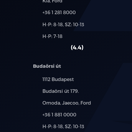
Márkák:
Kia, Ford
Telefon:
+36 1 281 8000
Új-
H-P: 8-18, SZ: 10-13
és
Alkatrész,
H-P: 7-18
használt
szerviz:
autó:
4.4
Budaörsi út
Település:
1112 Budapest
Cím:
Budaörsi út 179.
Márkák:
Omoda, Jaecoo, Ford
Telefon:
+36 1 881 0000
Új-
H-P: 8-18, SZ: 10-13