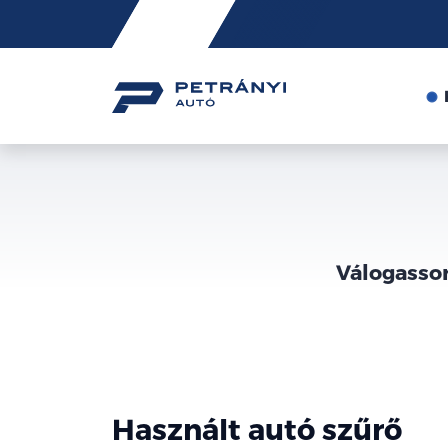
Friss
hírek
Válogasson
Használt autó szűrő