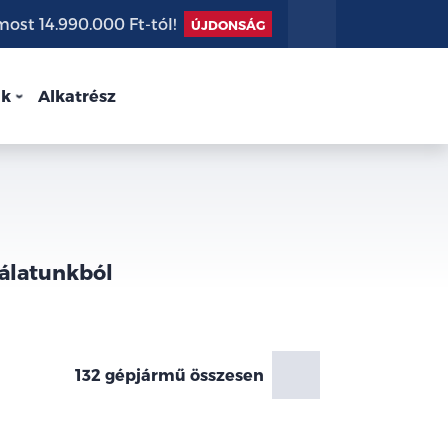
st 14.990.000 Ft-tól!
ÚJDONSÁG
nk
Alkatrész
nálatunkból
132 gépjármű összesen