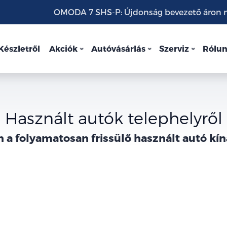
OMODA 7 SHS-P: Újdonság bevezető áron mo
Készletről
Akciók
Autóvásárlás
Szerviz
Rólu
Használt autók telephelyről
 a folyamatosan frissülő használt autó kí