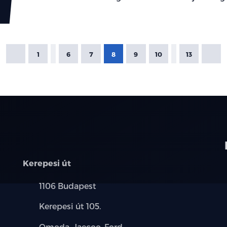
1
6
7
8
9
10
13
Kerepesi út
Település:
1106 Budapest
Cím:
Kerepesi út 105.
Márkák:
Omoda, Jaecoo, Ford