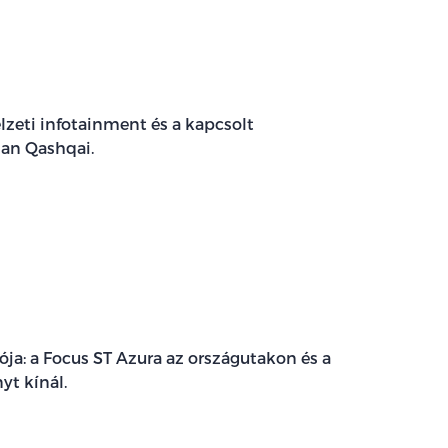
élzeti infotainment és a kapcsolt
san Qashqai.
ója: a Focus ST Azura az országutakon és a
yt kínál.