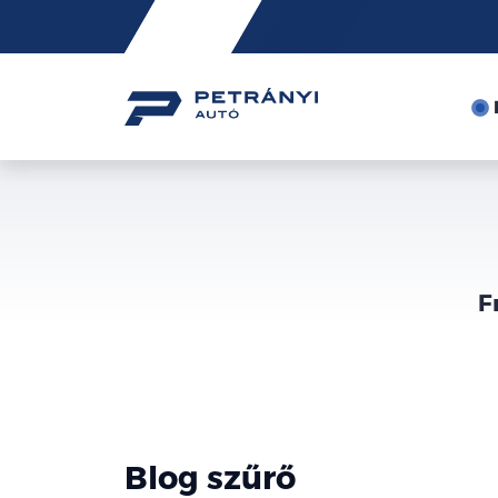
Friss
hírek
F
Blog szűrő