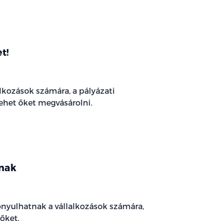
t!
alkozások számára, a pályázati
ehet őket megvásárolni.
knak
onyulhatnak a vállalkozások számára,
őket.