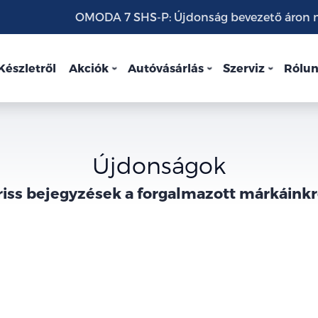
OMODA 7 SHS-P: Újdonság bevezető áron mo
Készletről
Akciók
Autóvásárlás
Szerviz
Rólu
Újdonságok
riss bejegyzések a forgalmazott márkáinkr