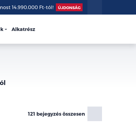
st 14.990.000 Ft-tól!
ÚJDONSÁG
nk
Alkatrész
ól
121 bejegyzés összesen