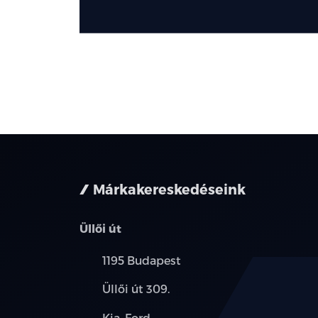
Márkakereskedéseink
Üllői út
Település:
1195 Budapest
Cím:
Üllői út 309.
Márkák:
Kia, Ford