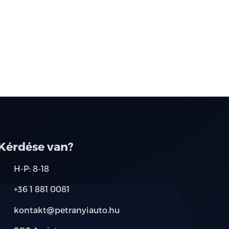
Kérdése van?
H-P: 8-18
+36 1 881 0081
kontakt@petranyiauto.hu