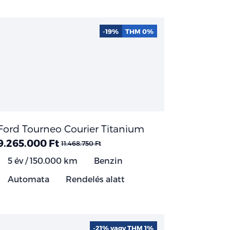
-19%
THM 0%
Ford Tourneo Courier Titanium
9.265.000 Ft
11.468.750 Ft
5 év / 150.000 km
Benzin
Automata
Rendelés alatt
-21% vagy THM 1%