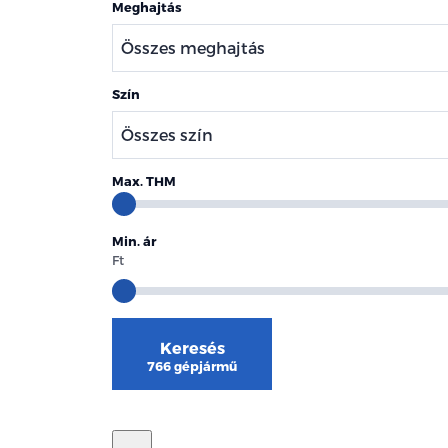
Meghajtás
Szín
Max. THM
Min. ár
Ft
Keresés
766 gépjármű