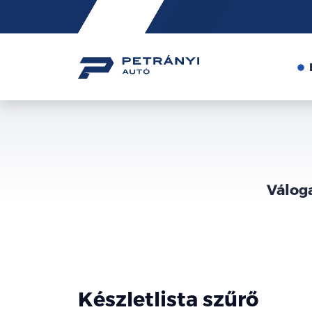
Friss
hírek
Válog
Készletlista szűrő