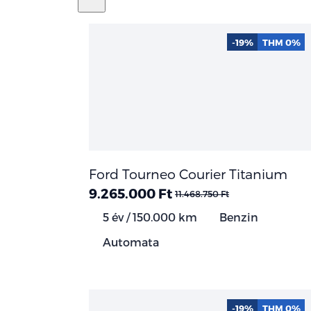
-19%
THM 0%
Ford Tourneo Courier Titanium
9.265.000 Ft
11.468.750 Ft
5 év / 150.000 km
Benzin
Automata
-19%
THM 0%