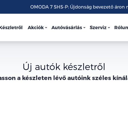
OMODA 7 SHS-P: Újdonság bevezető áron mo
Készletről
Akciók
Autóvásárlás
Szerviz
Rólu
Új autók készletről
asson a
készleten lévő
autóink széles kínál