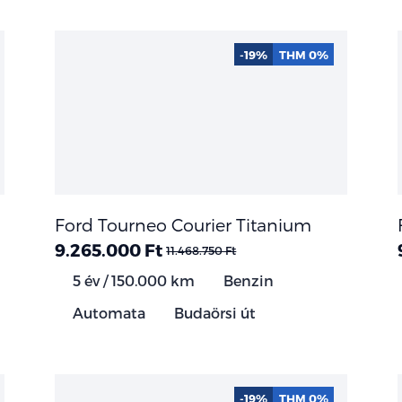
-19%
THM 0%
Ford Tourneo Courier Titanium
9.265.000 Ft
11.468.750 Ft
5 év / 150.000 km
Benzin
Automata
Budaörsi út
-19%
THM 0%