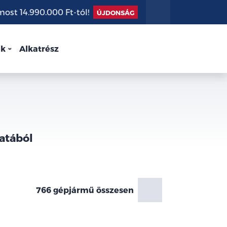
st 14.990.000 Ft-tól!
ÚJDONSÁG
nk
Alkatrész
atából
766 gépjármű összesen