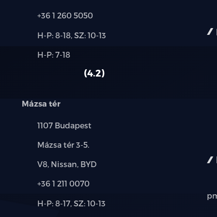
Telefon:
+36 1 260 5050
Új-
H-P: 8-18, SZ: 10-13
és
Alkatrész,
H-P: 7-18
használt
szerviz:
autó:
4.2
Mázsa tér
Település:
1107 Budapest
Cím:
Mázsa tér 3-5.
Márkák:
V8, Nissan, BYD
Telefon:
+36 1 211 0070
pm
Új-
H-P: 8-17, SZ: 10-13
és