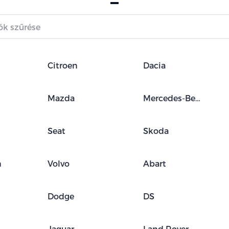
Gyártók
szűrése
Citroen
Dacia
Mazda
Mercedes-Benz
Seat
Skoda
n
Volvo
Abart
Dodge
DS
Jaguar
Land Rover