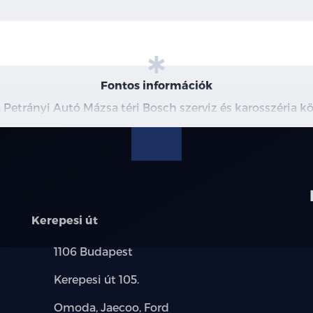
Fontos információk
a Petrányi Autó Mázsa téri Bosch szerviz és karosszéria 
Kerepesi út
Település:
1106 Budapest
Cím:
Kerepesi út 105.
Márkák:
Omoda, Jaecoo, Ford