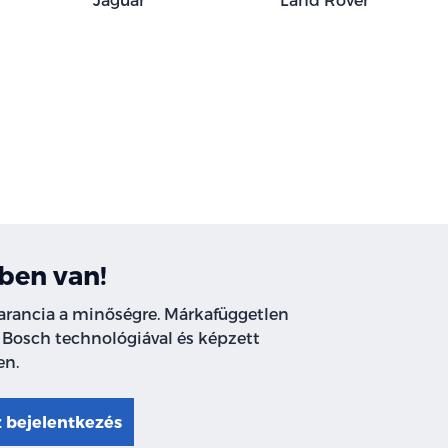
ben van!
garancia a minőségre. Márkafüggetlen
 Bosch technológiával és képzett
en.
z bejelentkezés