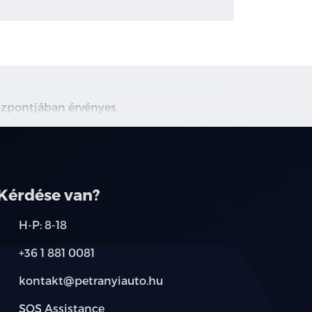
központjában érvényes.
Kérdése van?
H-P: 8-18
+36 1 881 0081
kontakt@petranyiauto.hu
SOS Assistance