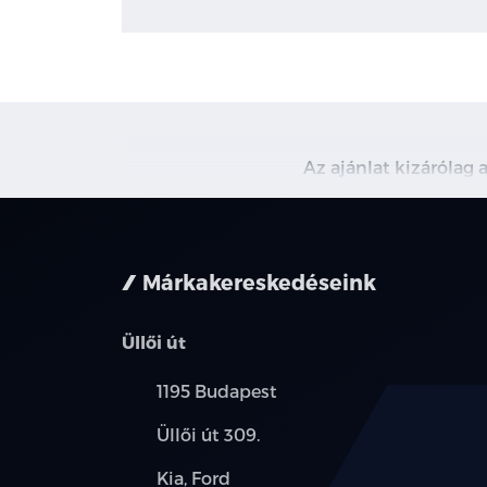
Az ajánlat kizárólag 
Márkakereskedéseink
Üllői út
Település:
1195 Budapest
Cím:
Üllői út 309.
Márkák:
Kia, Ford