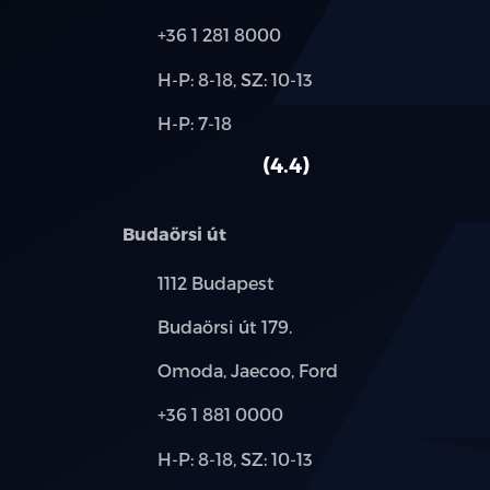
Telefon:
+36 1 281 8000
Új-
H-P: 8-18, SZ: 10-13
és
Alkatrész,
H-P: 7-18
használt
szerviz:
autó:
4.4
Budaörsi út
Település:
1112 Budapest
Cím:
Budaörsi út 179.
Márkák:
Omoda, Jaecoo, Ford
Telefon:
+36 1 881 0000
Új-
H-P: 8-18, SZ: 10-13
és