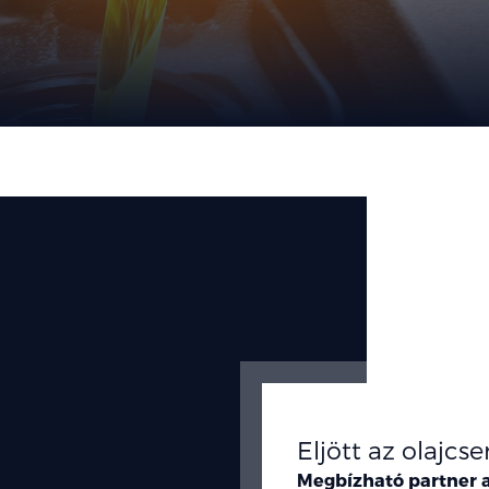
Eljött az olajcse
Megbízható partner a