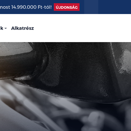
st 14.990.000 Ft-tól!
ÚJDONSÁG
nk
Alkatrész