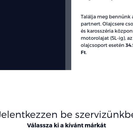
Találja meg bennünk a
partnert. Olajcsere c
és karosszéria közpo
motorolajat (5L-ig), a
olajcsoport esetén
34.
Ft
.
Jelentkezzen be szervizünkb
Válassza ki a kívánt márkát