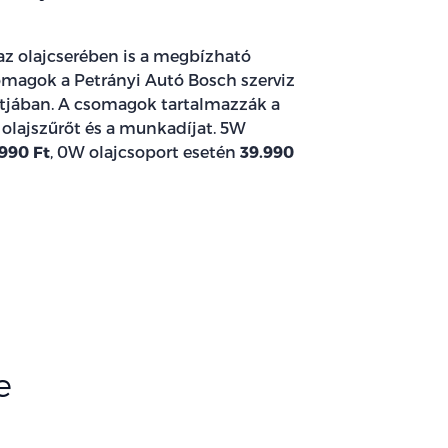
z olajcserében is a megbízható
somagok a Petrányi Autó Bosch szerviz
ntjában. A csomagok tartalmazzák a
z olajszűrőt és a munkadíjat. 5W
990 Ft
, 0W olajcsoport esetén
39.990
e