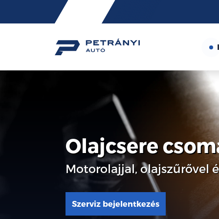
Friss
hírek
Olajcsere cso
Motorolajjal, olajszűrővel 
Szerviz bejelentkezés