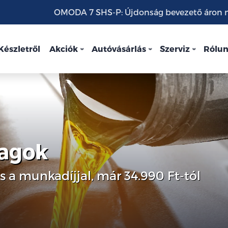
OMODA 7 SHS-P: Újdonság bevezető áron mo
Készletről
Akciók
Autóvásárlás
Szerviz
Rólu
magok
és a munkadíjjal, már 34.990 Ft-tól