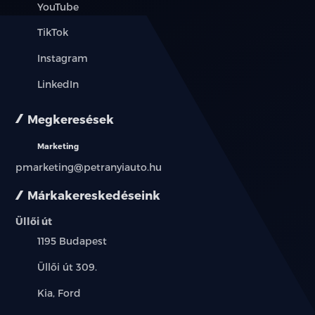
YouTube
TikTok
Instagram
LinkedIn
Megkeresések
Marketing
pmarketing@petranyiauto.hu
Márkakereskedéseink
Üllői út
Település:
1195 Budapest
Cím:
Üllői út 309.
Márkák:
Kia, Ford