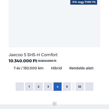
-5% vagy THM 1%
Jaecoo 5 SHS-H Comfort
10.340.000 Ft
10.840.000 Ft
7 év / 150.000 km
Hibrid
Rendelés alatt
1
2
3
4
5
32