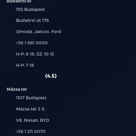
Budaörsi út
Település:
1112 Budapest
Cím:
Budaörsi út 179.
Márkák:
Omoda, Jaecoo, Ford
Telefon:
+36 1 881 0000
Új-
H-P: 8-18, SZ: 10-13
és
Alkatrész,
H-P: 7-18
használt
szerviz:
autó:
4.5
Mázsa tér
Település:
1107 Budapest
Cím:
Mázsa tér 3-5.
Márkák:
V8, Nissan, BYD
Telefon:
+36 1 211 0070