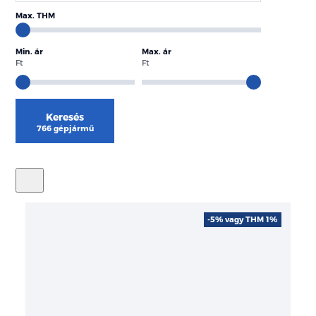
Max. THM
Min. ár
Max. ár
Ft
Ft
Keresés
766 gépjármű
-5% vagy THM 1%