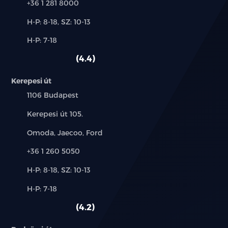
Telefon:
+36 1 281 8000
Új-
H-P: 8-18, SZ: 10-13
és
Alkatrész,
H-P: 7-18
használt
szerviz:
autó:
4.4
Kerepesi út
Település:
1106 Budapest
Cím:
Kerepesi út 105.
Márkák:
Omoda, Jaecoo, Ford
Telefon:
+36 1 260 5050
Új-
H-P: 8-18, SZ: 10-13
és
Alkatrész,
H-P: 7-18
használt
szerviz:
autó:
4.2