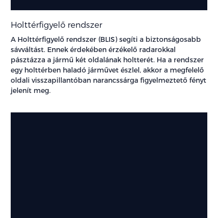
Holttérfigyelő rendszer
A Holttérfigyelő rendszer (BLIS) segíti a biztonságosabb
sávváltást. Ennek érdekében érzékelő radarokkal
pásztázza a jármű két oldalának holtterét. Ha a rendszer
egy holttérben haladó járművet észlel, akkor a megfelelő
oldali visszapillantóban narancssárga figyelmeztető fényt
jelenít meg.