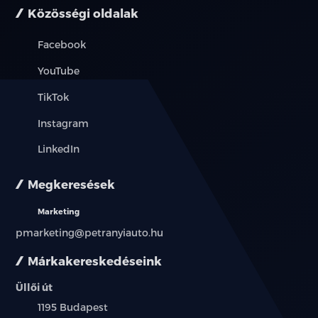
Közösségi oldalak
Facebook
YouTube
TikTok
Instagram
LinkedIn
Megkeresések
Marketing
pmarketing@petranyiauto.hu
Márkakereskedéseink
Üllői út
Település:
1195 Budapest