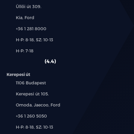
Cím:
Üllői út 309.
Márkák:
Kia, Ford
Telefon:
+36 1 281 8000
Új-
H-P: 8-18, SZ: 10-13
és
Alkatrész,
H-P: 7-18
használt
szerviz:
autó:
4.4
Kerepesi út
Település:
1106 Budapest
Cím:
Kerepesi út 105.
Márkák:
Omoda, Jaecoo, Ford
Telefon:
+36 1 260 5050
Új-
H-P: 8-18, SZ: 10-13
és