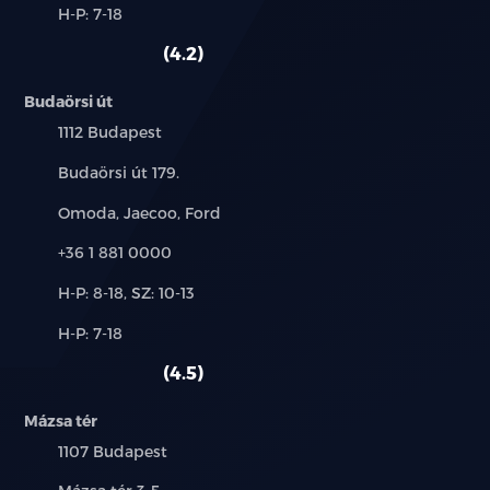
Alkatrész,
H-P: 7-18
használt
szerviz:
autó:
4.2
Budaörsi út
Település:
1112 Budapest
Cím:
Budaörsi út 179.
Márkák:
Omoda, Jaecoo, Ford
Telefon:
+36 1 881 0000
Új-
H-P: 8-18, SZ: 10-13
és
Alkatrész,
H-P: 7-18
használt
szerviz:
autó:
4.5
Mázsa tér
Település:
1107 Budapest
Cím: