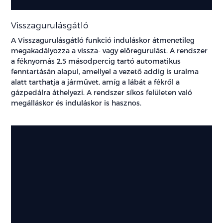
Visszagurulásgátló
A Visszagurulásgátló funkció induláskor átmenetileg
megakadályozza a vissza- vagy előregurulást. A rendszer
a féknyomás 2,5 másodpercig tartó automatikus
fenntartásán alapul, amellyel a vezető addig is uralma
alatt tarthatja a járművet, amíg a lábát a fékről a
gázpedálra áthelyezi. A rendszer síkos felületen való
megálláskor és induláskor is hasznos.